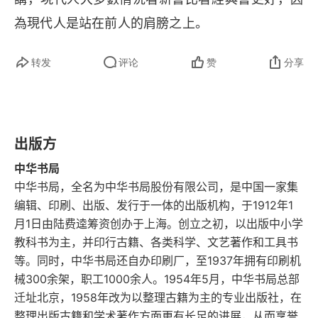
卷二十
為現代人是站在前人的肩膀之上。
说文解字（四）
转发
评论
赞
分享
卷二十一
卷二十二
出版方
卷二十三
中华书局
卷二十四
中华书局，全名为中华书局股份有限公司，是中国一家集
编辑、印刷、出版、发行于一体的出版机构，于1912年1
卷二十五
月1日由陆费逵筹资创办于上海。创立之初，以出版中小学
教科书为主，并印行古籍、各类科学、文艺著作和工具书
卷二十六
等。同时，中华书局还自办印刷厂，至1937年拥有印刷机
械300余架，职工1000余人。1954年5月，中华书局总部
说文解字（五）
迁址北京，1958年改为以整理古籍为主的专业出版社，在
整理出版古籍和学术著作方面更有长足的进展，从而享誉
卷二十七