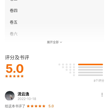
卷四
卷五
卷六
展开全部
说文解字（二）
评分及书评
卷七
5.0
卷八
卷九
8个评分
卷十
流云逸
2022-10-18
卷十一
给这本书评了
5.0