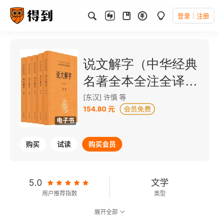
登录
注册
说文解字（中华经典
名著全本全注全译丛
书）
[东汉] 许慎 等
154.80 元
电子书
购买
试读
购买会员
5.0
文学
用户推荐指数
类型
展开全部
9.3
可以朗读