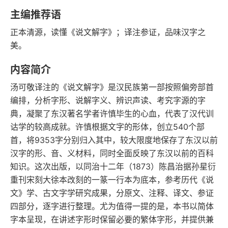
豆瓣评分
语音朗读
主编推荐语
1268千字
2018-06-01
正本清源，读懂《说文解字》；译注参证，品味汉字之
字数
发行日期
美。
内容简介
汤可敬译注的《说文解字》是汉民族第一部按照偏旁部首
编排，分析字形、说解字义、辨识声读、考究字源的字
典，凝聚了东汉著名学者许慎毕生的心血，代表了汉代训
诂学的较高成就。许慎根据文字的形体，创立540个部
首，将9353字分别归入其中，较大限度地保存了东汉以前
汉字的形、音、义材料，同时全面反映了东汉以前的百科
知识。这次出版，以同治十二年（1873）陈昌治据孙星衍
重刊宋刻大徐本改刻的一篆一行本为底本，参考历代《说
文》学、古文字学研究成果，分原文、注释、译文、参证
四部分，逐字进行整理。尤为值得一提的是，本书以简体
字本呈现，在讲述字形时保留必要的繁体字形，并提供兼