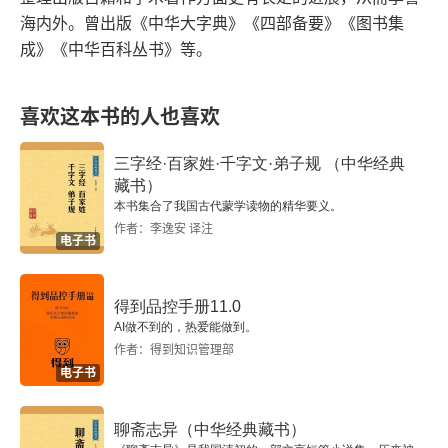
海内外。曾出版《中华大字典》《四部备要》《图书集
卷二十八
成》《中华百科丛书》等。
卷二十九
喜欢这本书的人也喜欢
卷三十
三字经·百家姓·千字文·弟子规 （中华经典
藏书）
主要参考书目
本书集合了我国古代蒙学读物的精华要义。
作者：李逸安 译注
音节检字表
电子书
笔画检字表
得到品控手册11.0
AI做不到的，热爱能做到。
作者：得到知识管理部
电子书
聊斋志异（中华经典藏书）