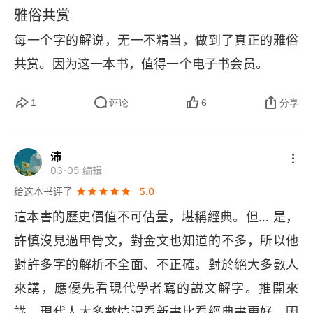
雅俗共赏
卷十二
每一个字的解说，无一不精当，做到了真正的雅俗
卷十三
共赏。因为这一本书，值得一个电子书会员。
说文解字（三）
1
评论
6
分享
卷十四
卷十五
沛
03-05 编辑
卷十六
给这本书评了
5.0
這本書的歷史價值不可估量，堪稱經典。但… 是，
卷十七
許慎沒見過甲骨文，對金文也知道的不多，所以他
卷十八
對許多字的解析不全面、不正確。對於絕大多數人
來講，應優先看現代學者寫的説文解字。推開來
卷十九
講，現代人大多數情況看新書比看經典書更好，因