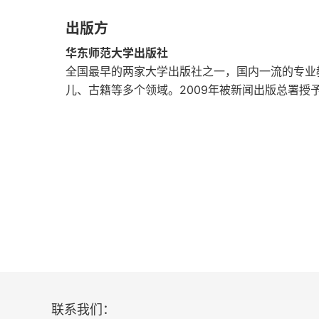
第二部分 阅读课例
出版方
第六章 精读课
华东师范大学出版社
全国最早的两家大学出版社之一，国内一流的专业
一、背景描述
儿、古籍等多个领域。2009年被新闻出版总署授
二、课堂例析
三、资源链接
四、推荐阅读资料
五、后续练习
第七章 略读课
一、背景描述
联系我们：
二、课堂例析