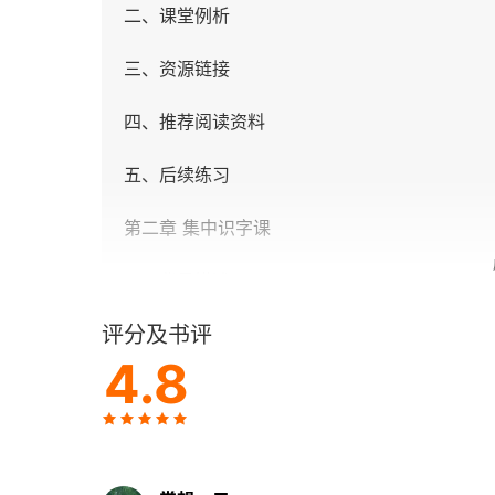
二、课堂例析
三、资源链接
四、推荐阅读资料
五、后续练习
第二章 集中识字课
一、背景描述
评分及书评
二、课堂例析
4.8
三、资源链接
四、推荐阅读资料
五、后续练习