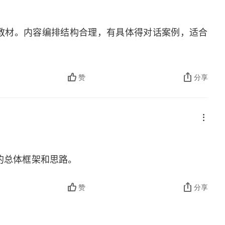
找两者之间的平衡点，那么小学语文教学的实践和研
样小学语文教学就会有理可依，“理所当然”，我们的
教材。内容编排结构合理，有具体得对话案例，适合
赞
分享
的总体框架和思路。
赞
分享