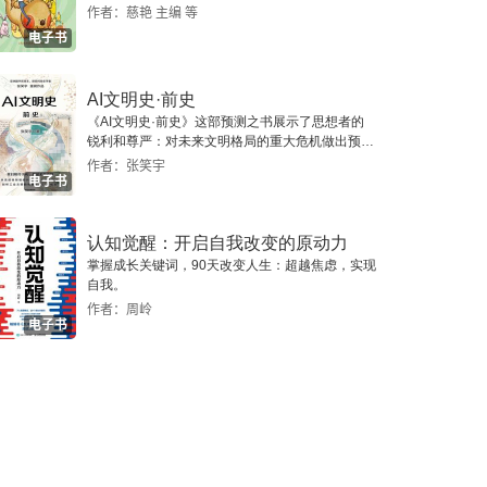
作者：慈艳 主编 等
电子书
AI文明史·前史
《AI文明史·前史》这部预测之书展示了思想者的
锐利和尊严：对未来文明格局的重大危机做出预
警，提示人类做出智慧的选择。
作者：张笑宇
电子书
认知觉醒：开启自我改变的原动力
掌握成长关键词，90天改变人生：超越焦虑，实现
自我。
作者：周岭
电子书