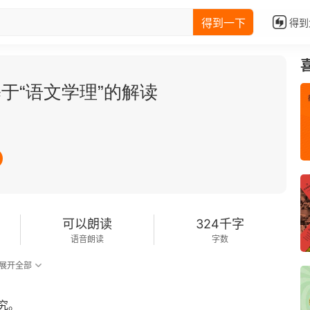
得到一下
得到
于“语文学理”的解读
可以朗读
324千字
语音朗读
字数
展开全部
究。