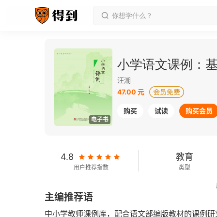
小学语文课例：基
汪潮
47.00 元
购买
试读
购买会员
电子书
4.8
教育
用户推荐指数
类型
2016-11-01
主编推荐语
发行日期
中小学教师课例库，配合语文部编版教材的课例研