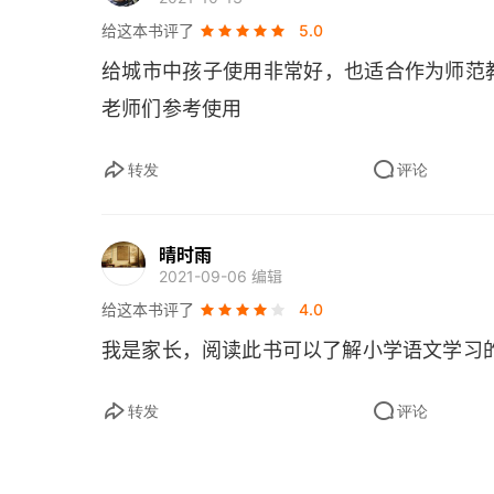
果把语文案例和语文学理结合起来思考，寻
给这本书评了
5.0
三、资源链接
究就会朝着更融合、更强大的方向发展。这
给城市中孩子使用非常好，也适合作为师范
四、推荐阅读资料
语文教学也许会更加地有序。
老师们参考使用
五、后续练习
转发
评论
第五章 汉字文化课
一、背景描述
晴时雨
2021-09-06 编辑
二、课堂例析
给这本书评了
4.0
我是家长，阅读此书可以了解小学语文学习
三、资源链接
四、推荐阅读资料
转发
评论
五、后续练习