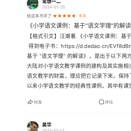
常想一二
2024-01-20
第三章 分散识字课
给这本书评了
5.0
《小学语文课例：基于“语文学理”的解
一、背景描述
【格式引文】汪潮著.《小学语文课例：基于 “
二、课堂例析
 得到电子书：
https
://
d
.
dedao
.
cn
/
EVf
8
dB
三、资源链接
基于 “语文学理” 的解读》，是出于以下两
大陆对小学语文教学课例的建构及其实施相
四、推荐阅读资料
语文教学的财富，理应把它记录下来，保持下
五、后续练习
以来小学语文教学的经典性课例。其中有课
性研讨，还有学校或个人典型的教学经验等
第四章 字理识字课
转发
评论
品读、去评点。2. 基于 “语文学理” 解读
一、背景描述
理、语理、文理和学理、教理、管理等。语文
吴华
中的 “理”。然而当下的语文教学往往是多经
二、课堂例析
2021-10-13