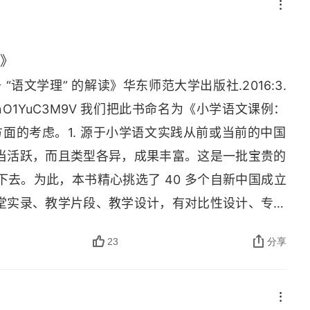
读》
语文学理” 的解读》华东师范大学出版社.2016:3.
nO
1
YuC
3
M
9
V 
我们把此书命名为《小学语文课例：
方面的考虑。1. 源于小学语文实践从前或当前的中国
当活跃，而且类型各异，成果丰富。这是一批宝贵的
去。为此，本书精心挑选了 40 多个自新中国成立
堂实录、教学片段、教学设计，有对比性设计、专题
。这些来自第一线的鲜活案例，值得我们去感受、去
23
分享
理者，纹路，内在规律也。小学语文教学的 “理” 涉及字
教学的 “学问” 在某种意义上是能够说明或证明其
验，少学理，常常出现 “混沌” 状态。我们设想：如