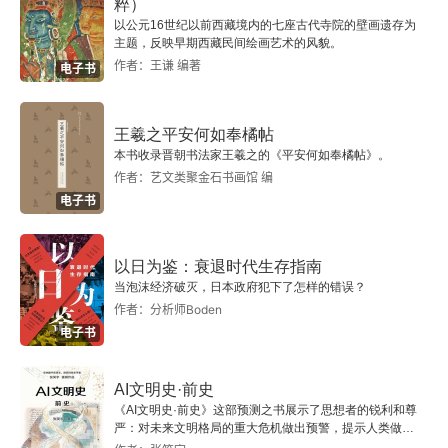
粹）
以公元16世纪以前西藏境内的七座古代寺院的壁画遗存为
主题，反映早期西藏民间绘画艺术的风貌。
作者：王谦 编著
电子书
王羲之平安何如奉橘帖
本书收录晋朝书法家王羲之的《平安何如奉橘帖》。
作者：艺文类聚金石书画馆 编
电子书
以日为鉴：衰退时代生存指南
当泡沫经济破灭，日本政府犯下了怎样的错误？
作者：分析师Boden
电子书
AI文明史·前史
《AI文明史·前史》这部预测之书展示了思想者的锐利和尊
严：对未来文明格局的重大危机做出预警，提示人类做出
智慧的选择。