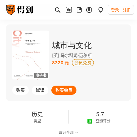
登录
注册
城市与文化
[英] 马尔科姆·迈尔斯
87.20 元
电子书
购买
试读
购买会员
历史
5.7
类型
豆瓣评分
展开全部
可以朗读
244千字