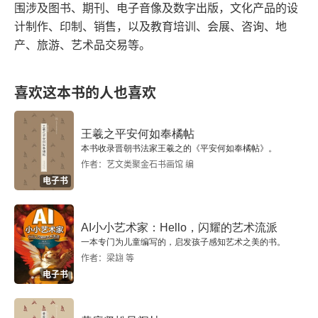
围涉及图书、期刊、电子音像及数字出版，文化产品的设
十五、借景：六个梦与一首诗
计制作、印制、销售，以及教育培训、会展、咨询、地
十六、从1989到2015
产、旅游、艺术品交易等。
附录1：“邱振中：起点与生成”展览前言
喜欢这本书的人也喜欢
附录2：“邱振中：起点与生成”展览图录各部分导言
王羲之平安何如奉橘帖
十七、关于“语·默——邱振中：书写中的诗与哲学”
本书收录晋朝书法家王羲之的《平安何如奉橘帖》。
作者：艺文类聚金石书画馆 编
附录：“语·默——邱振中：书写中的诗与哲学”展览前
电子书
言
AI小小艺术家：Hello，闪耀的艺术流派
十八、当代艺术中的书写
一本专门为儿童编写的，启发孩子感知艺术之美的书。
作者：梁翃 等
十九、书写：从观念到机制的变革
电子书
二十、“写意”：一种阐释