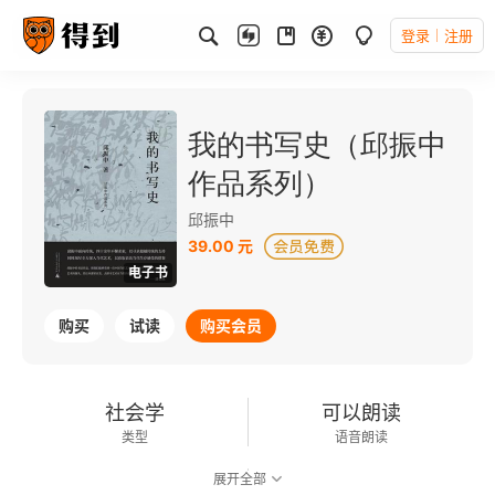
登录
注册
我的书写史（邱振中
作品系列）
邱振中
39.00 元
电子书
购买
试读
购买会员
社会学
可以朗读
类型
语音朗读
展开全部
133千字
2024-01-01