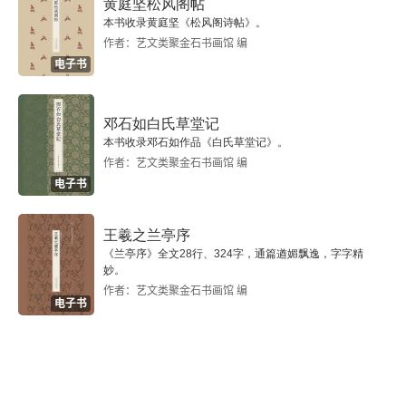
黄庭坚松风阁帖
本书收录黄庭坚《松风阁诗帖》。
二十一、敏感·判断力·历史感
作者：艺文类聚金石书画馆 编
电子书
二十二、谈草书
二十三、没有什么比开辟一条新的道路更重要
邓石如白氏草堂记
本书收录邓石如作品《白氏草堂记》。
二十四、行者无疆
作者：艺文类聚金石书画馆 编
电子书
二十五、书法与当代艺术
王羲之兰亭序
二十六、关于书法创作的若干问题
《兰亭序》全文28行、324字，通篇遒媚飘逸，字字精
妙。
二十七、书法中的传统与现代创作——辑录与断想
作者：艺文类聚金石书画馆 编
电子书
二十八、“现代书法”的定义和评价准则
附录：艺术活动年表