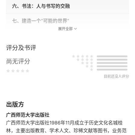
六、书法：人与书写的交融
七、建造一个“可能的世界”
展开全部
八、艰难的书法
评分及书评
九、神圣的不满
尚无评分
十、玄关：回到传统
目前还没人评分
十一、行书：面对历史
十二、集句《跋徐冰〈芥子园山水卷〉》
出版方
十三、水墨二题
广西师范大学出版社
广西师范大学出版社1986年11月成立于历史文化名城桂
十四、思考与想象
林，主要出版教育、学术人文、珍稀文献等图书，业务范