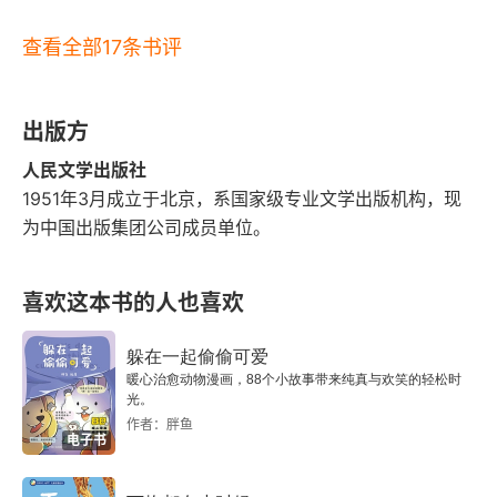
千万不要，原谅年轻，原谅时代。让我们留下敬
第9章 抒写诗与史（中）
查看全部17条书评
意，憧憬。愿那份完美，永伴一生。　　当田晓霞
我心依然
随洪水逝去的时候，默默的为孙少平难过，就像天
迎风而立
出版方
边秀丽的星星的陨落，为什么如此完美，如此真诚
善良的田晓霞，人生的脚步却如此匆匆。完美的一
人民文学出版社
去西德
1951年3月成立于北京，系国家级专业文学出版机构，现
切，不定会长远，人生失望的环节，痛苦的片段，
为中国出版集团公司成员单位。
身体累垮了
都是人生旅途上无法避免的事实。让思绪痛苦，清
醒，只是为了更好的走好人生的未来之路，这样的
第10章 抒写诗与史（下）
喜欢这本书的人也喜欢
代价是大的，但又会若隐若此刻生活中，在痛苦中
榆林求医
感受世事无常，感受天灾人祸，只要不倒下，昂首
躲在一起偷偷可爱
暖心治愈动物漫画，88个小故事带来纯真与欢笑的轻松时
第三次攻坚战
吧，继续自己的路。　　时代的烙印，渗透其中，
光。
作者：胖鱼
更增加了文章的现实好处，在特定环境下的思维，
电子书
心中的春天
呈现着反反复复的，不停地锤炼着人格，信仰。感