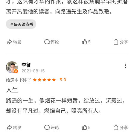
才，这么有才华的作家，就这样被病魔早早的折磨
的意志定会鼓舞很多人，脚踏实地的向前。完美而
1982年
离开热爱他的读者，向路遥先生及作品致敬。
寒酸的初恋，却是靠最简朴的饭食而引起的同病相
生活在广场中
# 每天读点书
怜；贫富地位如天壤之别的温暖热烈，却以阴阳之
隔而让人荡气回肠，真是欲哭无泪。最后走向的是
第8章 抒写诗与史（上）
转发
评论
5
分享
什么？尽管不得而知，但经历之多，人生历练之厚
沙漠誓师
重，不会阻碍他前进的步伐。　　当金波找寻蒙古
李征
三年的读书与体验
姑娘的罗曼蒂克的感情的时候，联想起人生的种种
2021-08-15
冲动，一种纯自然的爱，盘踞着灵魂，八年。人不
给这本书评了
5.0
长安只在马蹄下
是就应活在自己的意象中，但你能不为这样的痴情
人生
人逢喜事精神爽
而感动，而落泪？当，心中如期而遇的感情来到
路遥的一生，像烟花一样短暂，绽放过，沉寂过，
时，是用世俗的眼光打量？是用市侩的天平称量？
却没有平凡过，燃烧自己，照亮所有人。
进山创作
还是跟着感情的脚步，信马由缰。当金波唱起别人
发表一波三折
转发
评论
5
分享
以为是神经病的歌的时候，不要去怀疑金波的傻，