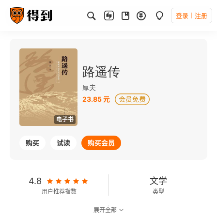
登录
注册
路遥传
厚夫
23.85 元
电子书
购买
试读
购买会员
4.8
文学
用户推荐指数
类型
展开全部
可以朗读
226千字