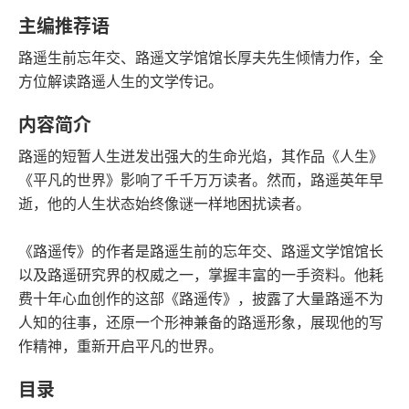
语音朗读
字数
主编推荐语
2021-01-01
路遥生前忘年交、路遥文学馆馆长厚夫先生倾情力作，全
发行日期
方位解读路遥人生的文学传记。
内容简介
路遥的短暂人生迸发出强大的生命光焰，其作品《人生》
《平凡的世界》影响了千千万万读者。然而，路遥英年早
逝，他的人生状态始终像谜一样地困扰读者。
《路遥传》的作者是路遥生前的忘年交、路遥文学馆馆长
以及路遥研究界的权威之一，掌握丰富的一手资料。他耗
费十年心血创作的这部《路遥传》，披露了大量路遥不为
人知的往事，还原一个形神兼备的路遥形象，展现他的写
作精神，重新开启平凡的世界。
目录