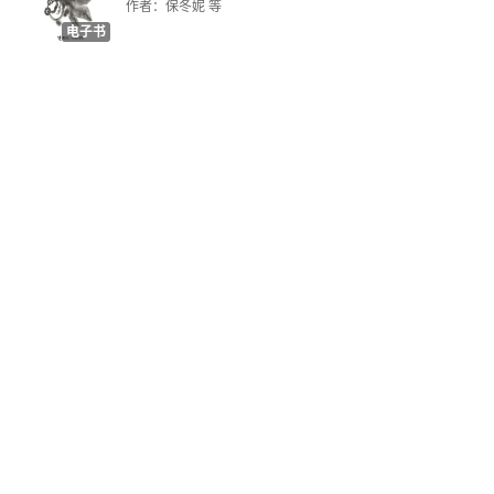
多，客观的看待，领略路遥先生的意境，在自己的
作者：保冬妮 等
电子书
生活中借鉴发扬。　　真情的贯穿，是小说的魅力
第13章 生命的最后时光
不竭的源泉，重温自会有更进一层的体会。粗读之
1992年的早春
后，不吐不快。
没有火气的夏天
病在延安
时间定格
尾声 永远的路遥
后记