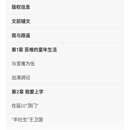
版权信息
文前辅文
我与路遥
第1章 苦难的童年生活
与苦难为伍
出清涧记
第2章 我要上学
在延川“顶门”
“半灶生”王卫国