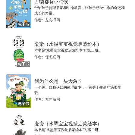
最后的冲锋
万物都有小时候
受时代的进步，感受人的成长。　　田润叶，多年
带给孩子哲理启蒙和生命教育，让孩子感受生命的奇迹和
前，这样的女人很多，这是我们善良民族的体现，
成长的力量。
第11章 轻舟虽过万重山
作者：龙向梅 等
是一种挣脱，尽管无谓，尽管折磨，但为了心中的
电子书
乘着广播的翅膀
那种朦胧，那种兄妹似的初恋情节，多么期望自己
勇敢的找寻自己的幸福，不管世俗。但人是现实
染染（水墨宝宝视觉启蒙绘本）
身体又亮红灯
本书是“水墨宝宝视觉启蒙绘本”的第三册。
的，不可能生活在真空之中，为了亲情，惟有舍掉
作者：保冬妮 等
为稻粱谋
自己。当李向前腿残废之后，却毅然担当起职责，
电子书
欲说不能的婚姻问题
不仅仅仅是同情，是一种悔过，是一种成熟，是一
我为什么是一头大象？
种对生命的职责。　　孙少安，成长于苦海，精明
准备第三段创作
一个关于自我认知的哲理故事，一首关于生命的温柔赞
歌。
却懦弱，其实用懦弱，苛刻了点，只是家的职责，
作者：龙向梅 等
第12章 《平凡的世界》新里程
电子书
对爱的天平的砝码，缺乏一种价值观念，要走出那
样的特定的世界，不融入无奈，真的很难。　　里
登上中国文学的最高领奖台
变变（水墨宝宝视觉启蒙绘本）
面的人物，都鲜明着自己的性格，浓缩了很多很
本书是“水墨宝宝视觉启蒙绘本”的第二册。
掌声过后