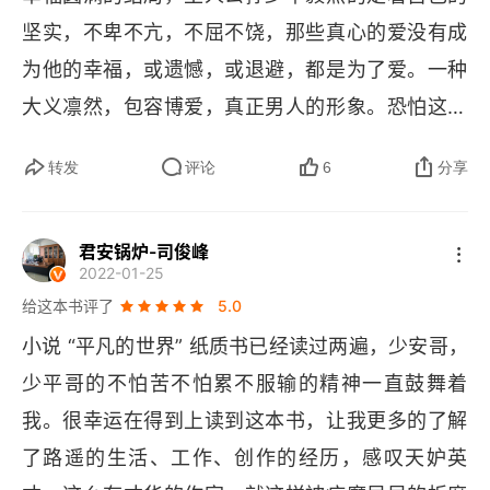
坚实，不卑不亢，不屈不饶，那些真心的爱没有成
生活在杨家岭
为他的幸福，或遗憾，或退避，都是为了爱。一种
在饥渴的路上
大义凛然，包容博爱，真正男人的形象。恐怕这就
是作者所期望读者所领悟的，一种奋发的精神。　
有准备的头脑
转发
评论
6
分享
　看完了，留在脑海里的，慢慢的勾起童年时的模
第6章 文学发轫期
糊的记忆，一种似曾相识的情节，浓缩了的人生精
君安锅炉-司俊峰
华，不管世事变化沧桑，如何跌宕。支配人的是精
小编辑生活
2022-01-25
神，是不屈的意志。　　看完了，获得了什么？在
给这本书评了
5.0
第一个金娃娃
这平凡的世界里，平凡的人，历经苦难，享受感情
小说 “平凡的世界” 纸质书已经读过两遍，少安哥，
亲情友情，领悟生活的基本要素，站稳自己，让思
谁识我忧
少平哥的不怕苦不怕累不服输的精神一直鼓舞着
想去飞，肆意奔放。也有自卑，落泊的日子，走
我。很幸运在得到上读到这本书，让我更多的了解
第7章 翻越《人生》这座山
过，转成记忆，转成财富，锻炼出不羁的灵魂。　
了路遥的生活、工作、创作的经历，感叹天妒英
狠加一把油
　最欣赏主人公孙少平的刻画，真实，顽强，这样