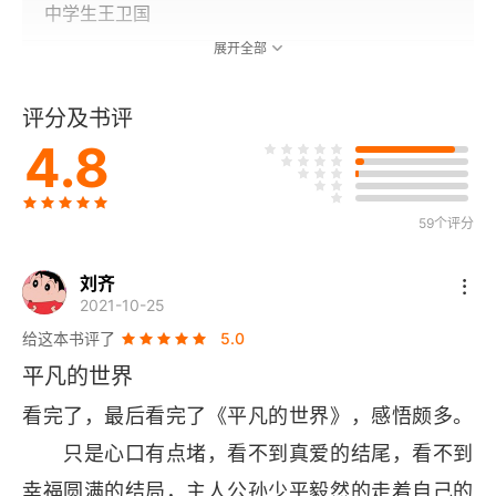
中学生王卫国
展开全部
第3章 青春过山车
评分及书评
革命狂欢
4.8
人生低谷
59个评分
第4章 《山花》时代
缪斯在召唤
刘齐
2021-10-25
路遥走来了
给这本书评了
5.0
平凡的世界
收获爱情
看完了，最后看完了《平凡的世界》，感悟颇多。
第5章 延大啊，这个温暖的摇篮！
　　只是心口有点堵，看不到真爱的结尾，看不到
幸福圆满的结局，主人公孙少平毅然的走着自己的
好风凭借力