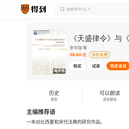
《天盛律令》与
李华瑞 等
58.80 元
购买
试读
购买会员
电子书
历史
可以朗读
类型
语音朗读
主编推荐语
一本对比西夏和宋代法典的研究作品。