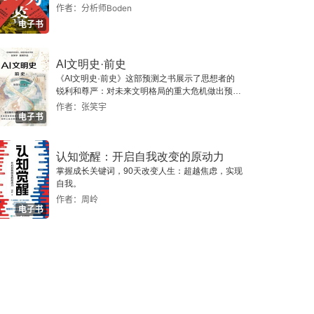
作者：分析师Boden
电子书
AI文明史·前史
《AI文明史·前史》这部预测之书展示了思想者的
锐利和尊严：对未来文明格局的重大危机做出预
警，提示人类做出智慧的选择。
作者：张笑宇
电子书
认知觉醒：开启自我改变的原动力
掌握成长关键词，90天改变人生：超越焦虑，实现
自我。
作者：周岭
电子书