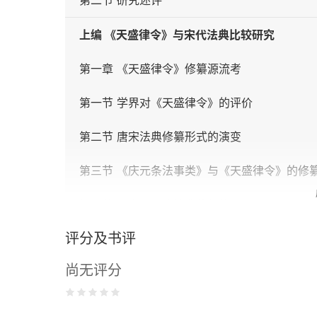
第二节 研究述评
上编 《天盛律令》与宋代法典比较研究
第一章 《天盛律令》修纂源流考
第一节 学界对《天盛律令》的评价
第二节 唐宋法典修纂形式的演变
第三节 《庆元条法事类》与《天盛律令》的修
第四节 宋金元明清法典的修纂
评分及书评
第二章 《天盛律令》的编纂特点
尚无评分
第一节 《天盛律令》内容特点
第二节 《天盛律令》的名略与修纂书写的复原