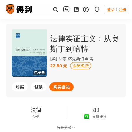
登录
注册
法律实证主义：从奥
斯丁到哈特
[英] 尼尔·达克斯伯里 等
22.80 元
电子书
购买
试读
购买会员
法律
8.1
类型
豆瓣评分
展开全部
可以朗读
303千字