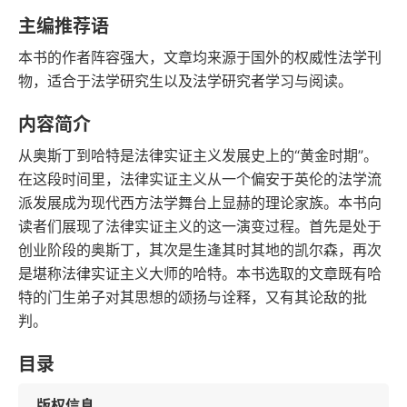
语音朗读
字数
主编推荐语
2010-04-01
本书的作者阵容强大，文章均来源于国外的权威性法学刊
发行日期
物，适合于法学研究生以及法学研究者学习与阅读。
内容简介
从奥斯丁到哈特是法律实证主义发展史上的“黄金时期”。
在这段时间里，法律实证主义从一个偏安于英伦的法学流
派发展成为现代西方法学舞台上显赫的理论家族。本书向
读者们展现了法律实证主义的这一演变过程。首先是处于
创业阶段的奥斯丁，其次是生逢其时其地的凯尔森，再次
是堪称法律实证主义大师的哈特。本书选取的文章既有哈
特的门生弟子对其思想的颂扬与诠释，又有其论敌的批
判。
目录
版权信息