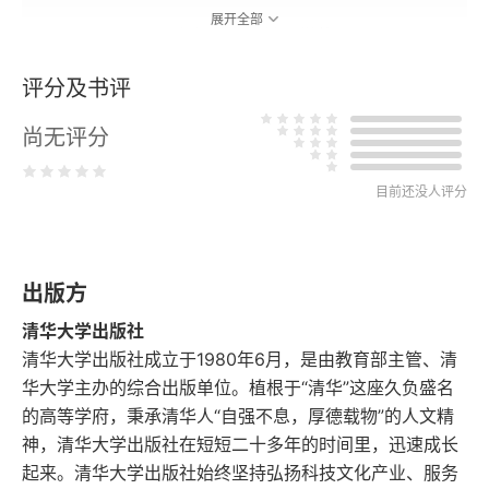
展开全部
一、1832—1952年间的英国法理学状况
评分及书评
二、1832—1952年之间的英国法理学的地位
尚无评分
结论
卑微与伟大之间：奥斯丁先生的一生——《法理学讲
目前还没人评分
义》再版前言
凯尔森与法律系统的逻辑
出版方
一、语言逻辑与法律系统
清华大学出版社
清华大学出版社成立于1980年6月，是由教育部主管、清
二、法律意义
华大学主办的综合出版单位。植根于“清华”这座久负盛名
的高等学府，秉承清华人“自强不息，厚德载物”的人文精
三、康德的先验唯心论
神，清华大学出版社在短短二十多年的时间里，迅速成长
起来。清华大学出版社始终坚持弘扬科技文化产业、服务
四、逻辑上的反心理主义