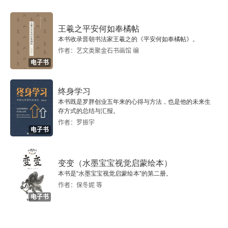
凯尔森的法律权威概念
一、引言
王羲之平安何如奉橘帖
本书收录晋朝书法家王羲之的《平安何如奉橘帖》。
作者：艺文类聚金石书画馆 编
二、难题
电子书
三、首要的假定性答案：基本规范
终身学习
四、第二个假定性的回答：社会权力
本书既是罗胖创业五年来的心得与方法，也是他的未来生
存方式的总结与汇报。
作者：罗振宇
五、第三种假定性答案：正义
电子书
六、结论
变变（水墨宝宝视觉启蒙绘本）
本书是“水墨宝宝视觉启蒙绘本”的第二册。
凯尔森对康德法哲学加以取舍的批判性说明——向康
作者：保冬妮 等
德法哲学的回归
电子书
哈特与法学方法论：噩梦与美梦——评《哈特的一
生：噩梦与美梦》