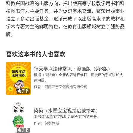
科教兴国战略的出版方向，把出版高等学校教学用书和科
技图书作为主要任务，并为促进学术交流、繁荣出版事业
五、凯尔森的先验唯心论
设立了多项出版基金，逐渐形成了以出版高水平的教材和
学术专著为主的鲜明特色，在教育出版领域树立了强势品
六、法律的统一体
牌。
七、结论
喜欢这本书的人也喜欢
作为理想模型的纯粹法——以韦伯式的方法论为基础
为凯尔森辩护
每天学点法律常识：漫画版（第3版）
根据《民法典》全新内容进行修订，用漫画的形式讲述法
一、为凯尔森式的法理学进行辩护存在的困难
律问题。
作者：河南西吉文化传播有限公司
电子书
二、韦伯的方法论
三、作为理想模型的纯粹法理论
染染（水墨宝宝视觉启蒙绘本）
本书是“水墨宝宝视觉启蒙绘本”的第三册。
四、结论
作者：保冬妮 等
电子书