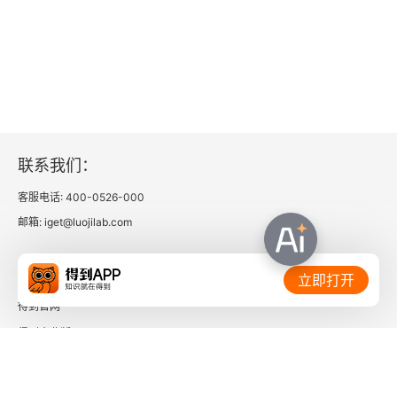
三、学说性理论可以仅仅是描述性的吗？
哈特再探
一、哈特概述
二、法理学的哲学化
联系我们：
客服电话: 400-0526-000
三、纯化的代价
邮箱: iget@luojilab.com
四、被隐藏的哈特
相关链接：
立即打开
五、重新思考哈特
得到官网
六、再次回到莱西
得到企业版
时间的朋友
沙威尔论哈特