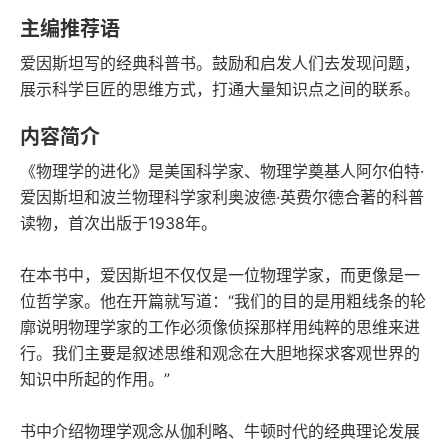
豆瓣评分
语音朗读
主编推荐语
129千字
2019-03-01
爱因斯坦写的经典科普书。鼓励和启发人们去发现问题，
字数
发行日期
展示科学巨匠的思维方式，打通大量知识点之间的联系。
内容简介
《物理学的进化》是美国科学家、物理学奠基人阿尔伯特·
爱因斯坦和波兰物理科学家利奥波德·英费尔德合著的科普
读物，首次出版于1938年。
在本书中，爱因斯坦不仅仅是一位物理学家，而更像是一
位哲学家。他在开篇就写道：“我们的目的是用粗线条的轮
廓说明物理学家的工作必须像侦探那样用纯粹的思维来进
行。我们主要是叙述思维和观念在大胆地探求客观世界的
知识中所起的作用。”
书中介绍物理学观念从伽利略、牛顿时代的经典理论发展