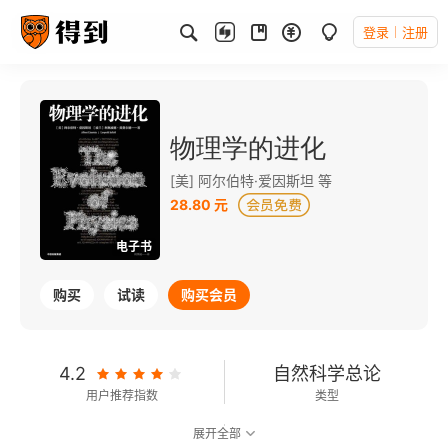
登录
注册
物理学的进化
[美] 阿尔伯特·爱因斯坦 等
28.80 元
电子书
购买
试读
购买会员
4.2
自然科学总论
用户推荐指数
类型
展开全部
8.8
可以朗读