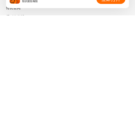
得到官网
得到企业版
时间的朋友
了解更多：
下载「得到App」
关注微信公众号
社会信用代码 91110108662186561M
出版物经营许可证 新出发京零字第海200073号
广播电视节目制作经营许可证 （京）字第01204号
增值电信业务经营许可证 京ICP证090644号
信息网络传播视听节目许可证 0110567