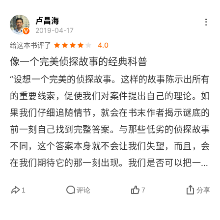
2 机械观的衰落
卢昌海
2019-04-17
两种电流体
给这本书评了
4.0
像一个完美侦探故事的经典科普
磁流体
“设想一个完美的侦探故事。这样的故事陈示出所有
第一个严重的困难
的重要线索，促使我们对案件提出自己的理论。如
果我们仔细追随情节，就会在书末作者揭示谜底的
光的速度
前一刻自己找到完整答案。与那些低劣的侦探故事
作为物质的光
不同，这个答案本身就不会让我们失望，而且，会
色之谜
在我们期待它的那一刻出现。我们是否可以把一代
又一代在自然之书中执着探寻答案的科学家们比作
波是什么
1
评论
7
分享
这样一本侦探小说的读者呢？……” 爱因斯坦很少写
光的波动说
科普，却写出了上面这个在我看来是所有科普中最