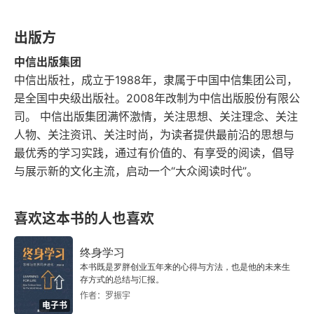
好的开篇。《物理学的进化》是一本经典科普，就
光波是纵波还是横波
出版方
像那个完美的侦探故事，“不会让我们失望”。
以太与机械观
中信出版集团
中信出版社，成立于1988年，隶属于中国中信集团公司，
结语
是全国中央级出版社。2008年改制为中信出版股份有限公
司。 中信出版集团满怀激情，关注思想、关注理念、关注
3 场、相对论
人物、关注资讯、关注时尚，为读者提供最前沿的思想与
场的图示法
最优秀的学习实践，通过有价值的、有享受的阅读，倡导
与展示新的文化主流，启动一个“大众阅读时代”。
场论的两大台柱
喜欢这本书的人也喜欢
场的实在性
场与以太
终身学习
本书既是罗胖创业五年来的心得与方法，也是他的未来生
存方式的总结与汇报。
力学的框架
作者：罗振宇
电子书