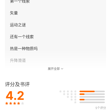
第一个线索
矢量
运动之谜
还有一个线索
热是一种物质吗
升降滑道
展开全部
转换率
评分及书评
哲学背景
4.2
物质动力论
结语
5个评分