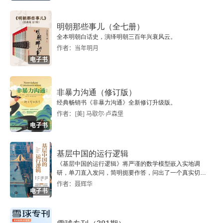
以太与运动
时间、距离、相对论
明朝那些事儿（全七册）
全本明朝白话史，演绎明朝三百年兴衰风云。
作者：当年明月
相对论与力学
电子书
时——空连续区
非暴力沟通（修订版）
广义相对论
经典畅销书《非暴力沟通》全新修订升级版。
作者：[美] 马歇尔·卢森堡
在升降机外和升降机内
电子书
几何学与实验
基层中国的运行逻辑
《基层中国的运行逻辑》将严谨的数学模型嵌入实地调
广义相对论及其实验验证
研，单刀直入发问，简明扼要作答，问出了一个真实切近
的基层中国。
作者：聂辉华
电子书
场与实物
结语