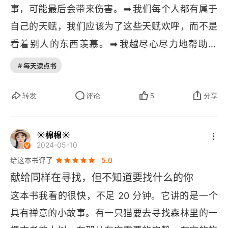
➡
事，可能最后会带来伤害。
️我们每个人都有属于
自己的天赋，我们应该为了这些天赋欢呼，而不是
➡
看着别人的东西羡慕。
️我越尽心尽力地帮助别
➡
人，我的内心就越富足
️“路牌不是目的地本身，”
# 每天读点书
 猫说，“它只是指给你去往目的地的方向…… 同
样，书籍也不是路，它们只能帮助你找到路。就像
转发
评论
5
分享
那个路牌，如果你把时间都花在研究路牌上，那你
➡
永远也到不了你要去的地方。”
️带着一生中学到
☀棉棉☀
2024-05-10
的所有东西、获得的所有才能上路，并且在路上分
给这本书评了
5.0
➡
享给大家。
️我们想要的很少是我们真正需要的，
献给同样在寻找，但不知道要找什么的你
➡
而我们需要的几乎从来都不是我们想要的。
️难行
这本书我看的很快，不足 20 分钟。它讲的是一个
之路往往才是对的方向。
具有禅意的小故事。有一只猫要去寻找森林里的一