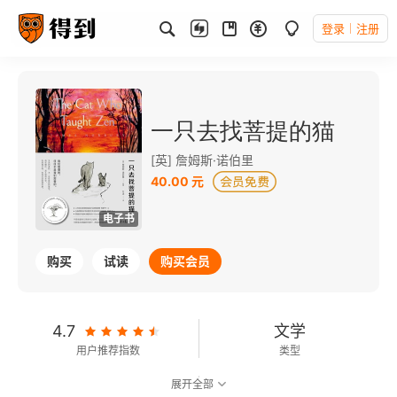
登录
注册
一只去找菩提的猫
[英] 詹姆斯·诺伯里
40.00 元
电子书
购买
试读
购买会员
4.7
文学
用户推荐指数
类型
展开全部
7.3
可以朗读