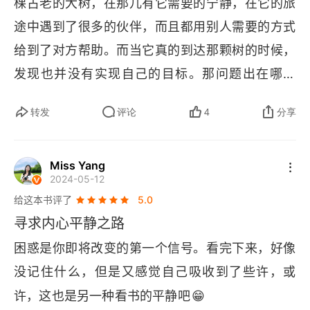
棵古老的大树，在那儿有它需要的宁静，在它的旅
途中遇到了很多的伙伴，而且都用别人需要的方式
给到了对方帮助。而当它真的到达那颗树的时候，
发现也并没有实现自己的目标。那问题出在哪儿
呢？此时出现的无欲无求的一只闹腾小猫，引发了
转发
评论
4
分享
它新的思考。我们常常希望世界上存在一种能解决
所有问题的‘魔力’方案。可有时候，其实是这些问题
Miss Yang
和艰难迫使我们面对自己，而在这个过程中，我们
2024-05-12
才会了解自己，变得强大，同时开始看清楚，什么
给这本书评了
5.0
才是真正宝贵的东西，然后我们就可以用崭新的目
寻求内心平静之路
光去看这个世界了。” 其实关于找寻某种东西的念
困惑是你即将改变的第一个信号。看完下来，好像
头一直都有，开始觉得是自己要去寻找一些东西，
没记住什么，但是又感觉自己吸收到了些许，或
但不知道是什么，在哪儿，该怎么找。后来就暂定
😁
许，这也是另一种看书的平静吧
这个东西是 “智慧”，想弄明白人生到底是怎么一回