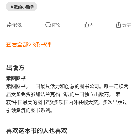
# 我的小确幸
事。再走走，发现无论任何一个人，任何一本
书…… 都无法解决，它必须是要经历过事儿，需要
转发
评论
3
分享
一些时间沉淀，需要自己不断去领悟。在路上的这
个过程是必须的，就像这本书里的猫一样，不断去
查看全部23条书评
寻找，路上会遇到各种动物们，有很多的思想碰
撞，不断去经历…… 路牌不是目的地本身，” 猫
出版方
说，“它只是指给你去往目的地的方向…… 同样，书
紫图图书
籍也不是路，它们只能帮助你找到路。就像那个路
紫图图书，中国最具活力和创意的图书公司。唯一连续两
牌，如果你把时间都花在研究路牌上，那你永远也
届受邀免费参加法兰克福书展的中国独立出版商， 荣
获“中国最美的图书”及多项国内外装帧大奖，多次出版过
到不了你要去的地方。”​它的意义在于，让他带着一
引领潮流的图书系列。
生中学到的所有东西、获得的所有才能上路，并且
在路上分享给大家。​书中也告诉了我们，即便寻找
喜欢这本书的人也喜欢
的路上有很多意义，但一定不要忽略那些看起来不