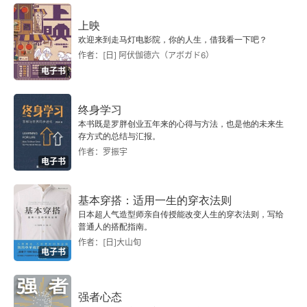
起眼的小事，很多很多的东西都蕴含在这里了。​​找
上映
来找去，发现其实都在身边。人最后想通了，悟
欢迎来到走马灯电影院，你的人生，借我看一下吧？
作者：[日] 阿伏伽德六（アボガド6）
了，内心也会慢慢宁静，开始平静的认真体会每一
电子书
个真实的瞬间。​​故事很小，里面的道理说出来也简
单，但真正懂且能做到，需要一辈子修行啊。​​这本
终身学习
本书既是罗胖创业五年来的心得与方法，也是他的未来生
书很小，但我觉得对我未来的意义会很大，会反复
存方式的总结与汇报。
作者：罗振宇
看它的，因为我觉得自己就是一只正在路上行走的
电子书
一只猫啊。
基本穿搭：适用一生的穿衣法则
日本超人气造型师亲自传授能改变人生的穿衣法则，写给
普通人的搭配指南。
作者：[日]大山旬
电子书
强者心态