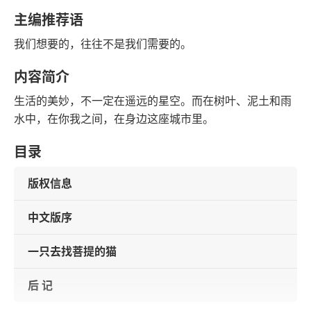
豆瓣评分
语音朗读
主编推荐语
13千字
2024-05-01
我们想要的，往往不是我们需要的。
字数
发行日期
内容简介
生活的美妙，不一定在遥远的星空。而在树叶、泥土和雨
水中，在你我之间，在身边这座城市里。
目录
版权信息
中文版序
一只去找菩提的猫
后 记