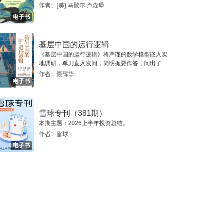
作者：[美] 马歇尔·卢森堡
电子书
基层中国的运行逻辑
《基层中国的运行逻辑》将严谨的数学模型嵌入实
地调研，单刀直入发问，简明扼要作答，问出了一
个真实切近的基层中国。
作者：聂辉华
电子书
雪球专刊（381期）
本期主题：2026上半年投资总结。
作者：雪球
电子书