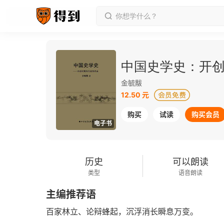
中国史学史：开
金毓黻
12.50 元
购买
试读
购买会员
电子书
历史
可以朗读
类型
语音朗读
主编推荐语
百家林立、论辩蜂起，沉浮消长瞬息万变。