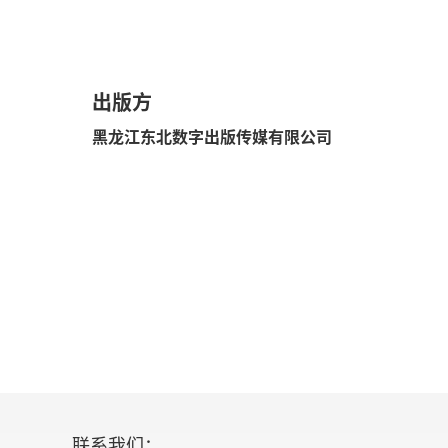
第八章刘知幾与章学诚之史学
第九章清代史家之成就
出版方
附录最近史学之趋势
黑龙江东北数字出版传媒有限公司
结论
联系我们：