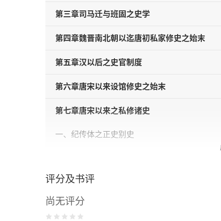
第三章司马迁与班固之史学
第四章魏晋南北朝以迄唐初私家修史之始末
第五章汉以后之史官制度
第六章唐宋以来设馆修史之始末
第七章唐宋以来之私修诸史
一、纪传体之正史别史
二、编年体之《通鉴》
评分及书评
三、以事为纲之纪事本末
尚无评分
四、属于典志之通史专史