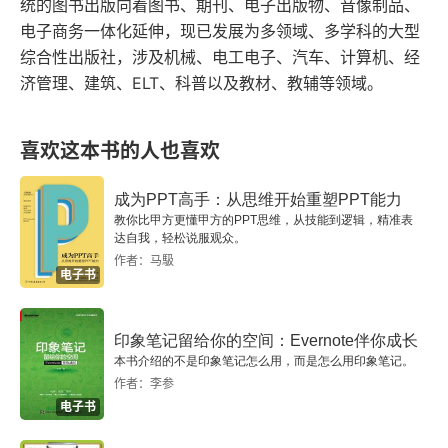
统的图书出版向着图书、期刊、电子出版物、音像制品、
电子商务一体化延伸，现已发展为多领域、多学科的大型
1.5 管理工作表
综合性出版社，涉及机械、电工电子、汽车、计算机、经
济管理、建筑、ELT、科普以及教材、教辅等领域。
1.5.1 插入和删除工作表
1.5.2 重新命名工作表
喜欢这本书的人也喜欢
1.5.3 工作表窗口的拆分和冻结
成为PPT高手：从思维开始重塑PPT能力
教你比甲方更懂甲方的PPT思维，从技能到逻辑，精准表
第2章 数据透视表与数据透视图
达自我，轻松说服观众。
作者：马馺
2.1 数据透视表
电子书
2.1.1 数据透视表的创建
印象笔记留给你的空间：Evernote伴你成长
本书介绍的不是印象笔记怎么用，而是怎么用印象笔记。
2.1.2 数据透视表的编辑
作者：李参
电子书
2.1.3 数据显示格式的设置