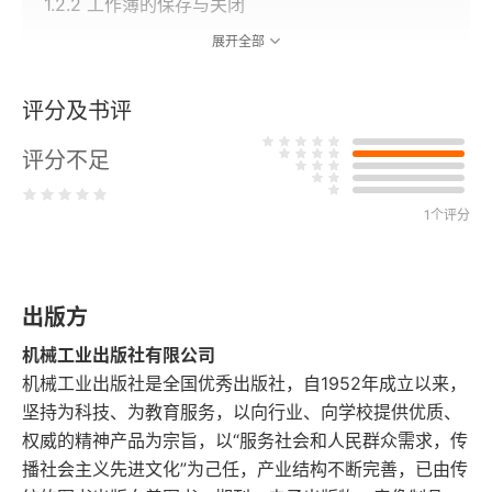
1.2.2 工作簿的保存与关闭
展开全部
1.3 在Excel中输入与导入数据
评分及书评
1.3.1 输入数据
评分不足
1.3.2 导入数据
1.4 编辑工作表数据
1个评分
1.4.1 编辑单元格数据
出版方
1.4.2 选择、复制、剪切和粘贴单元格数据
机械工业出版社有限公司
1.4.3 插入单元格、行或列
机械工业出版社是全国优秀出版社，自1952年成立以来，
坚持为科技、为教育服务，以向行业、向学校提供优质、
1.4.4 清除或删除单元格、行或列
权威的精神产品为宗旨，以“服务社会和人民群众需求，传
播社会主义先进文化”为己任，产业结构不断完善，已由传
1.4.5 查找和替换单元格中的数据