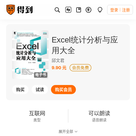
登录
注册
Excel统计分析与应
用大全
邱文君
9.90 元
电子书
购买
试读
购买会员
互联网
可以朗读
类型
语音朗读
展开全部
141千字
2013-08-01