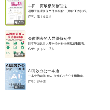
2.1.4 数据透视表的移动与清除
丰田一页纸极简整理法
适用于整理任何文件资料的“一页纸”工作技巧。
2.1.5 通过数据透视表分析数据
作者：[日] 浅田卓
电子书
2.2 数据透视图
会做图表的人显得特别牛
2.2.1 数据透视图的创建
日本平面设计大师手把手教你做出清晰图表。
作者：[日] 桐山岳宽
2.2.2 数据透视图的编辑
电子书
2.2.3 数据透视图的转换与清除
AI高效办公一本通
2.3 数据透视表或图的更改与刷新
一本专为职场“懒人”打造的AI办公实用指南。
作者：郭子璇
2.3.1 数据透视表或图的更改
电子书
2.3.2 数据透视表或图的刷新