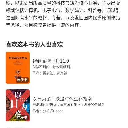
股，以策划出版高质量的科技书籍为核心业务，主要出版
领域包括计算机、电子电气、数学统计、科普等，通过引
2.1.6 废弃的语法
进国际高水平的教材、专著，以及发掘国内优秀原创作品
2.2 行内代码与外部文件
等途径，为目标读者提供一流的内容。
2.3 文档模式
喜欢这本书的人也喜欢
2.4 <noscript>元素
得到品控手册11.0
2.5 小结
AI做不到的，热爱能做到。
作者：得到知识管理部
第3章 语言基础
电子书
3.1 语法
以日为鉴：衰退时代生存指南
当泡沫经济破灭，日本政府犯下了怎样的错误？
3.1.1 区分大小写
作者：分析师Boden
电子书
3.1.2 标识符