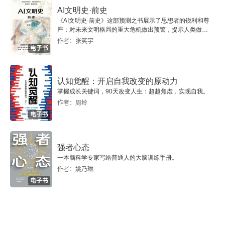
AI文明史·前史
3.1.3 注释
《AI文明史·前史》这部预测之书展示了思想者的锐利和尊
严：对未来文明格局的重大危机做出预警，提示人类做出
3.1.4 严格模式
智慧的选择。
作者：张笑宇
电子书
3.1.5 语句
认知觉醒：开启自我改变的原动力
3.2 关键字与保留字
掌握成长关键词，90天改变人生：超越焦虑，实现自我。
作者：周岭
3.3 变量
电子书
3.3.1 var关键字
强者心态
3.3.2 let声明
一本脑科学专家写给普通人的大脑训练手册。
作者：姚乃琳
3.3.3 const声明
电子书
3.3.4 声明风格及最佳实践