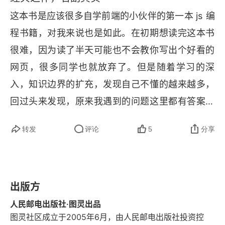
1.2.3 BOM
这本书是应该很多自学前端的小伙伴的第一本 
js 
编
1.3 JavaScript版本
程书籍，对我来说也是如此。在初期想读完这本书
很难，因为读了半天可能也不会教你写出个好看的
1.4 小结
网页，很多同学也就放弃了。但是随着学习的深
第2章 HTML中的JavaScript
入，知识边界的扩充，发现自己不懂的越来越多，
2.1 <script>元素
回过头来发现，原来我遇到的问题这里都有答案；
原来我对 
js 
还有这么多不了解；原来网上很多大佬
2.1.1 标签占位符
转发
评论
5
分享
的文章也不过是八书的内容转述了一遍。有人说这
2.1.2 推迟执行脚本
本书像词典，需要的时候方便查阅，我觉得这本书
像地图，时不时拿出来翻翻，看看自己哪方面忘了
2.1.3 异步执行脚本
出版方
再补补。总评：不可多得的好书，可以反复阅读，
2.1.4 动态加载脚本
每次都有新体会。
人民邮电出版社·图灵出品
图灵社区成立于2005年6月，由人民邮电出版社投资控
2.1.5 XHTML中的变化