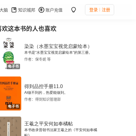
登录
注册
大脑
知识城邦
账户充值
喜欢这本书的人也喜欢
染染（水墨宝宝视觉启蒙绘本）
本书是“水墨宝宝视觉启蒙绘本”的第三册。
作者：保冬妮 等
电子书
得到品控手册11.0
AI做不到的，热爱能做到。
作者：得到知识管理部
电子书
王羲之平安何如奉橘帖
本书收录晋朝书法家王羲之的《平安何如奉橘
帖》。