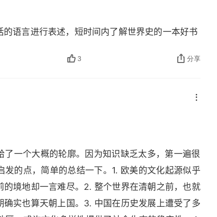
00年）
括的语言进行表述，短时间内了解世界史的一本好书
3
分享
00年）
0～600年）
给了一个大概的轮廓。因为知识缺乏太多，第一遍很
0年）
发的点，简单的总结一下。1. 欧美的文化起源似乎
）
的境地却一言难尽。2. 整个世界在清朝之前，也就
确实也算天朝上国。3. 中国在历史发展上遭受了多