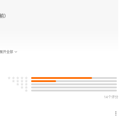
年前）
展开全部
0年）
14个评分
元1500年）
）