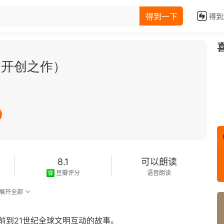
得到一下
得到
史开创之作）
8.1
可以朗读
豆瓣评分
语音朗读
展开全部
前到21世纪全球文明互动的故事。