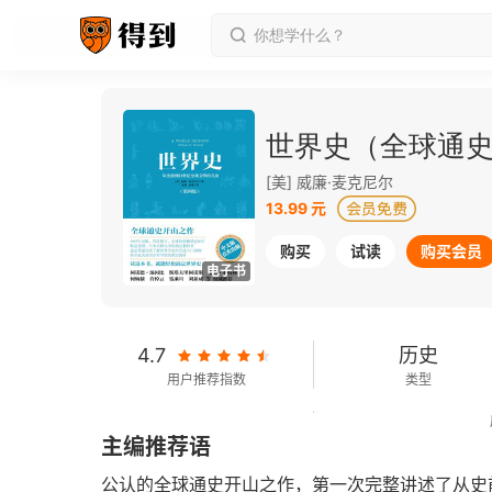
世界史（全球通
[美] 威廉·麦克尼尔
13.99 元
购买
试读
购买会员
电子书
4.7
历史
用户推荐指数
类型
365千字
2013-10-01
主编推荐语
字数
发行日期
公认的全球通史开山之作，第一次完整讲述了从史