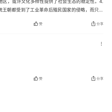
地区，或许文化多样性提供了社会生态的稳定性。4.
有传统王朝都受到了工业革命后殖民国家的侵略，而只有
50
s 
开始，比中国早了近一百年，或许菊与刀的精
赞
分享
里的一句 “识时务者为俊杰”。5. 日本发展的成功
，不必畏惧，如教员所说战略上蔑视，战术上重视。
1648年）
共同体 （1500～1700年）
赞
分享