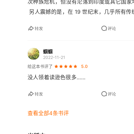
次种族危机，但没有沦落到印度或其它国家
第二部分进一步阅读书目
 另人震撼的是，在 19 世纪末，几乎所
日本几乎无害的迅速开启了工业革命，从 18
第三部分 西方的支配地位
转发
评论
神让日本成为了一个发展奇迹，想起了抗日神剧
第十八章 地理大发现及其世界影响
也说明了差距可以在短短的一两代人而消灭
第十九章 欧洲的自我转型 （1500～1648年）
蝈蝈
民族复兴，指日可待。
2022-11-21
第二十章 欧洲的外围：俄罗斯和美洲 （1500～
给这本书评了
5.0
没人领着读逊色很多……
第二十一章 伊斯兰教王国及其印度教和基督教臣民
第二十二章 1500～1700年的远东
转发
评论
第二十三章 欧洲的旧制度 （1648～1789年）
查看全部4条书评
第二十四章 美国和俄国 （1648～1789年）