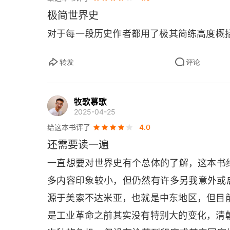
极简世界史
第九章 希腊化文明的传播 （公元前500～公元2
对于每一段历史作者都用了极其简练高度概
第十章 公元前500年～公元200年的亚洲
转发
评论
第十一章 印度文明的繁荣和扩张 （公元200～6
第十二章 蛮族入侵和农耕文明的应对 （公元20
牧歌慕歌
2025-04-25
第十三章 伊斯兰教的兴起
给这本书评了
4.0
还需要读一遍
第十四章 中国、印度和欧洲 （600～1000年）
一直想要对世界史有个总体的了解，这本书
第十五章 突厥和蒙古征服的影响 （1000～150
多内容印象较小，但仍然有许多另我意外或启
第十六章 中世纪欧洲和日本 （1000～1500年
源于美索不达米亚，也就是中东地区，但目前
是工业革命之前其实没有特别大的变化，清朝
第十七章 1500年前文明世界的边缘