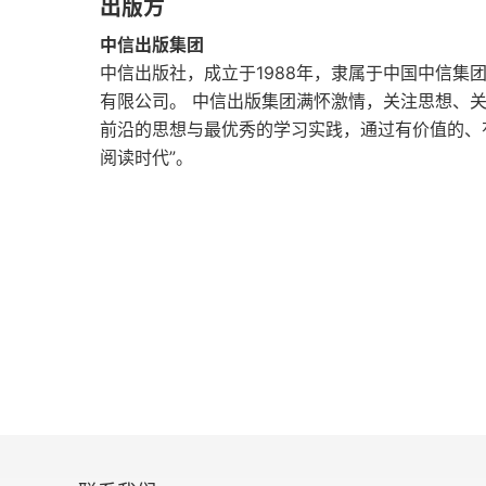
出版方
第二十五章 亚洲对欧洲旧制度的反应 （1700～1
中信出版集团
第三部分进一步阅读书目
中信出版社，成立于1988年，隶属于中国中信集
有限公司。 中信出版集团满怀激情，关注思想、
第四部分 全球性世界主义的开端
前沿的思想与最优秀的学习实践，通过有价值的、
阅读时代”。
第二十六章 “工业革命”和“民主革命”引发的西方文
第二十七章 亚洲对工业主义和民主主义的反应 （1
第二十八章 非洲和大洋洲 （1850～1945年）
第二十九章 西方世界 （1914～1945）
第三十章 1945年以来的全球竞争和世界主义
第四部分进一步阅读书目
译后记