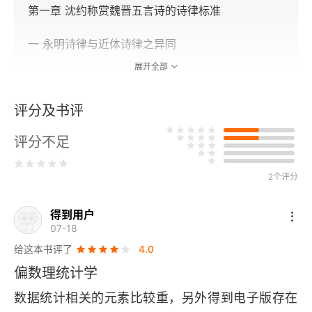
第一章 沈约称赏魏晋五言诗的诗律标准
一 永明诗律与近体诗律之异同
展开全部
二 沈约称赏魏晋诸作的诗律情况
评分及书评
三 结语
评分不足
第二章 吴声西曲与永明诗律形成之关系
一 吴声西曲的诗律分析
2个评分
二 晋宋齐五言四句诗的诗律分析
得到用户
07-18
三 晋宋齐五言四句诗与永明诗律之关系
给这本书评了
4.0
偏数理统计学
四 结语
数据统计相关的元素比较重，另外得到电子版存在
第三章 “王斌首创四声说”辨误