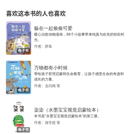
四 永明三大诗人对单句韵律结构的不同趣尚
喜欢这本书的人也喜欢
五 大同句律产生的创作背景
躲在一起偷偷可爱
暖心治愈动物漫画，88个小故事带来纯真与欢笑的轻松时
六 五言诗单句律化进程与表意功能发展的关联性
光。
作者：胖鱼
电子书
附录
附考 周颙行年考略
万物都有小时候
带给孩子哲理启蒙和生命教育，让孩子感受生命的奇迹和
成长的力量。
中编 唐代“齐梁体”诗考论
作者：龙向梅 等
电子书
第一章 盛唐“齐梁体”诗及相关问题
染染（水墨宝宝视觉启蒙绘本）
一 岑参“效齐梁体”诗的格律特征
本书是“水墨宝宝视觉启蒙绘本”的第三册。
作者：保冬妮 等
二 “齐梁调诗”与“齐梁调声”
电子书