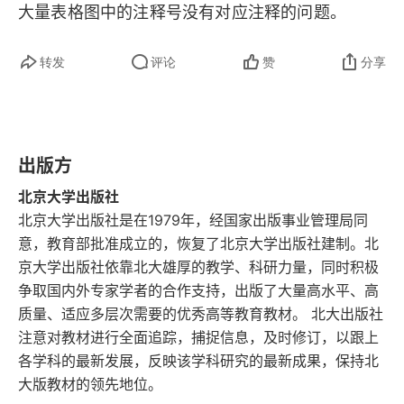
大量表格图中的注释号没有对应注释的问题。
一 相关研究观点分歧之检讨
转发
评论
赞
分享
二 王斌、王份、王彬关系辨
三 《四声论》作者考
出版方
四 结语
北京大学出版社
第四章 大同句律形成过程及与五言诗单句韵律结构
北京大学出版社是在1979年，经国家出版事业管理局同
变化之关系
意，教育部批准成立的，恢复了北京大学出版社建制。北
京大学出版社依靠北大雄厚的教学、科研力量，同时积极
一 由二五异声到二四异声：五言诗单句律化进程的
争取国内外专家学者的合作支持，出版了大量高水平、高
一个重要环节
质量、适应多层次需要的优秀高等教育教材。 北大出版社
注意对教材进行全面追踪，捕捉信息，及时修订，以跟上
二 汉代五言诗单句韵律结构的常见类型及分布情况
各学科的最新发展，反映该学科研究的最新成果，保持北
大版教材的领先地位。
三 谢灵运诗句式分布情况及与韵律特点之关系