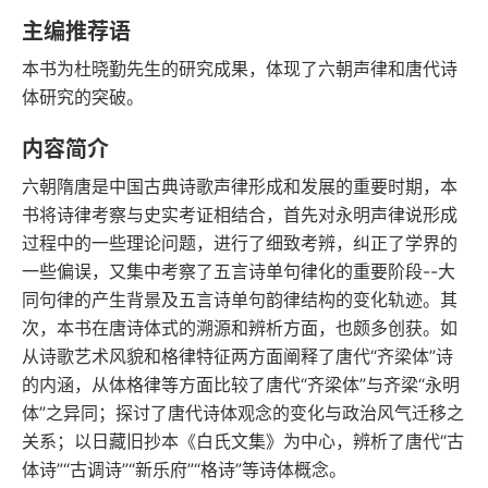
语音朗读
字数
主编推荐语
2017-03-01
本书为杜晓勤先生的研究成果，体现了六朝声律和唐代诗
发行日期
体研究的突破。
内容简介
六朝隋唐是中国古典诗歌声律形成和发展的重要时期，本
书将诗律考察与史实考证相结合，首先对永明声律说形成
过程中的一些理论问题，进行了细致考辨，纠正了学界的
一些偏误，又集中考察了五言诗单句律化的重要阶段--大
同句律的产生背景及五言诗单句韵律结构的变化轨迹。其
次，本书在唐诗体式的溯源和辨析方面，也颇多创获。如
从诗歌艺术风貌和格律特征两方面阐释了唐代“齐梁体”诗
的内涵，从体格律等方面比较了唐代“齐梁体”与齐梁“永明
体”之异同；探讨了唐代诗体观念的变化与政治风气迁移之
关系；以日藏旧抄本《白氏文集》为中心，辨析了唐代“古
体诗”“古调诗”“新乐府”“格诗”等诗体概念。