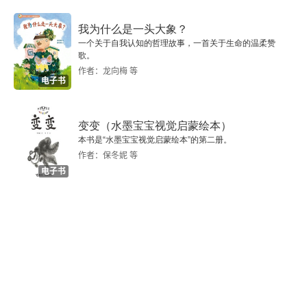
三 “吴体”非“齐梁体”辨
我为什么是一头大象？
一个关于自我认知的哲理故事，一首关于生命的温柔赞
四 结语
歌。
作者：龙向梅 等
第二章 唐开成年间“齐梁格诗”考论
电子书
一 白居易、刘禹锡所作“齐梁体”诗的体格特点
变变（水墨宝宝视觉启蒙绘本）
本书是“水墨宝宝视觉启蒙绘本”的第二册。
二 白集中“格诗”与“齐梁格诗”之关系
作者：保冬妮 等
电子书
三 开成试诗变体之诗律学考察
四 开成年间“齐梁格诗”兴盛之原因
第三章 唐开成试诗变体与文宗朝党争之关系
一 牛李党争及其文学观之异