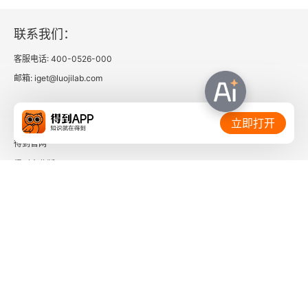
中心
联系我们：
第一章 从日藏旧抄本考《白氏文集·前集》的编撰体
客服电话: 400-0526-000
例
邮箱: iget@luojilab.com
一 日藏白集旧抄本的文献价值
相关链接：
立即打开
二 日藏旧抄本与白集刊本编次形式之差异
得到官网
三 《白氏文集·前集》前十二卷卷首旧貌之还原
得到企业版
时间的朋友
第二章 《白氏文集》“古体”与“古调诗”之关系
了解更多：
一 《白氏文集》中“古体”与“古调诗”的编次问题
二 梁陈隋唐人对“古体”“古调诗”诗体含义之理解
三 白集“古体”概念与元稹诗体分类观念之关系