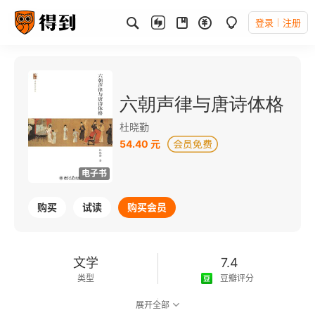
登录
注册
六朝声律与唐诗体格
杜晓勤
54.40 元
电子书
购买
试读
购买会员
文学
7.4
类型
豆瓣评分
展开全部
可以朗读
192千字