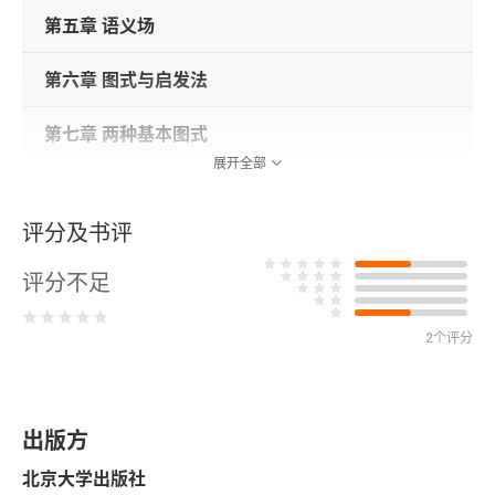
第五章 语义场
第六章 图式与启发法
第七章 两种基本图式
展开全部
第八章 文本图式
评分及书评
第九章 作为修辞的阐释
评分不足
第十章 修辞的运用：《精神病患者》的七种解读模
式
2个评分
第十一章 为何不要解读电影？
译后记
出版方
北京大学出版社