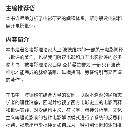
语音朗读
字数
主编推荐语
2017-11-01
本书详尽地分析了电影研究的阐释体系，帮你解读电影和
发行日期
展开电影批评。
内容简介
本书是著名电影理论家大卫·波德维尔的一部关于电影阐释
与批评的著作，也是我们解读电影和展开电影批评的必备
参考书，被电影理论家西摩·查特曼赞誉为“一部只有波德
维尔才能完成的脉络清晰、纵横捭阖、旁征博引而又严谨
的著作”。
在书中，波德维尔结合大量的案例，以探本溯源的民族志
学者的理性冷静，回溯并检视了西方电影史上的电影阐释
和批评实践，对受结构主义、符号学、精神分析学、文化
主义等理论影响的各种电影解读模式进行了系统的反思和
批判，揭示出电影批评是如何成为一种机制惯例和逻辑推