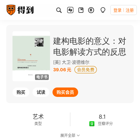
登录
注册
建构电影的意义：对
电影解读方式的反思
[美] 大卫·波德维尔
39.06 元
电子书
购买
试读
购买会员
艺术
8.1
类型
豆瓣评分
展开全部
可以朗读
240千字