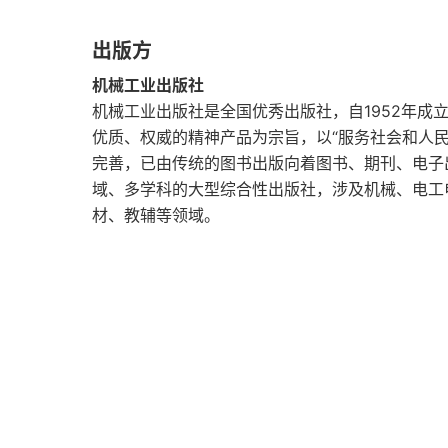
1.3.3 工作原理
出版方
1.3.4 更多
机械工业出版社
1.3.5 延伸阅读
机械工业出版社是全国优秀出版社，自1952年成
优质、权威的精神产品为宗旨，以“服务社会和人
1.4 了解各种形式的非静态成员初始化
完善，已由传统的图书出版向着图书、期刊、电子
域、多学科的大型综合性出版社，涉及机械、电工
1.4.1 使用方式
材、教辅等领域。
1.4.2 工作原理
1.4.3 延伸阅读
1.5 控制以及查询对象对齐方式
1.5.1 准备工作
1.5.2 使用方式