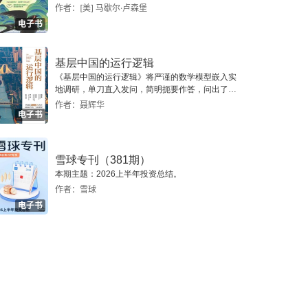
作者：[美] 马歇尔·卢森堡
电子书
基层中国的运行逻辑
《基层中国的运行逻辑》将严谨的数学模型嵌入实
地调研，单刀直入发问，简明扼要作答，问出了一
个真实切近的基层中国。
作者：聂辉华
电子书
雪球专刊（381期）
本期主题：2026上半年投资总结。
作者：雪球
电子书