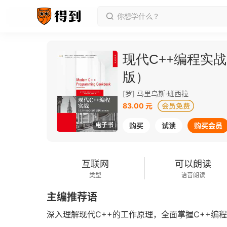
现代C++编程实
版）
[罗] 马里乌斯·班西拉
83.00 元
电子书
购买
试读
购买会员
互联网
可以朗读
类型
语音朗读
主编推荐语
深入理解现代C++的工作原理，全面掌握C++编