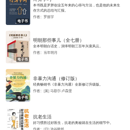
第三节 影响女性生殖健康的社会因素
本书既是罗胖创业五年来的心得与方法，也是他的未来生
存方式的总结与汇报。
第四节 影响女性生殖健康的环境因素
作者：罗振宇
电子书
练习题
明朝那些事儿（全七册）
第四章 女性生殖健康影响因素案例
全本明朝白话史，演绎明朝三百年兴衰风云。
作者：当年明月
案例一 日益增长的体重
电子书
案例二 我做错了什么？
非暴力沟通（修订版）
经典畅销书《非暴力沟通》全新修订升级版。
案例三 医生，我怀孕了吗？
作者：[美] 马歇尔·卢森堡
电子书
第五章 女性生殖健康的维护方案
案例导入：世界上唯一的后悔药
抗老生活
好习惯胜过好医生，抗老的奥秘就在生活的细节中。
第一节 维护女性生殖健康的政策法规
作者：[日] 池谷敏郎