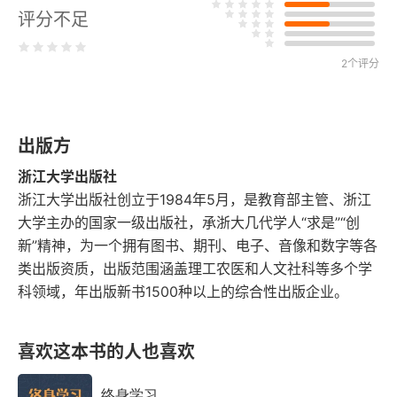
评分不足
练习题
第二章 女性生殖健康与生殖障碍案例
2个评分
案例一 女孩的烦恼
出版方
案例二 焦虑的夫妻
浙江大学出版社
案例三 “人造”的孩子
浙江大学出版社创立于1984年5月，是教育部主管、浙江
大学主办的国家一级出版社，承浙大几代学人“求是”“创
第三章 影响女性生殖健康的主要因素
新”精神，为一个拥有图书、期刊、电子、音像和数字等各
类出版资质，出版范围涵盖理工农医和人文社科等多个学
案例导入：医生，我还能有孩子吗？
科领域，年出版新书1500种以上的综合性出版企业。
第一节 影响女性生殖健康的自身因素
喜欢这本书的人也喜欢
第二节 影响女性生殖健康的性伴侣因素
终身学习