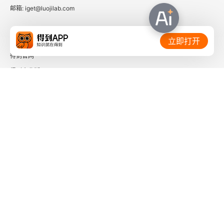
见疾病防治案例
邮箱: iget@luojilab.com
案例一 我的月经不正常
相关链接：
立即打开
案例二 外阴瘙痒难耐
得到官网
得到企业版
案例三 为什么我的月经量越来越多
时间的朋友
第九章 女性常见肿瘤和癌症的防治
了解更多：
案例导入：被忽略的妇科检查
第一节 子宫肌瘤
第二节 子宫内膜癌
下载「得到App」
关注微信公众号
第三节 卵巢癌
第四节 子宫颈癌
社会信用代码 91110108662186561M