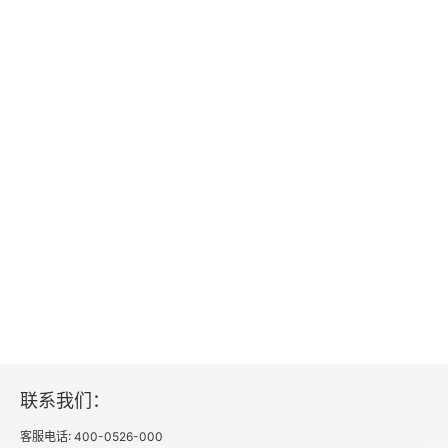
案例三 请再爱惜些自己
第七章 月经失调、痛经、盆腔炎、阴道炎等女性常
见疾病防治
案例导入：痛经，痛到怀疑人生
第一节 月经及月经周期的调节，月经失调
第二节 外阴阴道炎症及盆腔炎
第三节 子宫内膜异位症、子宫腺肌病及子宫肌瘤
回顾和小结
练习题
联系我们：
第八章 月经失调、痛经、盆腔炎、阴道炎等女性常
客服电话: 400-0526-000