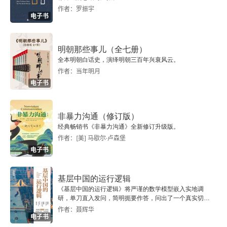
23 猫咪感冒的5个真相！
作者：罗振宇
电子书
24 小猫咪会不会得痔疮？
明朝那些事儿（全七册）
25 小猫咪也会遭遇的“菊部”问题有哪些？
全本明朝白话史，演绎明朝三百年兴衰风云。
作者：当年明月
第3章 异常情况处理
电子书
26 兽医从小猫咪肚子里都取出过什么？
非暴力沟通（修订版）
27 猫咪吐了怎么办？如何快速判断是否送医？
经典畅销书《非暴力沟通》全新修订升级版。
作者：[美] 马歇尔·卢森堡
28 猫咪有口臭，90%是这个原因！
电子书
29 猫咪为什么不爱吃饭了？
基层中国的运行逻辑
《基层中国的运行逻辑》将严谨的数学模型嵌入实地调
30 猫咪为什么会长黑下巴？
研，单刀直入发问，简明扼要作答，问出了一个真实切近
的基层中国。
作者：聂辉华
电子书
31 猫咪有皮屑怎么办？