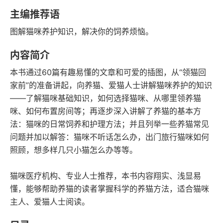
语音朗读
字数
主编推荐语
2024-10-01
图解猫咪养护知识，解决你的饲养烦恼。
发行日期
内容简介
本书通过60篇有趣易懂的文章和可爱的插图，从“领猫回
家前”的准备讲起，向养猫、爱猫人士讲解猫咪养护的知识
——了解猫咪基础知识，如何选择猫咪、从哪里领养猫
咪、如何布置房间等；再逐步深入讲解了养猫的基本方
法：猫咪的日常饲养和护理方法；并且列举一些养猫常见
问题并加以解答：猫咪不听话怎么办，出门旅行猫咪如何
照顾，想多样几只小猫怎么办等等。
猫咪医疗机构、专业人士推荐，本书内容翔实、浅显易
懂，能够帮助养猫的读者掌握科学的养猫方法，适合猫咪
主人、爱猫人士阅读。