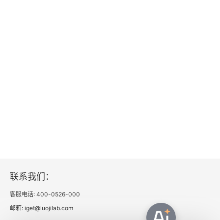
41 小猫咪真的会被尿憋死吗？
42 让猫咪咳嗽的10个原因！
43 小猫咪天天掉毛会不会秃？
44 小猫咪如何安全过夏天？
第4章 猫咪养护的常见误区
45 夏天不要再给猫咪剃毛啦！
46 该不该给猫咪剃脚毛？
联系我们：
47 常用的取暖方式，哪个最适合猫咪？
客服电话: 400-0526-000
48 小猫咪如果一辈子不洗澡会怎么样？
邮箱: iget@luojilab.com