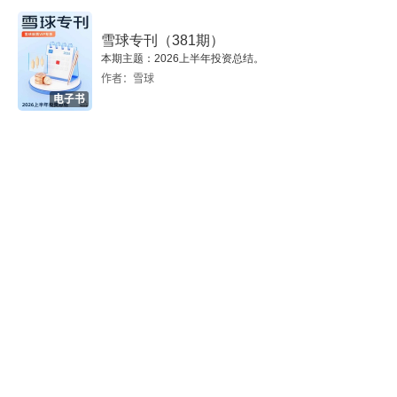
32 为什么肾好，猫咪就有可能活到30岁？
雪球专刊（381期）
本期主题：2026上半年投资总结。
33 为什么香喷喷的小猫咪会变得臭烘烘的？
作者：雪球
电子书
34 猫咪为什么爱啃自己的爪爪？
35 如何判断猫咪是不是季节性过敏了？
36 如何判断猫咪是不是真胖？
37 多猫家庭怎么给小胖猫减肥？
38 如何判断小猫咪是不是中暑了？
39 猫咪不喜欢猫砂盆会怎么做？
40 小猫咪拉完粑粑，要给它擦屁屁吗？