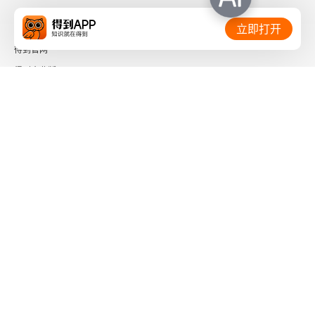
49 如何正确地给小猫咪洗澡？
相关链接：
立即打开
50 养猫家庭如何战胜静电？
得到官网
得到企业版
51 正确的抱猫姿势！
时间的朋友
52 怎么给猫咪测体温？
了解更多：
53 怎么给小猫咪刷牙？
54 猫咪“打呼噜”的7个含义！
55 猫咪嘴里吐出半条虫子，我该怎么办？
下载「得到App」
关注微信公众号
56 猫咪为什么会哭？
57 9个家庭丰容小技巧！
社会信用代码 91110108662186561M
出版物经营许可证 新出发京零字第海200073号
58 为老年猫装修房子！
广播电视节目制作经营许可证 （京）字第01204号