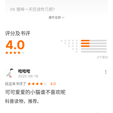
06 猫咪一天应该吃几顿？
展开全部
07 哪些水果千万不要给猫咪吃？
评分及书评
08 捡了小奶猫应该怎么喂？
4.0
09 猫咪会把自己吃撑吗？
10 猫咪的7日换粮法到底怎么换？
3个评分
11 猫咪应该喝什么水？
哈哈哈
2025-06-16
12 食盆、水盆为什么不要放在一起？
给这本书评了
4.0
可可爱爱的小猫谁不喜欢呢
13 怎么让小猫咪多喝水？
科普读物，推荐。
第2章 猫咪养护的基础操作