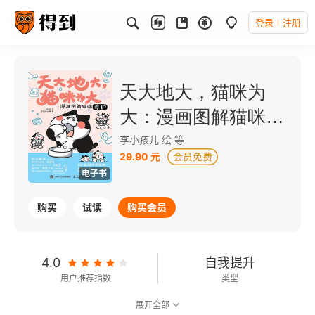
登录
注册
天大地大，猫咪为
大：漫画图解猫咪养
护
李小孩儿 绘 等
29.90 元
电子书
购买
试读
购买会员
4.0
自我提升
用户推荐指数
类型
展开全部
可以朗读
58千字