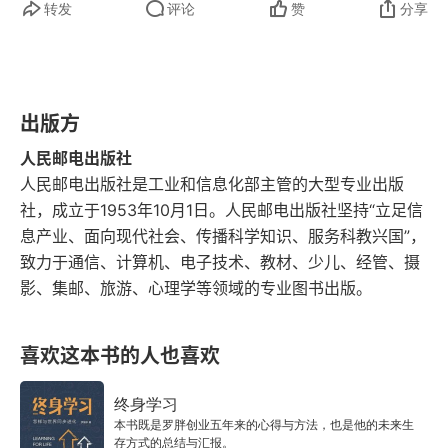
转发
评论
赞
分享
14 捡了猫以后应该怎么做？
15 新手养猫必须准备好的10件事！
16 关于猫咪绝育，你最想知道的9个问题！
出版方
人民邮电出版社
17 疫苗到底啥时候打？几年一打？
人民邮电出版社是工业和信息化部主管的大型专业出版
社，成立于1953年10月1日。人民邮电出版社坚持“立足信
18 小猫咪居然养活了这么多小生物！
息产业、面向现代社会、传播科学知识、服务科教兴国”，
致力于通信、计算机、电子技术、教材、少儿、经管、摄
19 猫咪出现这10种情况，马上去医院！
影、集邮、旅游、心理学等领域的专业图书出版。
20 猫咪到底能不能遛？怎么遛？
喜欢这本书的人也喜欢
21 猫咪放屁为什么那么臭？
22 猫咪腹泻的常见原因是什么？
终身学习
本书既是罗胖创业五年来的心得与方法，也是他的未来生
存方式的总结与汇报。