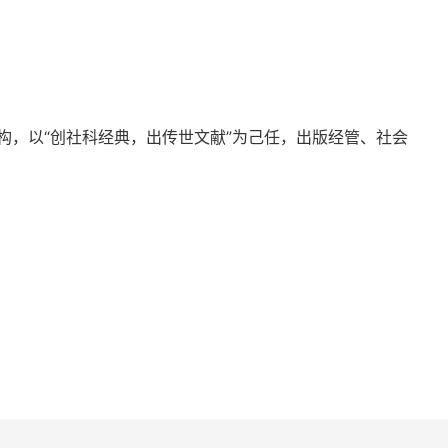
服务业发展比较及其技术进步贡献率的测算
构，以“创社科经典，出传世文献”为己任，出版经管、社会
策