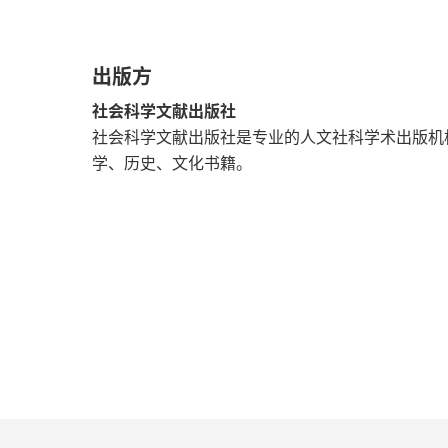
第八章 国内区域案例：京津沪——知识密集型
出版方
第九章 国内企业案例：滴滴出行
社会科学文献出版社
第十章 国内企业案例：碧水源
社会科学文献出版社是专业的人文社科学术出版机
学、历史、文化书籍。
第十一章 国内企业案例：华为
第十二章 国外区域案例：美国加州
第十三章 国外企业案例：美国特斯拉
第四篇 对策建议
第十四章 发展绿色新动能经济的政策建议
第十五章 地方发展绿色新动能经济的思路与对