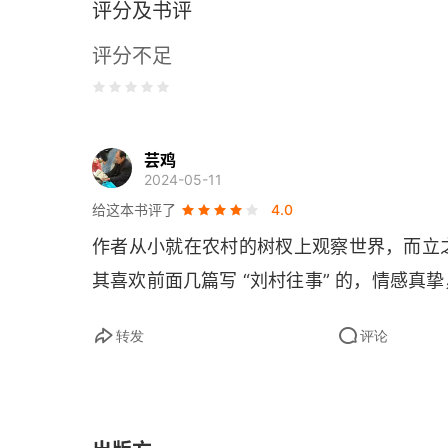
评分及书评
抬头望故乡
评分不足
纵有炮火袭来
姥娘十年
芸鸡
人生三花
2024-05-11
给这本书评了
4.0
如果在晴日，走进胡同
作者从小就在农村的树杈上观察世界，而立
念出台词时你浑然不觉
其喜欢前面几篇写 “刘村往事” 的，情感真
灵魂举头一尺半
转发
评论
看到月与竹柏便心花怒放
飞鸟与冬天