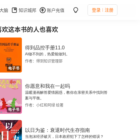
登录
注册
大脑
知识城邦
账户充值
喜欢这本书的人也喜欢
得到品控手册11.0
AI做不到的，热爱能做到。
作者：得到知识管理部
电子书
你愿意和我在一起吗
温暖漫画解答爱情困惑，教你在亲密关系中找到答
案与平衡。
作者：小红和阿绿 绘著
电子书
以日为鉴：衰退时代生存指南
当泡沫经济破灭，日本政府犯下了怎样的错误？