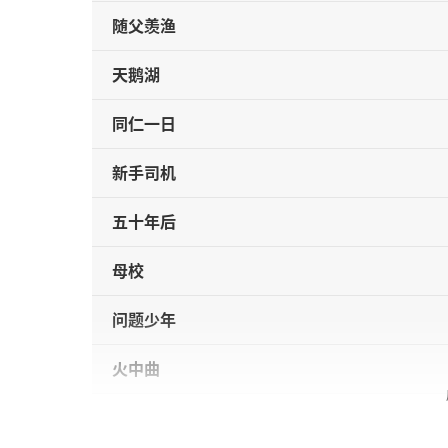
随父羡渔
天鹅湖
同仁一日
新手司机
五十年后
母校
问题少年
火中曲
树上的男孩