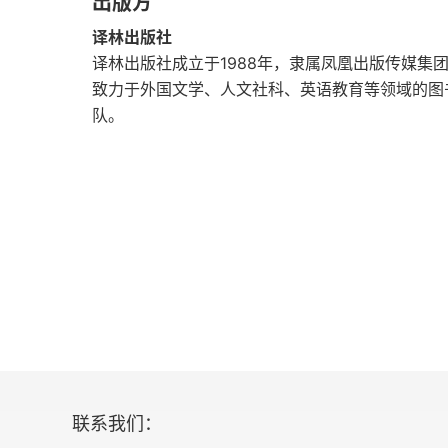
出版方
世上最小的海
译林出版社
绿房子纪事
译林出版社成立于1988年，隶属凤凰出版传媒集
致力于外国文学、人文社科、英语教育等领域的图
与神共舞
队。
寻常深夜
我对超市的意见
童款乐高
风雪西北路
再见猎人
世有未竟之访
联系我们：