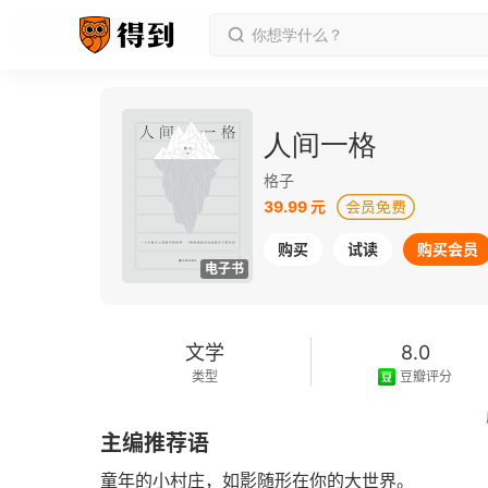
人间一格
格子
39.99 元
购买
试读
购买会员
电子书
文学
8.0
类型
豆瓣评分
2023-01-01
主编推荐语
发行日期
童年的小村庄，如影随形在你的大世界。