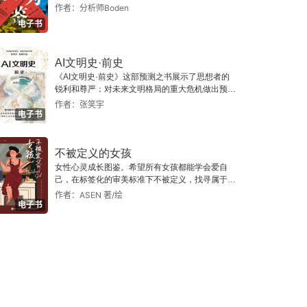
作者：分析师Boden
电子书
AI文明史·前史
《AI文明史·前史》这部预测之书展示了思想者的
锐利和尊严：对未来文明格局的重大危机做出预
警，提示人类做出智慧的选择。
作者：张笑宇
电子书
不被定义的女孩
女性心灵成长图鉴。希望所有女孩都能学会爱自
己，在标签化的审美标准下不被定义，找寻属于自
己的生活态度与生活方式。
作者：ASEN 著/绘
电子书