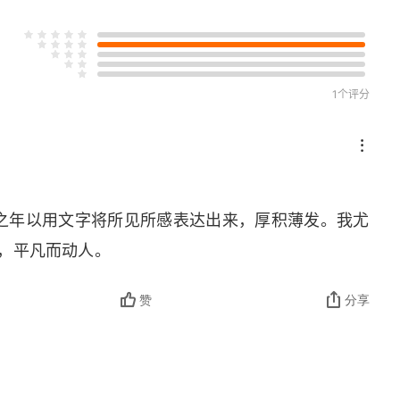
1个评分
之年以用文字将所见所感表达出来，厚积薄发。我尤
挚，平凡而动人。
赞
分享