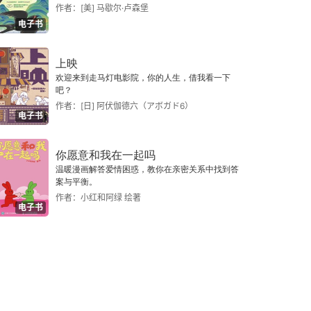
作者：[美] 马歇尔·卢森堡
电子书
上映
欢迎来到走马灯电影院，你的人生，借我看一下
吧？
作者：[日] 阿伏伽德六（アボガド6）
电子书
你愿意和我在一起吗
温暖漫画解答爱情困惑，教你在亲密关系中找到答
案与平衡。
作者：小红和阿绿 绘著
电子书