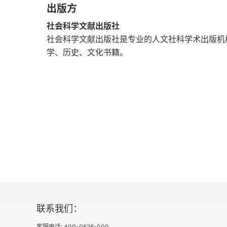
出版方
第三章 双重危机：帝国与革命，1789～1801
社会科学文献出版社
11 世纪的终结：1790和1792年的皇帝选举
社会科学文献出版社是专业的人文社科学术出版机
学、历史、文化书籍。
12 1789年：法国大革命的降临
13 布鲁塞尔与奥属尼德兰
14 大不列颠之行：青年梅特涅政治宇宙中的封
15 1794年的崩溃和逃亡
16 在维也纳、科尼希斯瓦尔特和奥斯特利茨重
17 过渡时期：候任外交官，1796～1801
第四章 在和平与战争之间：公使经历，1801～1
联系我们：
客服电话: 400-0526-000