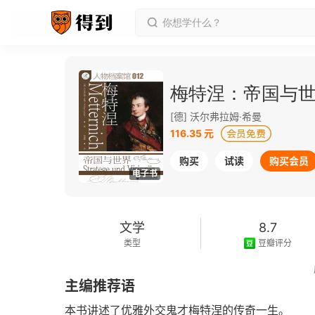
梅特涅：帝国与
[德] 沃尔弗拉姆·希曼
116.35 元
购买
试读
购买会员
电子书
文学
8.7
类型
豆瓣评分
2025-01-01
主编推荐语
发行日期
本书讲述了优雅外交鬼才梅特涅的传奇一生。