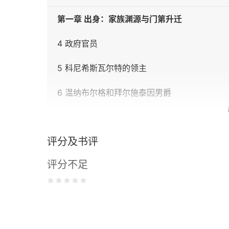
第一章 出身：家族渊源与门第升迁
4 政府官员
5 科尼希斯瓦尔特的领主
6 温纳布尔格和拜尔施泰因男爵
7 作为帝国国会议员的伯爵们
评分及书评
8 宫殿第一层中的侯爵
评分不足
第二章 他这一代：旧秩序与启蒙运动，1773～1
9 家庭、童年和教育
10 在斯特拉斯堡和美因茨的大学时代：政治—