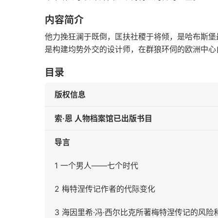
内容简介
他力挽狂澜于既倒，匡扶社稷于将倾，是哈布斯堡
是构建均势外交的设计师，在群狼环伺的欧洲中心
目录
版权信息
索·恩 人物档案馆已出版书目
导言
1 一个男人——七个时代
2 梅特涅传记作者的代际变化
3 海因里希·冯·西尔比克所著梅特涅传记的风险