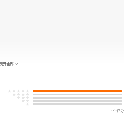
展开全部
792
1个评分
历史世界观的形成