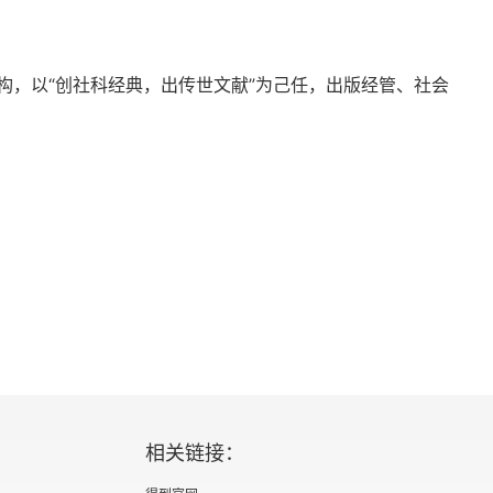
构，以“创社科经典，出传世文献”为己任，出版经管、社会
顶石
新开始
806
相关链接：