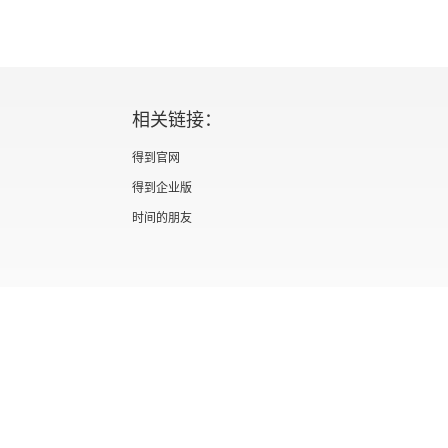
相关链接：
得到官网
得到企业版
时间的朋友
证 新出发京零字第海200073号
广播电视节目制作经营许可证 （京）字第012
信息网络传播视听节目许可证 0110567
隐私政策
知识产权声明
京ICP备05039090号-10
京公网安备 1101050
北京优视米网络科技有限公司
Copyright © 2022 All rights reserved