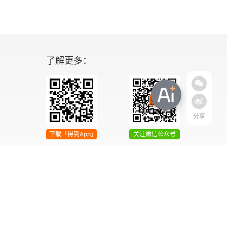
了解更多：
分享
下载「得到App」
关注微信公众号
04号
增值电信业务经营许可证 京ICP证090644号
2042303号