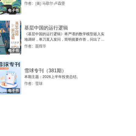
作者：[美] 马歇尔·卢森堡
电子书
基层中国的运行逻辑
《基层中国的运行逻辑》将严谨的数学模型嵌入实
地调研，单刀直入发问，简明扼要作答，问出了一
个真实切近的基层中国。
作者：聂辉华
电子书
雪球专刊（381期）
本期主题：2026上半年投资总结。
作者：雪球
电子书