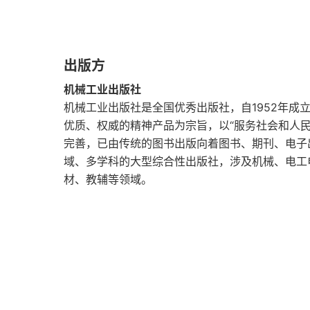
第三篇 进阶
第9章 项目管理：助攻者
出版方
第10章 产品运营：养“孩子”
机械工业出版社
第11章 数据运营：灯塔
机械工业出版社是全国优秀出版社，自1952年成
优质、权威的精神产品为宗旨，以“服务社会和人
第12章 B端产品设计的3个法宝
完善，已由传统的图书出版向着图书、期刊、电子
域、多学科的大型综合性出版社，涉及机械、电工
第13章 B端产品设计的陷阱
材、教辅等领域。
第14章 B端产品标准化和商业化