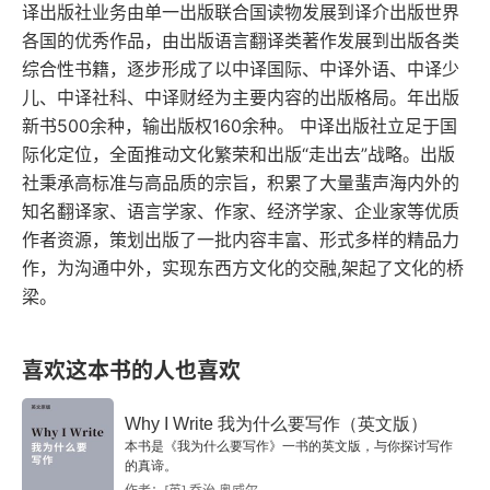
译出版社业务由单一出版联合国读物发展到译介出版世界
各国的优秀作品，由出版语言翻译类著作发展到出版各类
Chapter 15
综合性书籍，逐步形成了以中译国际、中译外语、中译少
儿、中译社科、中译财经为主要内容的出版格局。年出版
Phase the Third: The Rally
新书500余种，输出版权160余种。 中译出版社立足于国
际化定位，全面推动文化繁荣和出版“走出去”战略。出版
Chapter 16
社秉承高标准与高品质的宗旨，积累了大量蜚声海内外的
Chapter 17
知名翻译家、语言学家、作家、经济学家、企业家等优质
作者资源，策划出版了一批内容丰富、形式多样的精品力
Chapter 18
作，为沟通中外，实现东西方文化的交融,架起了文化的桥
梁。
Chapter 19
Chapter 20
喜欢这本书的人也喜欢
Chapter 21
Why I Write 我为什么要写作（英文版）
本书是《我为什么要写作》一书的英文版，与你探讨写作
Chapter 22
的真谛。