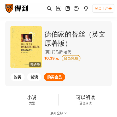
登录
注册
德伯家的苔丝（英文
原著版）
[英] 托马斯·哈代
10.39 元
电子书
购买
试读
购买会员
小说
可以朗读
类型
语音朗读
展开全部
683千字
2009-05-01