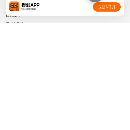
相关链接：
立即打开
Chapter 48
得到官网
Chapter 49
得到企业版
时间的朋友
Chapter 50
了解更多：
Chapter 51
Chapter 52
Phase the Seventh: Fulfilment
下载「得到App」
关注微信公众号
Chapter 53
Chapter 54
社会信用代码 91110108662186561M
出版物经营许可证 新出发京零字第海200073号
Chapter 55
广播电视节目制作经营许可证 （京）字第01204号