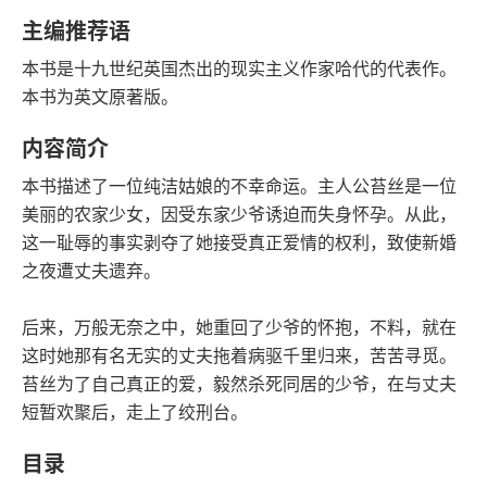
字数
发行日期
主编推荐语
本书是十九世纪英国杰出的现实主义作家哈代的代表作。
本书为英文原著版。
内容简介
本书描述了一位纯洁姑娘的不幸命运。主人公苔丝是一位
美丽的农家少女，因受东家少爷诱迫而失身怀孕。从此，
这一耻辱的事实剥夺了她接受真正爱情的权利，致使新婚
之夜遭丈夫遗弃。
后来，万般无奈之中，她重回了少爷的怀抱，不料，就在
这时她那有名无实的丈夫拖着病驱千里归来，苦苦寻觅。
苔丝为了自己真正的爱，毅然杀死同居的少爷，在与丈夫
短暂欢聚后，走上了绞刑台。
目录