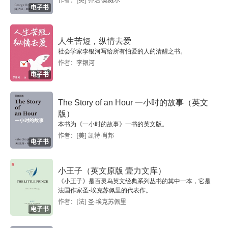
作者：[英] 乔治·奥威尔
电子书
Chapter 23
Chapter 24
人生苦短，纵情去爱
社会学家李银河写给所有怕爱的人的清醒之书。
Phase the Fourth: The Consequence
作者：李银河
电子书
Chapter 25
The Story of an Hour 一小时的故事（英文
Chapter 26
版）
本书为《一小时的故事》一书的英文版。
作者：[美] 凯特·肖邦
Chapter 27
电子书
Chapter 28
小王子（英文原版 壹力文库）
《小王子》是百灵鸟英文经典系列丛书的其中一本，它是
Chapter 29
法国作家圣-埃克苏佩里的代表作。
作者：[法] 圣·埃克苏佩里
电子书
Chapter 30