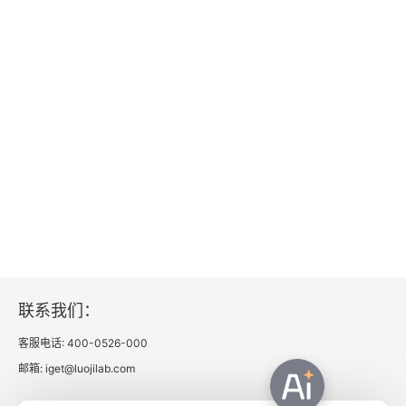
Chapter 40
Chapter 41
Chapter 42
Chapter 43
Chapter 44
Phase the Sixth: The Convert
Chapter 45
联系我们：
客服电话: 400-0526-000
Chapter 46
邮箱: iget@luojilab.com
Chapter 47