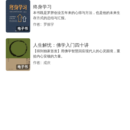
终身学习
第二十五章 孔子
本书既是罗胖创业五年来的心得与方法，也是他的未来生
存方式的总结与汇报。
作者：罗振宇
第二十六章 孔门弟子
电子书
第二十七章 周末之变迁
人生解忧：佛学入门四十讲
【得到独家首发】用佛学智慧回应现代人的心灵困境，重
第二十八章 诸子之学
拾内心安顿的力量。
作者：成庆
电子书
第二十九章 秦之统一
第三十章 秦之文化
第三十一章 汉代内外之开辟
第三十二章 两汉之学术及文艺
第三十三章 建筑工艺之进步