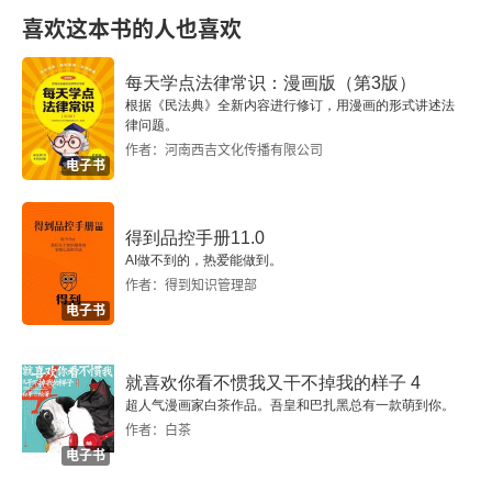
第十五章 汤之革命及伊尹之任
喜欢这本书的人也喜欢
第十六章 殷商之文化
每天学点法律常识：漫画版（第3版）
根据《民法典》全新内容进行修订，用漫画的形式讲述法
第十七章 传疑之制度
律问题。
作者：河南西吉文化传播有限公司
电子书
第十八章 周室之勃兴
第十九章 周之礼制
得到品控手册11.0
AI做不到的，热爱能做到。
第二十章 文字与学术
作者：得到知识管理部
电子书
第二十一章 共和与民权
就喜欢你看不惯我又干不掉我的样子 4
第二十二章 周代之变迁
超人气漫画家白茶作品。吾皇和巴扎黑总有一款萌到你。
作者：白茶
第二十三章 学术之分裂
电子书
第二十四章 老子与管子