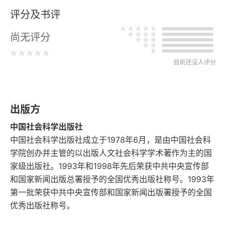
评分及书评
第六章 洪水以后之中国
尚无评分
第七章 衣裳之治
目前还没人评分
第八章 治历授时
第九章 唐虞之让国
出版方
第十章 治水之功
中国社会科学出版社
第十一章 唐虞之政教
中国社会科学出版社成立于1978年6月，是由中国社会科
学院创办并主管的以出版人文社会科学学术著作为主的国
第十二章 夏之文化
家级出版社。1993年和1998年先后荣获中共中央宣传部
和国家新闻出版总署授予的全国优秀出版社称号。1993年
第十三章 忠孝之兴
第一批荣获中共中央宣传部和国家新闻出版署授予的全国
优秀出版社称号。
第十四章 洪范与五行