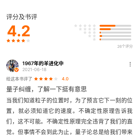
玻尔原子
评分及书评
康普顿散射
4.2
第二章 曙光显现
26个评分
矩阵力学
波动力学
1967年的羊进化中
2021-06-18
量子力学
给这本书评了
4.0
量子纠缠，了解一下挺有意思
双缝和态叠加
当我们知道粒子的位置时，为了预言它下一刻的位
几率
置，就必须知道它的速度。不确定性原理告诉我
们，这不可能。不确定性原理完全违背了我们的直
观测量
觉。但事情不会到此为止，量子论总是给我们带来
不确定性原理