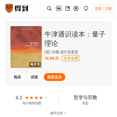
登录
注册
牛津通识读本：量子
理论
[英] 约翰·波尔金霍恩
19.99 元
电子书
购买
试读
购买会员
4.2
哲学与宗教
用户推荐指数
类型
展开全部
8.3
可以朗读