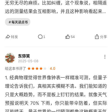
无穷无尽的麻烦。比如纠缠，这个现象说，相隔遥
几率振幅
远的测量结果会互相影响，并且这种影响看起来是
瞬时的，这就是量子物体之间神秘的纠缠。但是，
互补性
# 每天读点书
你却不能通过这种纠缠实现瞬时通信，更不能实现
量子逻辑
心灵感应。所以，有人告诉你通过量子纠缠产生心
转发
1
54
分享
灵感应时，你就该警惕了。
第三章 日益加深的困惑
东弥笑
几率
2025-05-08
给这本书评了
4.0
退相干
1. 经典物理觉得世界像钟表一样精准可测，但量子
测量问题
理论告诉我们，真相其实模糊不清。我们能知道的
只是大概趋势，而不是板上钉钉的结果。就像天气
存在优先状态吗？
预报说明天 70% 下雨，你只能带伞防着，但实际
第四章 进一步发展
可能晴天。量子世界的一切预测都像这种概率天气