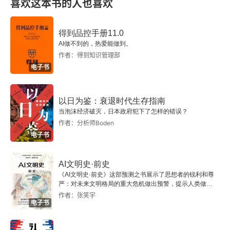
重要是电磁力和引力）的标准粒子模型，其理论即
喜欢这本书的人也喜欢
量子力学，由于自旋不同，基本粒子分成费米子和
得到品控手册11.0
玻色子，费米子需要满足泡利不相容原理，相同的
AI做不到的，热爱能做到。
态容不下两个费米子，所以我们的身体、桌椅这些
作者：得到知识管理部
电子书
费米子组成的物质才能得以存在不坍塌。而玻色子
就不需要满足泡利不相容原理，可以堆叠在一起。
以日为鉴：衰退时代生存指南
玻色子是力的传递介质。例如光子是玻色子，是传
当泡沫经济破灭，日本政府犯下了怎样的错误？
递电磁力的介质。几率幅值，哈密尔顿空间，矢
作者：分析师Boden
电子书
量、算符，本征值，本征矢量，还有量子动力学的
薛定谔方程，费曼路径积分等等概念，有了基本认
AI文明史·前史
识。
《AI文明史·前史》这部预测之书展示了思想者的锐利和尊
严：对未来文明格局的重大危机做出预警，提示人类做出
智慧的选择。
作者：张笑宇
电子书