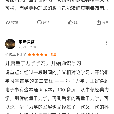
隧穿
预报，而经典物理却幻想自己能精确算到每滴雨落
下的时间和位置。我们能知晓的不过是可能性的涟
统计学
转发
评论
11
分享
漪，而非命运的铁律。2. 当量子世界打破常规逻辑
能带结构
时，科学教会我们要更谦虚，宇宙的奇妙远超人类
宇际深蓝
脑洞的极限。薛定谔的猫既死又活的悖论，本质是
延迟选择实验
2021-12-16
量子叠加态的宏观比喻。科学教会我们的不是妥
给这本书评了
5.0
历史求和
协，而是以更谦卑的姿态拥抱未知，世界的真相远
开启量子力学学习，开始通识学习
再谈退相干
比人类想象的边疆更辽阔。3. 打游戏时，系统随机
说重点：经过一段时间的广义相对论学习，开始想
生成敌人位置（量子随机），但怎么打怪升级是你
相对论量子理论
学习宇宙学的第二支柱 —— 量子力学，正好得到
的选择。量子世界的不确定性像游戏里的随机地
电子书有这本通识读本，100 多页，从牛顿经典力
量子场论
图，而自由意志是你操控角色的手柄。
学，到传统量子力学，再到后来的新量子力学，可
量子计算
以说，量子力学的发展也是经过了一代又一代的科