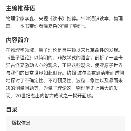
豆瓣评分
语音朗读
主编推荐语
57千字
2015-08-01
物理学家李淼、央视《读书》推荐。牛津通识读本，物理
字数
发行日期
篇。一本书带你看懂复杂的“量子物理”。
内容简介
在物理学领域，量子理论是自牛顿以来具革命性的发现。
《量子理论》以简明的、非数学式的语言，剖析了一些奇
异古怪又激动人心的观念，正是这些观念，使亚原子世界
与我们的日常世界如此迥异。约翰·波尔金霍恩清晰而透彻
地探讨了不确定性、不可预见性、波粒二象性以及悬而未
决的测量问题等，为量子理论这一物理学史上伟大的发
现、20世纪杰出的智力成就之一揭开面纱。
目录
版权信息