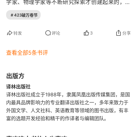
学家、物理学家等不断研究探索才创建起来的，虽
第五章 相聚
然它与广义相对论不能很好地兼容，但是在很多领
# 423破万卷节
第六章 教训与价值
域，特别是微观领域，量子力学已经得到了很好的
验证和应用。通过这本书的学习，把量子力学最基
实证主义和现实主义
转发
评论
3
分享
本的一些概念、原理搞清楚，经典力学是确定性的
合理性
查看全部5条书评
二值逻辑，非 0 即 1，二者不可能同时发生，而量
形而上学标准
子力学同时可以是 0,1，以及可能三值逻辑，是所
有态的叠加。 量子力学一个基本原理是不确定性原
出版方
整体论
理，也就是成对的量，例如位置 - 动量，时间 - 能
译林出版社
观测者的作用
译林出版社成立于1988年，隶属凤凰出版传媒集团，是国
量，不可能同时准确测量，他们的乘积大于等于约
内最具品牌影响力的专业翻译出版社之一，多年来致力于
化普朗克常数。另外，囊括除引力外其他三种基本
量子炒作
外国文学、人文社科、英语教育等领域的图书出版，有丰
作用力（电磁力、弱核力、强核力，强核力和弱核
富的选题开发经验和精干的作译者与编辑团队。
术语表
力作用范围很小，只在原子尺度，我们日常生活中
数学附录