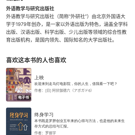
外语教学与研究出版社
外语教学与研究出版社（简称“外研社”）由北京外国语大
学于1979年创办，是一家以外语出版为特色，涵盖全学科
出版、汉语出版、科学出版、少儿出版等领域的综合性教
育出版机构，是国内领先、国际知名的大学出版社。
喜欢这本书的人也喜欢
上映
欢迎来到走马灯电影院，你的人生，借我看一下吧？
作者：[日] 阿伏伽德六（アボガド6）
电子书
终身学习
本书既是罗胖创业五年来的心得与方法，也是他的未来生
存方式的总结与汇报。
作者：罗振宇