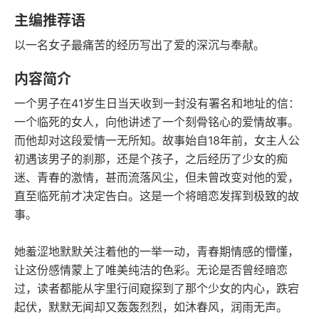
语音朗读
字数
主编推荐语
2012-11-01
以一名女子最痛苦的经历写出了爱的深沉与奉献。
发行日期
内容简介
一个男子在41岁生日当天收到一封没有署名和地址的信：
一个临死的女人，向他讲述了一个刻骨铭心的爱情故事。
而他却对这段爱情一无所知。故事始自18年前，女主人公
初遇该男子的刹那，还是个孩子，之后经历了少女的痴
迷、青春的激情，甚而流落风尘，但未曾改变对他的爱，
直至临死前才决定告白。这是一个将暗恋发挥到极致的故
事。
她羞涩地默默关注着他的一举一动，青春期情感的懵懂，
让这份感情蒙上了唯美纯洁的色彩。无论是否曾经暗恋
过，读者都能从字里行间窥探到了那个少女的内心，跌宕
起伏，默默无闻却又轰轰烈烈，如沐春风，润雨无声。