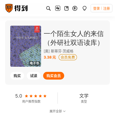
登录
注册
一个陌生女人的来信
（外研社双语读库）
[奥] 斯蒂芬·茨威格
3.38 元
电子书
购买
试读
购买会员
5.0
文学
用户推荐指数
类型
展开全部
可以朗读
87千字