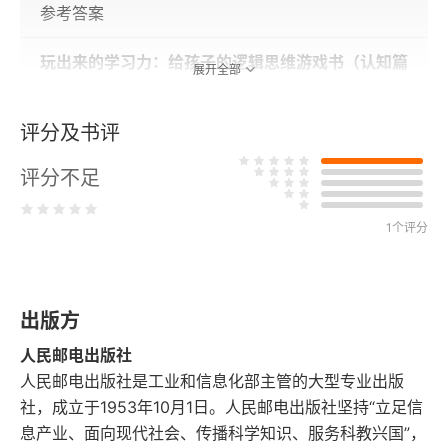
参考答案
玩出来的学习力：给孩子的逻辑思维游戏书（认知篇
展开全部
·3~6岁空间力）
评分及书评
内容提要
评分不足
第1章 找形状游戏 平面与立体的关系
1个评分
第2章 滑滑梯游戏 基本位置关系
第3章 找找你在哪儿 空间与方位
出版方
第4章 海绵积木块 三视图、空间透视
人民邮电出版社
第5章 小小工程师 空间感
人民邮电出版社是工业和信息化部主管的大型专业出版
社，成立于1953年10月1日。人民邮电出版社坚持“立足信
参考答案
息产业、面向现代社会、传播科学知识、服务科教兴国”，