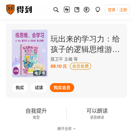
登录
注册
玩出来的学习力：给
孩子的逻辑思维游戏
书（认知篇）
聂卫平 主编 等
88.10 元
电子书
购买
试读
购买会员
自我提升
可以朗读
类型
语音朗读
展开全部
8千字
2022-08-01