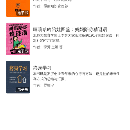
作者：得到知识管理部
玩出来的学习力：给孩子的逻辑思维游戏书（认知篇
电子书
·3~6岁想象力）
嘻嘻哈哈陪娃图鉴：妈妈陪你猜谜语
内容提要
北师大教育学博士李芳为家长准备的191个陪娃谜语，针
对3-6岁宝宝家庭。
第1章 千变万化的云 发散
作者：李芳 主编 等
电子书
第2章 拼图形 属性的认识
终身学习
第3章 神奇的魔术 分类
本书既是罗胖创业五年来的心得与方法，也是他的未来生
存方式的总结与汇报。
作者：罗振宇
第4章 图形添画游戏 部分与整体
电子书
第5章 手影游戏 流程
第6章 球幕电影 类比
参考答案