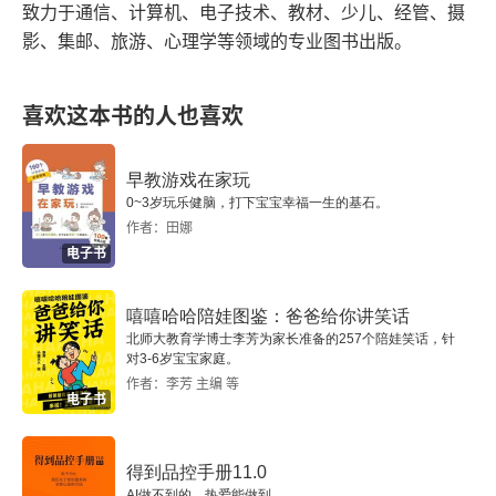
致力于通信、计算机、电子技术、教材、少儿、经管、摄
玩出来的学习力：给孩子的逻辑思维游戏书（认知篇
影、集邮、旅游、心理学等领域的专业图书出版。
·3~6岁理解力）
内容提要
喜欢这本书的人也喜欢
第1章 逛商场 认识符号
早教游戏在家玩
0~3岁玩乐健脑，打下宝宝幸福一生的基石。
第2章 动物园一日游 表达数量
作者：田娜
电子书
第3章 摇到外婆桥 理解童谣
嘻嘻哈哈陪娃图鉴：爸爸给你讲笑话
第4章 分糖果 大小与长短
北师大教育学博士李芳为家长准备的257个陪娃笑话，针
对3-6岁宝宝家庭。
第5章 逛超市 商品摆放
作者：李芳 主编 等
电子书
第6章 去郊游 辨识路牌
得到品控手册11.0
参考答案
AI做不到的，热爱能做到。