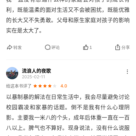
第十四章 以暴制暴
利，既能温柔的面对生活又不会被困扰，既能优雅
第十五章 与秘密正面交手
的长大又不失勇敢。父母和原生家庭对孩子的影响
第十六章 自助者天助
实在是太大了。
第十七章 懦弱是原罪
转发
评论
1
分享
第十八章 虐童者该死
流浪人的夜歌
第十九章 这是一场生存之战
2025-02-11
给这本书评了
4.0
第二十章 对不起，我没能救出那个小孩
以暴制暴的解法在日常生活中，我会尽量避免讨论
尾声
校园霸凌和家暴的话题。倒不是我有什么心理阴
影。主要我一米八的个头，成年后体重一直在一百
八以上。脾气也不算好。现身说法，没有什么说服