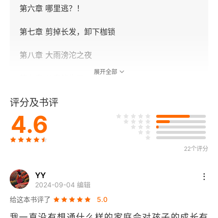
第六章 哪里逃？！
第七章 剪掉长发，卸下枷锁
第八章 大雨滂沱之夜
展开全部
第九章 父亲消失了
评分及书评
下部
4.6
第十章 离开，远远地离开
第十一章 搏击馆里的保洁员
22个评分
第十二章 妇女儿童救助中心
YY
2024-09-04 编辑
第十三章 一拳KO跟踪骚扰狂
给这本书评了
5.0
我一直没有想通什么样的家庭会对孩子的成长有