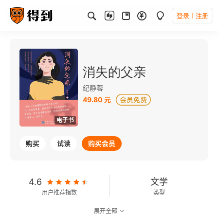
登录
注册
消失的父亲
纪静蓉
49.80 元
电子书
购买
试读
购买会员
4.6
文学
用户推荐指数
类型
展开全部
8.2
可以朗读