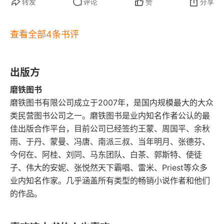
道理。家暴可能有一次，就有无数次。2024 年 2
转发
评论
赞
分享
 月 11 日于福建泉州 2025 年读的第 19 本书
查看全部4条书评
出版方
磨铁图书
磨铁图书有限公司成立于2007年，是国内规模最大的大众
类民营图书公司之一。磨铁图书是业内知名作者公认的最
佳出版合作平台，目前公司已经签约王蒙、周国平、余秋
雨、于丹、蒙曼、冯唐、南派三叔、当年明月、张德芬、
今何在、阿桂、刘同、马东团队、白茶、郭斯特、使徒
子、伟大的安妮、张悦然天下霸唱、雷米、Priest等众多
业内知名作家。几乎涵盖所有类型的畅销小说作者和他们
的作品。