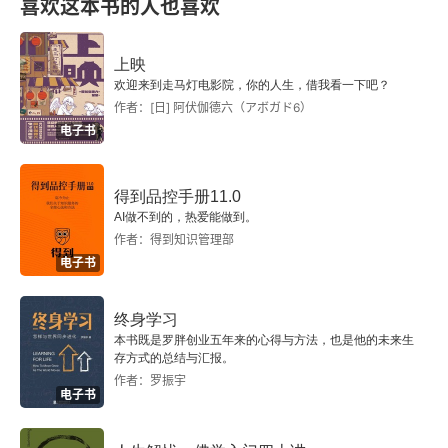
喜欢这本书的人也喜欢
上映
欢迎来到走马灯电影院，你的人生，借我看一下吧？
作者：[日] 阿伏伽德六（アボガド6）
电子书
得到品控手册11.0
AI做不到的，热爱能做到。
作者：得到知识管理部
电子书
终身学习
本书既是罗胖创业五年来的心得与方法，也是他的未来生
存方式的总结与汇报。
作者：罗振宇
电子书