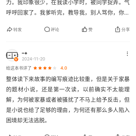
力。我印象很少，在我读小学时，被同学捉弄。气
呼呼回家了。我爹听完，教导我，别人骂你，你就
骂他。别人打你，你就打他。我少年时，判断不了
转发
评论
赞
分享
这样对还不对。但一直按这个原则来对付潜在的危
险。效果挺好。但我也怀疑他是否有普适性，毕竟
–+
我从小块头大。我也在观察着身边的世界，我也有
2024-11-20
一位小学同学，身材瘦小，也没有专门练过散打，
给这本书评了
4.0
可以说，就硬件而言，实在不值一提。但是他有一
整体读下来故事的编写痕迹比较重，但是关于家暴
点倔强。别人打他，他就一定还手，打的赢打，打
的题材小说，还是第一次读，以前确实不太能理
不赢也打，被打到在地摁着揍，也不服软。久而久
解，为何被家暴或者被骚扰了不马上给予反击，但
之，也就没有人再欺负他了。家暴这个话题，没经
是小说也给了足够的理由，为何还有那么多人陷入
验，也就没有发言权。但我始终认为，以德报怨可
困境却无法逃脱。
能是比较高阶的情操，但不见得是做人做事的基本