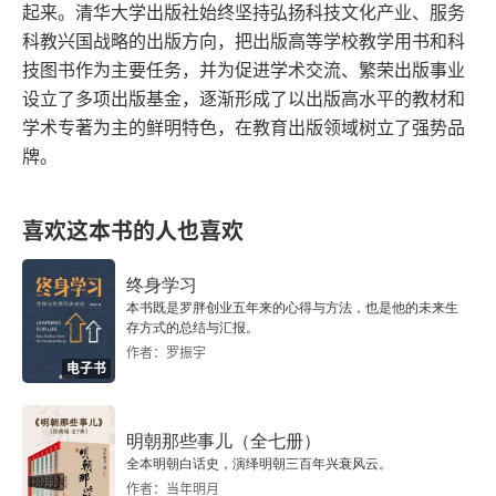
起来。清华大学出版社始终坚持弘扬科技文化产业、服务
科教兴国战略的出版方向，把出版高等学校教学用书和科
3.5 本章小结
技图书作为主要任务，并为促进学术交流、繁荣出版事业
设立了多项出版基金，逐渐形成了以出版高水平的教材和
第4章 线性回归及应用
学术专著为主的鲜明特色，在教育出版领域树立了强势品
牌。
4.1 线性回归算法理论
4.2 回归算法的评价指标
喜欢这本书的人也喜欢
4.3 梯度下降算法
终身学习
本书既是罗胖创业五年来的心得与方法，也是他的未来生
4.4 过拟合
存方式的总结与汇报。
作者：罗振宇
4.5 线性回归实战
电子书
4.6 本章小结
明朝那些事儿（全七册）
全本明朝白话史，演绎明朝三百年兴衰风云。
第5章 分类算法及应用
作者：当年明月