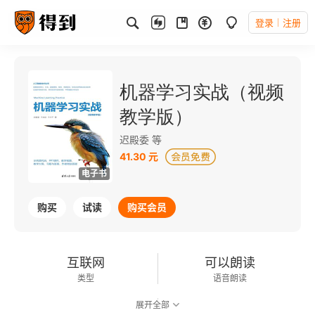
登录
注册
机器学习实战（视频
教学版）
迟殿委 等
41.30 元
电子书
购买
试读
购买会员
互联网
可以朗读
类型
语音朗读
展开全部
154千字
2024-03-01