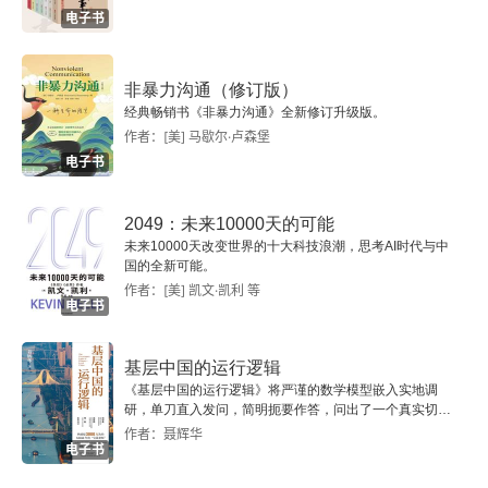
电子书
5.1 逻辑回归理论与应用
5.2 SVM理论及应用
非暴力沟通（修订版）
经典畅销书《非暴力沟通》全新修订升级版。
5.3 朴素贝叶斯分类及应用
作者：[美] 马歇尔·卢森堡
电子书
5.4 决策树分类及应用
2049：未来10000天的可能
5.5 随机森林算法实战
未来10000天改变世界的十大科技浪潮，思考AI时代与中
国的全新可能。
作者：[美] 凯文·凯利 等
5.6 本章小结
电子书
第6章 数据降维及应用
基层中国的运行逻辑
《基层中国的运行逻辑》将严谨的数学模型嵌入实地调
6.1 数据降维概述
研，单刀直入发问，简明扼要作答，问出了一个真实切近
的基层中国。
作者：聂辉华
电子书
6.2 PCA算法