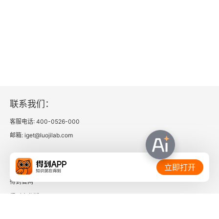
8.1 关联规则挖掘算法理论
8.2 关联规则挖掘算法实战
8.3 本章小结
第9章 协同过滤算法及应用
9.1 协同过滤算法理论
联系我们：
9.2 协同过滤算法电影推荐实战
客服电话: 400-0526-000
邮箱: iget@luojilab.com
9.3 本章小结
相关链接：
第10章 新闻内容分类实战
立即打开
得到官网
10.1 数据准备
得到企业版
时间的朋友
10.2 分词与清洗工作