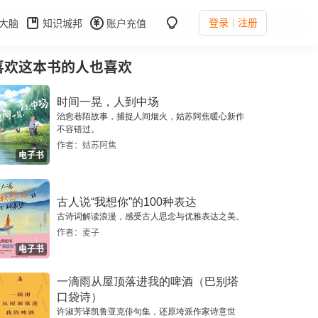
登录
注册
大脑
知识城邦
账户充值
喜欢这本书的人也喜欢
时间一晃，人到中场
治愈巷陌故事，捕捉人间烟火，姑苏阿焦暖心新作
不容错过。
作者：姑苏阿焦
电子书
古人说“我想你”的100种表达
古诗词解读浪漫，感受古人思念与优雅表达之美。
作者：麦子
电子书
一滴雨从屋顶落进我的啤酒（巴别塔
口袋诗）
许淑芳译凯鲁亚克俳句集，还原垮派作家诗意世