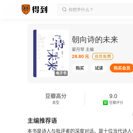
朝向诗的未来
翟月琴 主编
28.80 元
购买
试读
购买会员
电子书
豆瓣高分
9.0
类型
豆瓣评分
2021-03-01
主编推荐语
发行日期
本书是诗人与批评者的深度对话，是十位当代诗人