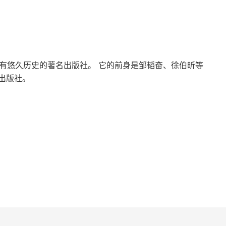
一家有悠久历史的著名出版社。 它的前身是邹韬奋、徐伯昕等
出版社。