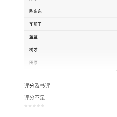
陈东东
车前子
蓝蓝
树才
田原
朱朱
评分及书评
周瓒
评分不足
附录奚密现代汉诗：作为新的美学典范