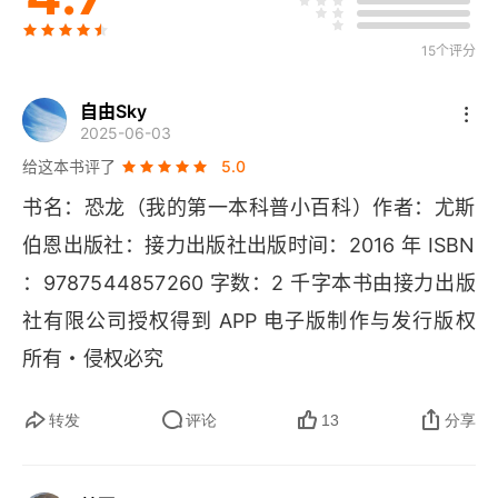
恐龙的灭绝
15个评分
骨和化石
自由Sky
今天的恐龙
2025-06-03
给这本书评了
5.0
恐龙的进化
书名：恐龙（我的第一本科普小百科）作者：尤斯
伯恩出版社：接力出版社出版时间：2016 年 
ISBN
：9787544857260 字数：2 千字本书由接力出版
社有限公司授权得到 
APP 
电子版制作与发行版权
所有・侵权必究
转发
评论
13
分享