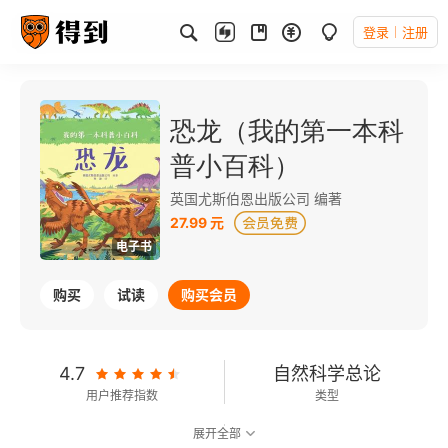
登录
注册
恐龙（我的第一本科
普小百科）
英国尤斯伯恩出版公司 编著
27.99 元
电子书
购买
试读
购买会员
4.7
自然科学总论
用户推荐指数
类型
展开全部
可以朗读
2千字