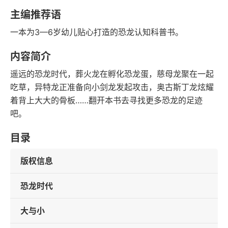
语音朗读
字数
主编推荐语
2016-01-01
一本为3—6岁幼儿贴心打造的恐龙认知科普书。
发行日期
内容简介
遥远的恐龙时代，葬火龙在孵化恐龙蛋，慈母龙聚在一起
吃草，异特龙正准备向小剑龙发起攻击，奥古斯丁龙炫耀
着背上大大的骨板……翻开本书去寻找更多恐龙的足迹
吧。
目录
版权信息
恐龙时代
大与小