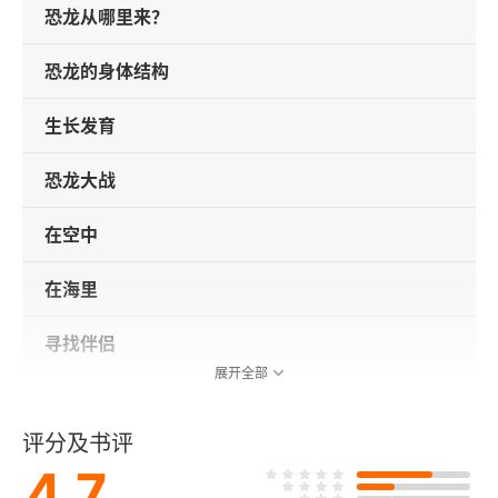
恐龙从哪里来？
恐龙的身体结构
生长发育
恐龙大战
在空中
在海里
寻找伴侣
展开全部
热带与寒带
评分及书评
恐龙之王
4.7