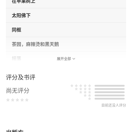
在苹果树上
太阳佛下
同框
茶园，麻辣烫和黑天鹅
摇落
展开全部
春焰与白狐（短篇小说）
评分及书评
记忆与执念（创作谈）
尚无评分
我们站在爱国的中国青年一边
目前还没人评分
稻城记
小城好人