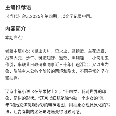
字数
发行日期
主编推荐语
《当代》杂志2025年第四期，以文学记录中国。
内容简介
本期亮点：
老藤中篇小说《昆虫志》，萤火虫、蓝蜻蜓、兰花螳螂、
战神大兜、沙牛、斑透翅蝉、蜜蚁、黑蝴蝶——小说用虫
作引，串联昔日政研室同事近三十年仕途浮沉；又以虫为
象，隐喻主人公各个阶段的困境和隐衷、不同寻常的坚守
和抉择。
辽京中篇小说《在苹果树上》，“十四岁，我对世界的印
象，是树的形状。”辽京以细腻笔触勾勒一个少女的“流
年”和她充满斑斓异彩的精神地图，用抽象心理具象化的写
法，让青春期的迷茫与隐痛变得可触可感。