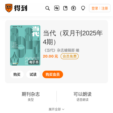
登录
注册
当代（双月刊2025年
4期）
《当代》杂志编辑部 编
20.00 元
电子书
购买
试读
购买会员
期刊杂志
可以朗读
类型
语音朗读
展开全部
373千字
2025-07-01