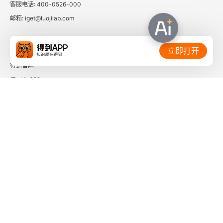
3. 为什么要跟这个人过一辈子
客服电话: 400-0526-000
邮箱: iget@luojilab.com
4. 考虑周全
相关链接：
5. 爱和被爱
立即打开
得到官网
6. 心理层面的婚前协议
得到企业版
时间的朋友
7. 婚前指导
8. 筹备婚礼
了解更多：
二、婚礼
1. 硬件
2. 音乐响起，婚礼开始
下载「得到App」
关注微信公众号
3. 宣誓