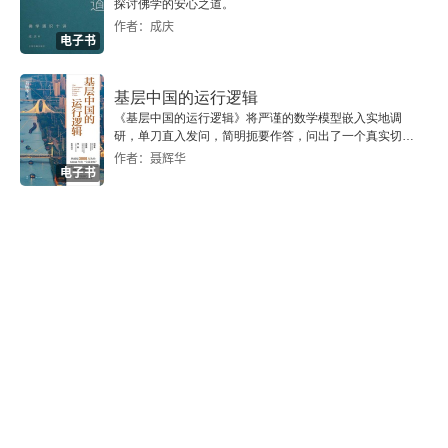
探讨佛学的安心之道。
作者：成庆
五、约会时可以谈论的话题
电子书
六、如何选择合适的约会穿搭
基层中国的运行逻辑
《基层中国的运行逻辑》将严谨的数学模型嵌入实地调
七、遇到糟糕的约会对象怎么办
研，单刀直入发问，简明扼要作答，问出了一个真实切近
的基层中国。
作者：聂辉华
电子书
八、初次接吻的美妙
九、当喜欢一个人时，热情有错吗
十、导致长期单身的两个原因
十一、为何频繁约会，却依然找不到合适的人
十二、不要轻率地进入一段亲密关系
十三、享受约会的乐趣