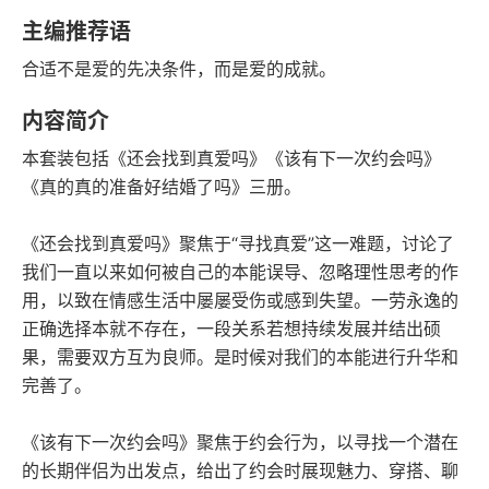
语音朗读
字数
主编推荐语
2024-12-01
合适不是爱的先决条件，而是爱的成就。
发行日期
内容简介
本套装包括《还会找到真爱吗》《该有下一次约会吗》
《真的真的准备好结婚了吗》三册。
《还会找到真爱吗》聚焦于“寻找真爱”这一难题，讨论了
我们一直以来如何被自己的本能误导、忽略理性思考的作
用，以致在情感生活中屡屡受伤或感到失望。一劳永逸的
正确选择本就不存在，一段关系若想持续发展并结出硕
果，需要双方互为良师。是时候对我们的本能进行升华和
完善了。
《该有下一次约会吗》聚焦于约会行为，以寻找一个潜在
的长期伴侣为出发点，给出了约会时展现魅力、穿搭、聊