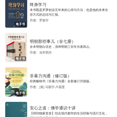
6. 缺乏耐心
终身学习
本书既是罗胖创业五年来的心得与方法，也是他的未来生
结语 面对现实
存方式的总结与汇报。
作者：罗振宇
电子书
1. 困难与想象力
2. 足够好与明显坏
明朝那些事儿（全七册）
全本明朝白话史，演绎明朝三百年兴衰风云。
该有下一次约会吗
作者：当年明月
电子书
版权信息
一、过去，人们如何约会
非暴力沟通（修订版）
经典畅销书《非暴力沟通》全新修订升级版。
作者：[美] 马歇尔·卢森堡
二、正确的约会心态
电子书
三、勇敢与心仪之人搭讪
安心之道：佛学通识十讲
四、提升魅力的小技巧
【得到独家首发】结合现代都市的生活经验与流行文化，