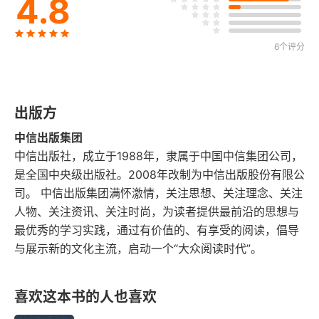
4.8
1. 提升完善的本能
2. 精进认可的本能
6个评分
3. 超越熟悉的本能
出版方
四、寻爱路上的绊脚石
中信出版集团
1. 双向奔赴的挑战
中信出版社，成立于1988年，隶属于中国中信集团公司，
是全国中央级出版社。2008年改制为中信出版股份有限公
2. 恐惧幸福
司。 中信出版集团满怀激情，关注思想、关注理念、关注
人物、关注资讯、关注时尚，为读者提供最前沿的思想与
3. 固恋
最优秀的学习实践，通过有价值的、有享受的阅读，倡导
与展示新的文化主流，启动一个“大众阅读时代”。
4. 分手无能症
5. 羞于引诱
喜欢这本书的人也喜欢