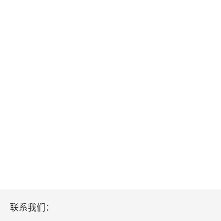
真的真的准备好结婚了吗
版权信息
引言
1. 维持一段婚姻的意义何在
2. 举办婚礼的意义何在
3. 婚礼仪式
一、结婚之前
1. 承认自己的不足
2. 没有十全十美的伴侣
联系我们：