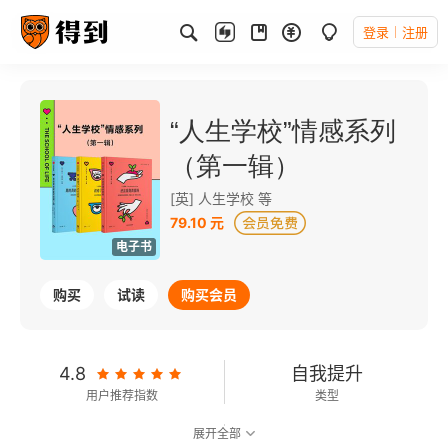
登录
注册
“人生学校”情感系列
（第一辑）
[英] 人生学校 等
79.10 元
电子书
购买
试读
购买会员
4.8
自我提升
用户推荐指数
类型
展开全部
可以朗读
70千字