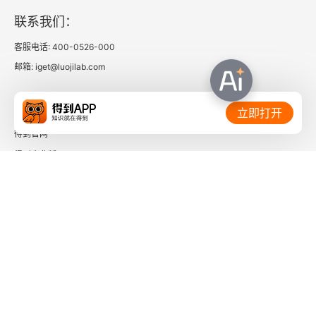
联系我们：
3.2.3 特征选择
客服电话: 400-0526-000
3.2.4 学习算法
邮箱: iget@luojilab.com
3.2.5 对新数据分类
相关链接：
立即打开
3.2.6 评估与预测误差度量
得到官网
得到企业版
3.2.7 混淆矩阵
时间的朋友
3.2.8 选择分类算法
了解更多：
3.3 回归
3.3.1 加载数据
3.3.2 分析属性