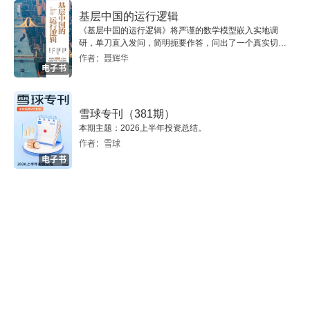
2.1 Java环境
基层中国的运行逻辑
《基层中国的运行逻辑》将严谨的数学模型嵌入实地调
研，单刀直入发问，简明扼要作答，问出了一个真实切近
2.2 机器学习库
的基层中国。
作者：聂辉华
电子书
2.2.1 Weka
雪球专刊（381期）
2.2.2 Java机器学习
本期主题：2026上半年投资总结。
作者：雪球
2.2.3 Apache Mahout
电子书
2.2.4 Apache Spark
2.2.5 Deeplearning4j
2.2.6 MALLET
2.2.7 比较各个库