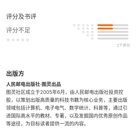
1.3.1 发现或观察数据
评分及书评
1.3.2 生成数据
评分不足
1.3.3 采样陷阱
1.4 数据预处理
2个评分
1.4.1 数据清洗
出版方
1.4.2 填充缺失值
人民邮电出版社·图灵出品
1.4.3 剔除异常值
图灵社区成立于2005年6月，由人民邮电出版社投资控
股，以策划出版高质量的科技书籍为核心业务，主要出版
1.4.4 数据转换
领域包括计算机、电子电气、数学统计、科普等，通过引
进国际高水平的教材、专著，以及发掘国内优秀原创作品
1.4.5 数据归约
等途径，为目标读者提供一流的内容。
1.5 无监督学习