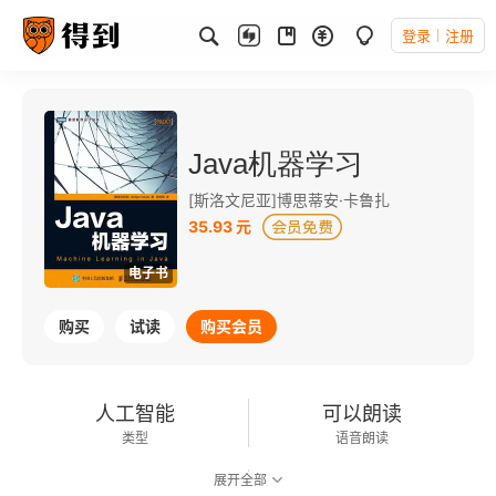
登录
注册
Java机器学习
[斯洛文尼亚]博思蒂安·卡鲁扎
35.93 元
电子书
购买
试读
购买会员
人工智能
可以朗读
类型
语音朗读
展开全部
147千字
2017-09-01