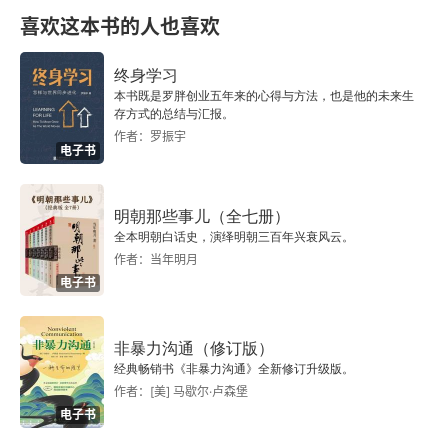
喜欢这本书的人也喜欢
1.5.1 查找相似项目
终身学习
1.5.2 聚类
本书既是罗胖创业五年来的心得与方法，也是他的未来生
存方式的总结与汇报。
1.6 监督学习
作者：罗振宇
电子书
1.6.1 分类
明朝那些事儿（全七册）
1.6.2 回归
全本明朝白话史，演绎明朝三百年兴衰风云。
作者：当年明月
1.7 泛化与评估
电子书
欠拟合与过拟合
非暴力沟通（修订版）
经典畅销书《非暴力沟通》全新修订升级版。
1.8 小结
作者：[美] 马歇尔·卢森堡
电子书
第2章 面向机器学习的Java库与平台