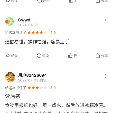
竹笋
转发
评论
2
分享
内田式烹饪法6 手心的温柔，蔬菜定不会辜负。
Gwwd
西芹
2024-04-27
给这本书评了
4.0
土当归
通俗易懂，操作性强，容易上手
内田式烹饪法7 应季菜泥
转发
评论
赞
分享
山菜
豆瓣菜
用户82426694
2022-07-03 编辑
内田式烹饪法8 不嫌苦不嫌累
给这本书评了
3.0
读后感
生菜
食物用报纸包好，喷一点水，然后放进冰箱冷藏。
芦笋