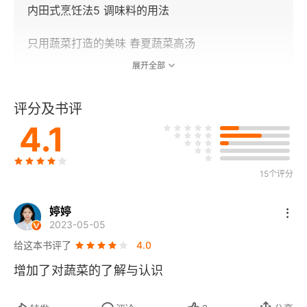
内田式烹饪法5 调味料的用法
只用蔬菜打造的美味 春夏蔬菜高汤
展开全部
春天的应季蔬菜
评分及书评
油菜花
4.1
蔬菜的世界 菜花
鸭儿芹
15个评分
蔬菜的世界 番茄的人气
婷婷
2023-05-05
番茄
给这本书评了
4.0
增加了对蔬菜的了解与认识
水芹