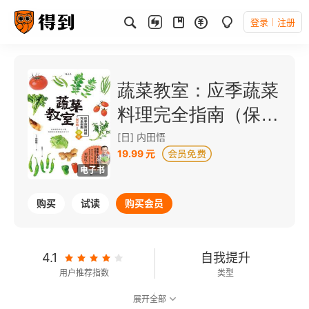
登录
注册
蔬菜教室：应季蔬菜
料理完全指南（保存
版·春夏）
[日] 内田悟
19.99 元
电子书
购买
试读
购买会员
4.1
自我提升
用户推荐指数
类型
展开全部
8.5
可以朗读