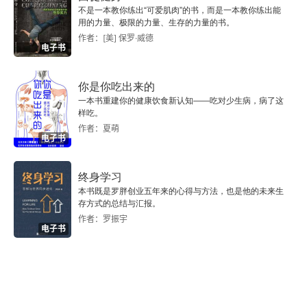
内田式烹饪法11 大蒜+生姜
不是一本教你练出“可爱肌肉”的书，而是一本教你练出能
用的力量、极限的力量、生存的力量的书。
毛豆
作者：[美] 保罗·威德
电子书
内田式烹饪法12 接收蔬菜发出的信号
你是你吃出来的
茄子
一本书重建你的健康饮食新认知——吃对少生病，病了这
样吃。
作者：夏萌
蔬菜的世界 茄子家族
电子书
冬瓜与越瓜
终身学习
本书既是罗胖创业五年来的心得与方法，也是他的未来生
玉米
存方式的总结与汇报。
作者：罗振宇
电子书
内田式烹饪法13 油浸夏季蔬菜
大蒜
蔬菜的记忆