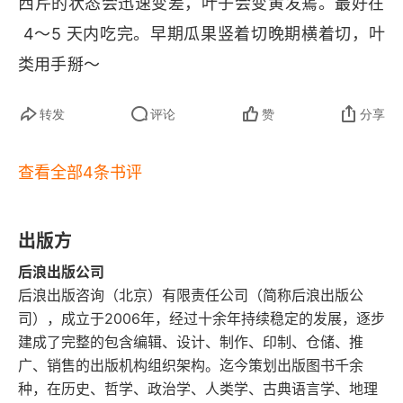
西芹的状态会迅速变差，叶子会变黄发蔫。最好在
蔬果店老板第30年的日有所思 “应季”与“挑选”
 4～5 天内吃完。早期瓜果竖着切晚期横着切，叶
类用手掰～
蚕豆
内田式烹饪法9 巧用葛粉
转发
评论
赞
分享
蜂斗菜
查看全部4条书评
春季菜谱 让搭配默契的蔬菜们相会在盘中
出版方
春夏豆豆日历
后浪出版公司
应季果酱，用双手打造奢侈的幸福
后浪出版咨询（北京）有限责任公司（简称后浪出版公
司），成立于2006年，经过十余年持续稳定的发展，逐步
香味蔬菜知多少
建成了完整的包含编辑、设计、制作、印制、仓储、推
广、销售的出版机构组织架构。迄今策划出版图书千余
我常用的调料
种，在历史、哲学、政治学、人类学、古典语言学、地理