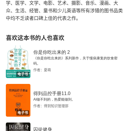
学、医学、文学、电影、艺术、摄影、音乐、漫画、大
夏天的应季蔬菜
众、生活、经管、童书和少儿英语等所有涉猎的图书品类
中均不乏读者口碑上佳的代表之作。
青椒
蔬菜的世界 青椒的亲戚们
喜欢这本书的人也喜欢
生姜
你是你吃出来的 2
《你是你吃出来的》系列新作，关于慢病康复的饮食密
四季豆
码。
作者：夏萌
电子书
内田式烹饪法10 夏季汤品
黄瓜
得到品控手册11.0
AI做不到的，热爱能做到。
西葫芦
作者：得到知识管理部
电子书
秋葵
囚徒健身