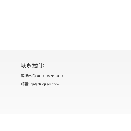
个人认识论的影响
本章小结
03 人类的元智能，提升学习成果与认知表现
认知与智能不能混为一谈
联系我们：
元认知
客服电话: 400-0526-000
元情绪
邮箱: iget@luojilab.com
元情境意识
自我效能感
本章小结