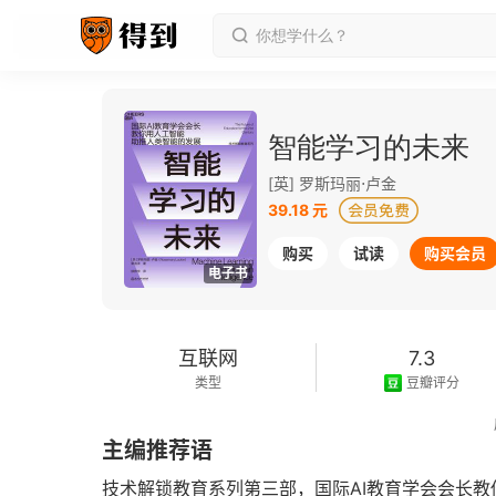
智能学习的未来
[英] 罗斯玛丽⋅卢金
39.18 元
购买
试读
购买会员
电子书
互联网
7.3
类型
豆瓣评分
2020-06-01
主编推荐语
发行日期
技术解锁教育系列第三部，国际AI教育学会会长