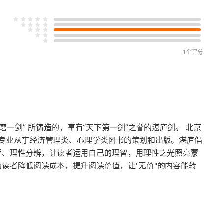
1个评分
磨一剑” 所铸造的，享有“天下第一剑”之誉的湛庐剑。 北京
专业从事经济管理类、心理学类图书的策划和出版。湛庐倡
思考、理性分辨，让读者运用自己的理智，用理性之光照亮蒙
助读者降低阅读成本，提升阅读价值，让"无价"的内容能转