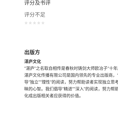
评分及书评
智商只代表智能的很小部分
评分不足
智能取决于本能
运气对人类智能十分重要
证据是智能的关键特征
出版方
本章小结
湛庐文化
02 人类的元认识，掌握有效学习的实质
“湛庐”之名取自相传是春秋时铸剑大师欧冶子“十年
湛庐文化传播有限公司是国内领先的专业出版商，
什么是知识
导“独立”“理性”的阅读，努力帮助读者实现独立
昧的心智。我们倡导“精进”“深入”的阅读，努力帮
知识和信念要分开
化成出版相关者应获得的价值。
知识能为我们做些什么
知识从哪里来