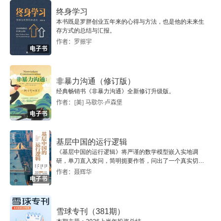
终身学习
一 西汉长安的宫城
本书既是罗胖创业五年来的心得与方法，也是他的未来生
存方式的总结与汇报。
作者：罗振宇
二 海昏侯墓园
电子书
三 西汉帝王的陵园
非暴力沟通（修订版）
四 回看长安城的平面布局形态
经典畅销书《非暴力沟通》全新修订升级版。
作者：[美] 马歇尔·卢森堡
电子书
五 长安城诸门名称
六 重论长安城的北郭
基层中国的运行逻辑
《基层中国的运行逻辑》将严谨的数学模型嵌入实地调
研，单刀直入发问，简明扼要作答，问出了一个真实切近
由刘充国印的发现再谈海昏侯墓园布局的方位观念
的基层中国。
作者：聂辉华
电子书
一 海昏侯墓园与祔葬者的身份
二 张安世墓园与刘贺墓园
雪球专刊（381期）