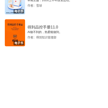
本期主题：2026上半年投资总结。
作者：雪球
海昏侯刘贺的墓室里为什么会有《齐论·知道》以及
电子书
这一《齐论》写本的文献学价值
所谓“马蹄金”的名称与战国秦汉间金币形制的演变
得到品控手册11.0
AI做不到的，热爱能做到。
一 正确的名称“褭蹏金”以及这一称谓所体现的历史
作者：得到知识管理部
意义
电子书
二 西汉灭亡后所见麟趾金和褭蹏金
三 战国秦汉间圆形金币的类型划分
四 西汉金饼的历史渊源
五 圆形金饼的辅币和变形
六 前人对麟趾金和褭蹏金的认识与海昏侯墓室新发
现的历史研究价值