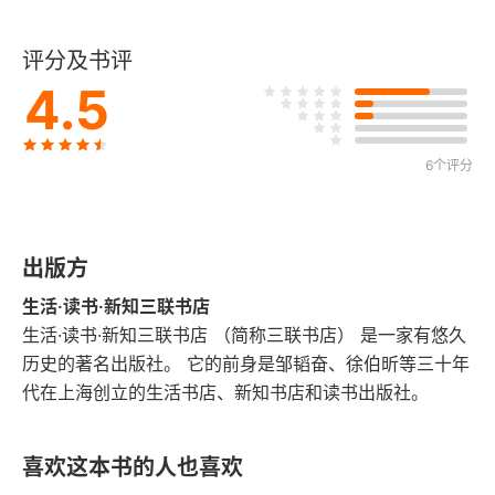
刘贺是哪一天受封为海昏侯的？
评分及书评
海昏侯刘贺得的是什么病？
4.5
羹颉侯、东昏家与海昏侯爵号
6个评分
一 羹颉侯与海昏侯
二 东昏家与海昏侯
出版方
彭蠡泽畔的落日斜晖——海昏县名释义
生活·读书·新知三联书店
一 为什么要谈这一问题
生活·读书·新知三联书店 （简称三联书店） 是一家有悠久
历史的著名出版社。 它的前身是邹韬奋、徐伯昕等三十年
二 “海昏”其地与相关地域的方位关系
代在上海创立的生活书店、新知书店和读书出版社。
三 “昏”与西南方位
喜欢这本书的人也喜欢
海昏侯墓园与西汉长安城平面布局形态