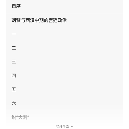
自序
刘贺与西汉中期的宫廷政治
一
二
三
四
五
六
说“大刘”
展开全部