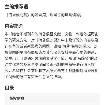
豆瓣评分
语音朗读
主编推荐语
98千字
2019-06-01
《海昏侯刘贺》的姊妹篇，也是它的进阶读物。
字数
发行日期
内容简介
本书结合不断刊布的海昏侯墓文献、文物，作者依据历史
学的研究方法，对《海昏侯刘贺》中未及详论的内容以及
存在争议或者新思考的问题，诸如“海昏”名称的涵义、刘
贺墓园的平面布局形态及其与汉长安城平面布局的关系、
墓室出土《论语》残简的文献学价值、所谓“马蹄金”的政
治文化意义及其与秦汉间金币形制的关系等进行深入探
究，希望在社会文化和学术研究两方面都能够对海昏侯相
关问题的研究有实质性意义的推动。
目录
版权信息