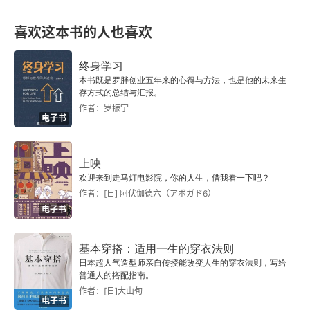
喜欢这本书的人也喜欢
终身学习
本书既是罗胖创业五年来的心得与方法，也是他的未来生
存方式的总结与汇报。
作者：罗振宇
电子书
上映
欢迎来到走马灯电影院，你的人生，借我看一下吧？
作者：[日] 阿伏伽德六（アボガド6）
电子书
基本穿搭：适用一生的穿衣法则
日本超人气造型师亲自传授能改变人生的穿衣法则，写给
普通人的搭配指南。
作者：[日]大山旬
电子书