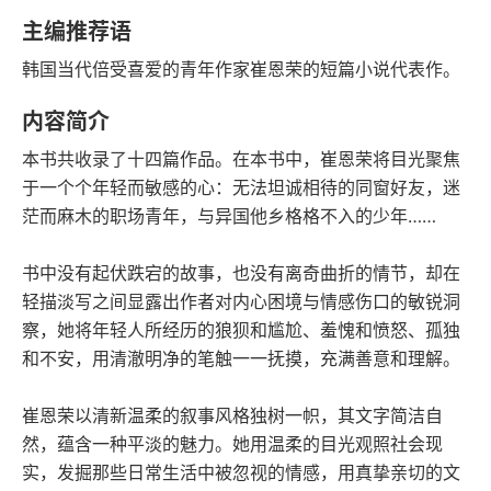
豆瓣评分
语音朗读
主编推荐语
56千字
2023-07-01
韩国当代倍受喜爱的青年作家崔恩荣的短篇小说代表作。
字数
发行日期
内容简介
本书共收录了十四篇作品。在本书中，崔恩荣将目光聚焦
于一个个年轻而敏感的心：无法坦诚相待的同窗好友，迷
茫而麻木的职场青年，与异国他乡格格不入的少年……
书中没有起伏跌宕的故事，也没有离奇曲折的情节，却在
轻描淡写之间显露出作者对内心困境与情感伤口的敏锐洞
察，她将年轻人所经历的狼狈和尴尬、羞愧和愤怒、孤独
和不安，用清澈明净的笔触一一抚摸，充满善意和理解。
崔恩荣以清新温柔的叙事风格独树一帜，其文字简洁自
然，蕴含一种平淡的魅力。她用温柔的目光观照社会现
实，发掘那些日常生活中被忽视的情感，用真挚亲切的文