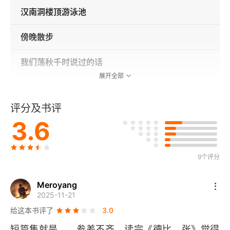
汉南洞楼顶游泳池
傍晚散步
我们荡秋千时说过的话
展开全部
文东
评分及书评
好日子
3.6
手写信件
9个评分
临时收养日记
Meroyang
你好，咕咕
2025-11-21
给这本书评了
3.0
无薪休假
短篇集就是…… 参差不齐，读完《德比。张》觉得