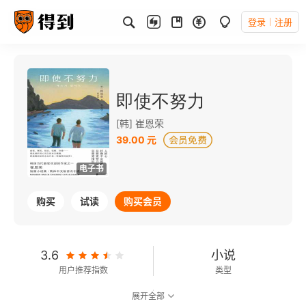
登录
注册
即使不努力
[韩] 崔恩荣
39.00 元
电子书
购买
试读
购买会员
3.6
小说
用户推荐指数
类型
展开全部
7.5
可以朗读