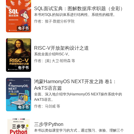
4.2 添加音频的操作方法
SQL面试宝典：图解数据库求职题（全彩）
本书对SQL的知识体系进行结构性、系统性的梳理。
4.3 处理音频的常用技巧
作者：猴子·数据分析学院
电子书
第5章 剪映移动版的文字功能
5.1 添加与调整文字
RISC-V开放架构设计之道
系统全面介绍RISC-V。
作者：[美] 大卫·帕特森 等
5.2 给文字添加特效
电子书
5.3 自动识别字幕
鸿蒙HarmonyOS NEXT开发之路 卷1：
ArkTS语言篇
第6章 初步认识剪映专业版
全面、深入地介绍华为HarmonyOS NEXT操作系统中的
ArkTS语言。
6.1 认识操作界面
作者：马剑威 等
电子书
6.2 新建项目与导入素材
三步学Python
本书以类似课堂学习的方式，通过预习、体验、理解三个