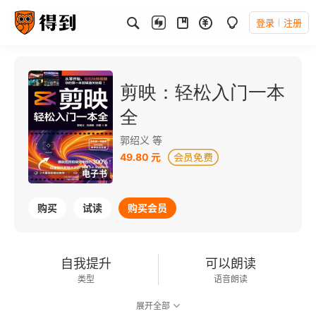
登录
注册
剪映：轻松入门一本
全
郭绍义 等
49.80 元
电子书
购买
试读
购买会员
自我提升
可以朗读
类型
语音朗读
展开全部
46千字
2025-07-01