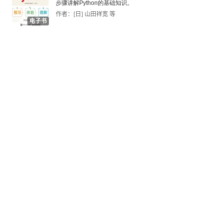
6.3 新建草稿
步骤讲解Python的基础知识。
作者：[日] 山田祥宽 等
电子书
6.4 打开多个草稿
6.5 素材的筛选和整理
第7章 剪映专业版的基础剪辑功能
7.1 进行视频素材的粗剪
7.2 调整视频素材的时长
7.3 调整视频素材的位置
7.4 视频素材的倒放处理
7.5 调整视频播放的速度
7.6 替换合适的视频素材