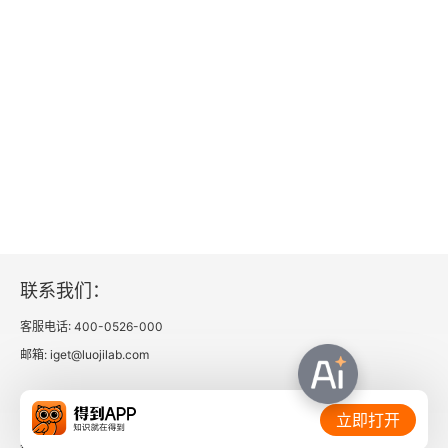
7.7 调整视频的画幅比例
7.8 视频的导出与保存
第8章 剪映专业版的滤镜、调色与转场功能
8.1 给视频添加滤镜
8.2 对视频进行调色
8.3 给视频添加转场效果
联系我们：
第9章 剪映专业版的音频功能
客服电话: 400-0526-000
邮箱: iget@luojilab.com
9.1 添加音频的操作方法
相关链接：
立即打开
9.2 处理音频的常用技巧