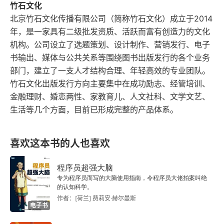
竹石文化
2.7 调整视频的画幅比例
北京竹石文化传播有限公司（简称竹石文化）成立于2014
年，是一家具有二级批发资质、活跃而富有创造力的文化
2.8 视频的导出与保存
机构。公司设立了选题策划、设计制作、营销发行、电子
书输出、媒体与公共关系等围绕图书出版发行的各个业务
第3章 剪映移动版的滤镜和调色功能
部门，建立了一支人才结构合理、年轻高效的专业团队。
竹石文化出版发行方向主要集中在成功励志、经管培训、
3.1 滤镜对画面产生的作用
金融理财、婚恋两性、家教育儿、人文社科、文学文艺、
生活等几个方面，目前已形成完整的产品体系。
3.2 剪映移动版中不同滤镜的使用
3.3 调色对画面产生的作用
喜欢这本书的人也喜欢
3.4 用剪映移动版进行调色的操作
程序员超强大脑
专为程序员而写的大脑使用指南，令程序员大佬拍案叫绝
第4章 剪映移动版的音频功能
的认知科学。
作者：[荷兰] 费莉安·赫尔曼斯
电子书
4.1 音频的作用