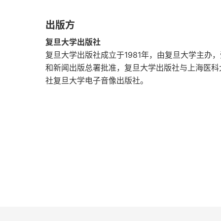
三、安全化理论与战略议题的生命周期
出版方
第二章 安全化与冷战时期的美国对华战略
复旦大学出版社
第一节 想象的敌人与真实的战争：1945～197
复旦大学出版社成立于1981年，由复旦大学主办
和新闻出版总署批准，复旦大学出版社与上海医科
一、想象的敌人
社复旦大学电子音像出版社。
二、真实的战争
三、去安全化尝试
第二节 想象的朋友：1972～1989年
一、变化的中国印象
二、美国对华战略的全面调整
三、潜伏的安全化议题