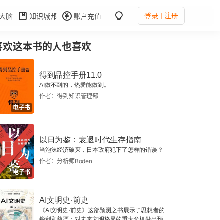
登录
注册
大脑
知识城邦
账户充值
喜欢这本书的人也喜欢
得到品控手册11.0
AI做不到的，热爱能做到。
作者：得到知识管理部
电子书
以日为鉴：衰退时代生存指南
当泡沫经济破灭，日本政府犯下了怎样的错误？
作者：分析师Boden
电子书
AI文明史·前史
《AI文明史·前史》这部预测之书展示了思想者的
锐利和尊严：对未来文明格局的重大危机做出预