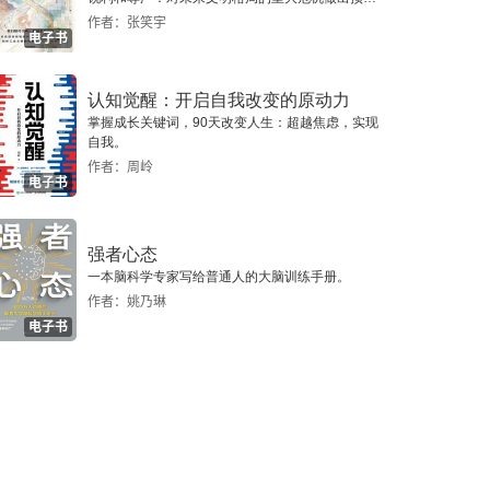
警，提示人类做出智慧的选择。
作者：张笑宇
电子书
认知觉醒：开启自我改变的原动力
掌握成长关键词，90天改变人生：超越焦虑，实现
自我。
作者：周岭
电子书
强者心态
一本脑科学专家写给普通人的大脑训练手册。
作者：姚乃琳
电子书