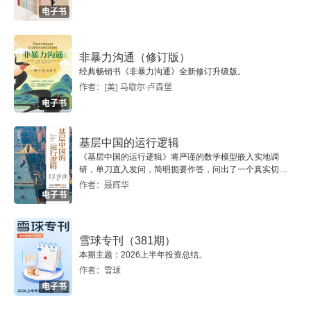
5 Web3.0新金融：“三无模式”开创全球统一大市场
电子书
区块链：从底层重构金融基础设施
非暴力沟通（修订版）
经典畅销书《非暴力沟通》全新修订升级版。
传统金融的进化
作者：[美] 马歇尔·卢森堡
电子书
DeFi：无许可、无门槛和无人驾驶的“三无金融”
基层中国的运行逻辑
DeFi的积极意义和未来方向
《基层中国的运行逻辑》将严谨的数学模型嵌入实地调
研，单刀直入发问，简明扼要作答，问出了一个真实切近
6 Web3.0新治理：不仅要特立独行，还要寻求认同
的基层中国。
作者：聂辉华
电子书
DAO的诞生及其理论渊源
雪球专刊（381期）
DAO的实践：已经开始“代码自治”的探索
本期主题：2026上半年投资总结。
作者：雪球
DAO工具：让“代码自治”变得更加强大
电子书