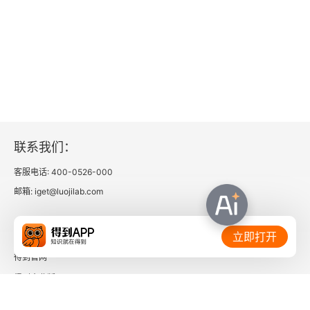
业务风险：越盖越高的“空中楼阁”和无处可逃的死亡
螺旋
数据风险：“匿名交易”和“数据标签”可以共存吗
伦理风险：代码和法律，哪个更底层
9 下注Web3.0
联系我们：
客服电话: 400-0526-000
投资机会的多层次、全方位呈现
邮箱: iget@luojilab.com
政府：在趋势和风险中寻求平衡
相关链接：
立即打开
互联网公司：延续还是嬗变
得到官网
资本：用最聪明的钱做最诚恳的表白
得到企业版
时间的朋友