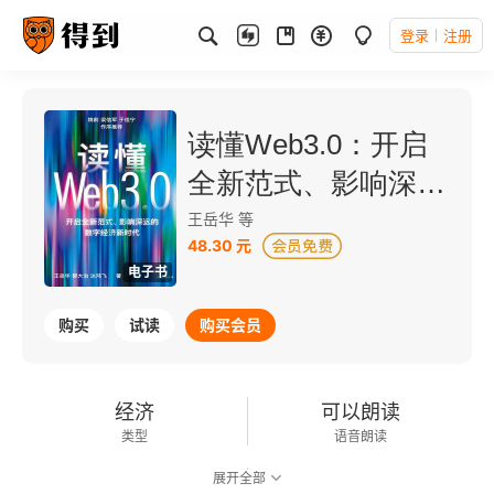
登录
注册
读懂Web3.0：开启
全新范式、影响深远
的数字经济新时代
王岳华 等
48.30 元
电子书
购买
试读
购买会员
经济
可以朗读
类型
语音朗读
展开全部
206千字
2022-11-01