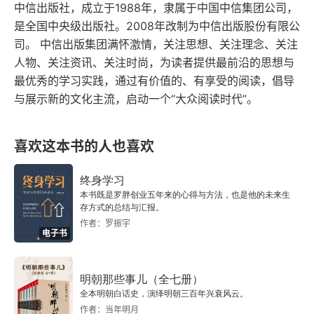
3 Web3.0新文化：数据确权制度及其价值发现
中信出版社，成立于1988年，隶属于中国中信集团公司，
是全国中央级出版社。2008年改制为中信出版股份有限公
NFT：数据确权带来的资产属性和功能属性
司。 中信出版集团满怀激情，关注思想、关注理念、关注
人物、关注资讯、关注时尚，为读者提供最前沿的思想与
资产属性：从数据确权到文化发现，再到数据价值变
最优秀的学习实践，通过有价值的、有享受的阅读，倡导
现
与展示新的文化主流，启动一个“大众阅读时代”。
功能属性：NFT无限可能的商业价值
喜欢这本书的人也喜欢
4 Web3.0新商业：创作者经济的崛起
终身学习
游戏：X to Earn的探索
本书既是罗胖创业五年来的心得与方法，也是他的未来生
存方式的总结与汇报。
作者：罗振宇
音乐：从创作确权向用户激励进发
电子书
SocialFi：社交商业模式的重构
明朝那些事儿（全七册）
基础设施：覆盖更多场景的平台和协议
全本明朝白话史，演绎明朝三百年兴衰风云。
作者：当年明月