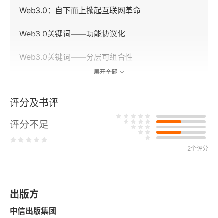
Web3.0：自下而上掀起互联网革命
Web3.0关键词——功能协议化
Web3.0关键词——分层可组合性
展开全部
Web3.0关键词——去中心化
评分及书评
从“胖应用”到“胖协议”：Web3.0建立全新经济生态
评分不足
2 Web3.0新技术：公链、身份和激励
2个评分
公链：Web3.0的计算基础设施
身份：用户迁移的必由之路
出版方
激励：从流量池向完整经济体的转变
中信出版集团