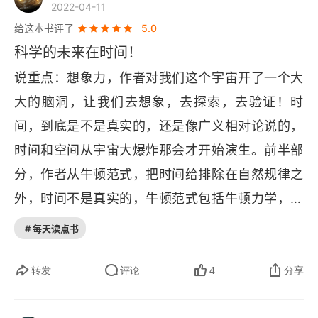
2022-04-11
00:10 一个终极宇宙论正徐徐向我们张开双臂
给这本书评了
5.0
科学的未来在时间！
00:11 从独立于时间到随时间而变
说重点：想象力，作者对我们这个宇宙开了一个大
00:12 解放量子力学
大的脑洞，让我们去想象，去探索，去验证！时
间，到底是不是真实的，还是像广义相对论说的，
00:13 相对论与量子力学之战
时间和空间从宇宙大爆炸那会才开始演生。前半部
00:14 时间于相对论中重生
分，作者从牛顿范式，把时间给排除在自然规律之
00:15 空间的演生
外，时间不是真实的，牛顿范式包括牛顿力学，相
对论，量子力学，热力学等等亚宇宙理论。下半部
00:16 为什么宇宙如此有趣：宇宙中的生死
# 每天读点书
分，从宇宙终极理论，囊括所有，提出了时间是真
00:17 时间于光与热中重生
实的，自然规律是随真实时间演化的，并与相对
转发
评论
4
分享
论，量子力学，甚至圈量子引力，弦论等前沿热门
00:18 无限的空间，还是无限的时间