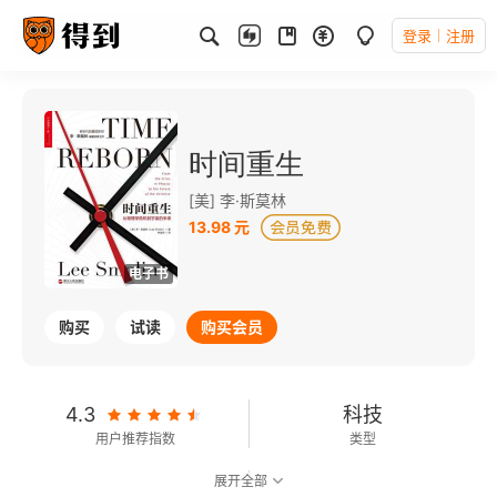
登录
注册
时间重生
[美] 李·斯莫林
13.98 元
电子书
购买
试读
购买会员
4.3
科技
用户推荐指数
类型
展开全部
8.0
可以朗读