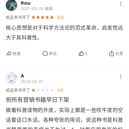
的大一统理论候选者进行辩驳，也给出来作者自己
Ihou
00:19 时间的未来
2021-05-28 编辑
的验证方法，因为科学的理论，需要可证实或证
给这本书评了
5.0
结语
伪。信息量太大，需要消化消化！
核心思想是对于科学方法论的范式革命，启发性远
参考文献
大于其科普性。
译者后记
转发
评论
1
分享
A
2024-02-01
给这本书评了
1.0
祝所有营销书籍早日下架
披着科普读物的外皮，实际上都是一些吹牛皮的空
话套话口水话，各种夸张的用词，说这种书是科普