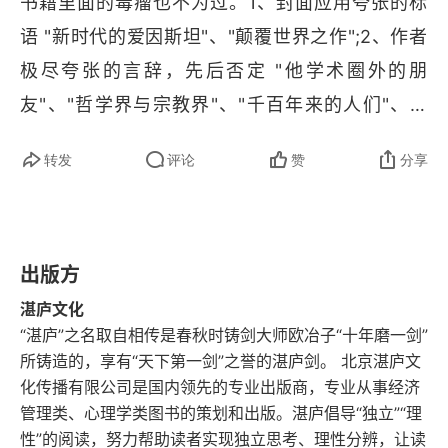
书籍里面的毒瘤也不为过。1、封面应用夸张的标
语 "新时代的爱因斯坦"、"颠覆世界之作";2、作者
极尽夸张的言辞，先后否定 "他学术圈外的朋
友"、"哲学界与宗教界"、"千百年来的人们"、以
 "古希腊最伟大的哲学家柏拉图" 和 "现代最伟大的
转发
评论
赞
分享
物理学家爱因斯坦" 为代表的 "一些断言（时间并不
真实的）杰出思想家" 来凸显自己的厉害；3、毫无
底线地推销自己的作品，毫无底线地夸大自己作品
出版方
的作用，动辄 "获得全新的意义", 动辄 "生动的凸显
人类即将面临的种种危险和机遇"
湛庐文化
“湛庐”之名取自相传是春秋时铸剑大师欧冶子“十年磨一剑”
所铸造的，享有“天下第一剑”之誉的湛庐剑。 北京湛庐文
化传播有限公司是国内领先的专业出版商，专业从事经济
管理类、心理学类图书的策划和出版。湛庐倡导“独立”“理
性”的阅读，努力帮助读者实现独立思考、理性分辨，让读