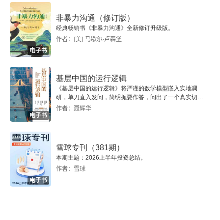
非暴力沟通（修订版）
经典畅销书《非暴力沟通》全新修订升级版。
作者：[美] 马歇尔·卢森堡
电子书
基层中国的运行逻辑
《基层中国的运行逻辑》将严谨的数学模型嵌入实地调
研，单刀直入发问，简明扼要作答，问出了一个真实切近
的基层中国。
作者：聂辉华
电子书
雪球专刊（381期）
本期主题：2026上半年投资总结。
作者：雪球
电子书