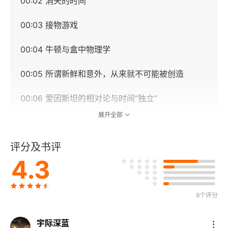
00:02 消失的时间
00:03 接物游戏
00:04 牛顿与盒中物理学
00:05 所谓新鲜和意外，从来就不可能被创造
00:06 爱因斯坦的相对论与时间“独立”
展开全部
00:07 量子宇宙学，时间的终结
评分及书评
幕间 爱因斯坦的不满
4.3
第二幕 时间之轻：时间重生
9个评分
00:08 牛顿回答不了的问题
00:09 不完美的有效理论
宇际深蓝