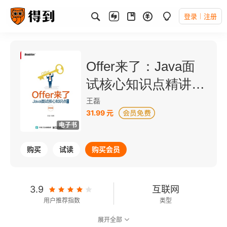
登录
注册
Offer来了：Java面
试核心知识点精讲
（原理篇）
王磊
31.99 元
电子书
购买
试读
购买会员
3.9
互联网
用户推荐指数
类型
展开全部
6.6
可以朗读