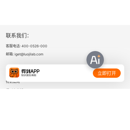
3．准备
4．解析
5．初始化
联系我们：
1.10.2 类加载器
客服电话: 400-0526-000
邮箱: iget@luojilab.com
1.10.3 双亲委派机制
相关链接：
立即打开
1.10.4 OSGI
得到官网
第2章 Java基础
得到企业版
时间的朋友
2.1 集合
了解更多：
2.1.1 List：可重复