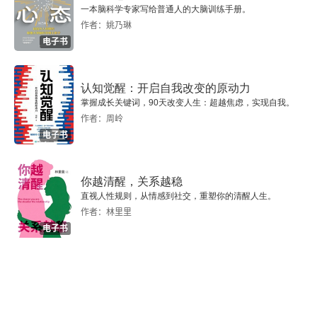
法
一本脑科学专家写给普通人的大脑训练手册。
作者：姚乃琳
1.8.6 CMS垃圾收集器
电子书
1.8.7 G1垃圾收集器
认知觉醒：开启自我改变的原动力
1.9 Java网络编程模型
掌握成长关键词，90天改变人生：超越焦虑，实现自我。
作者：周岭
1.9.1 阻塞I/O模型
电子书
1.9.2 非阻塞I/O模型
你越清醒，关系越稳
直视人性规则，从情感到社交，重塑你的清醒人生。
1.9.3 多路复用I/O模型
作者：林里里
电子书
1.9.4 信号驱动I/O模型
1.9.5 异步I/O模型
1.9.6 Java I/O