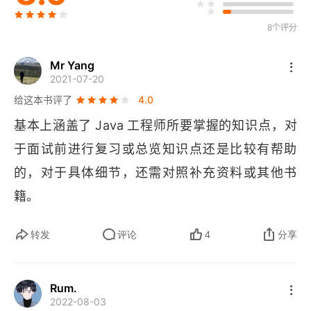
1.3.4 堆：也叫作运行时数据区，线程共享
8个评分
1.3.5 方法区：线程共享
Mr Yang
1.4 JVM的运行时内存
2021-07-20
给这本书评了
4.0
1.4.1 新生代：Eden区、ServivorTo区和
基本上涵盖了 
Java 
工程师所要掌握的知识点，对
ServivorFrom区
于面试前进行复习或总览知识点还是比较有帮助
1.4.2 老年代
的，对于具体细节，还需对照补充资料或其他书
籍。
1.4.3 永久代
1.5 垃圾回收与算法
转发
评论
4
分享
1.5.1 如何确定垃圾
Rum.
1．引用计数法
2022-08-03