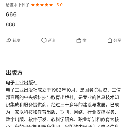
给这本书评了
5.0
2．可达性分析
666
1.5.2 Java中常用的垃圾回收算法
666
1．标记清除算法
转发
评论
赞
分享
2．复制算法
3．标记整理算法
出版方
4．分代收集算法
电子工业出版社
1.6 Java中的4种引用类型
电子工业出版社成立于1982年10月，是国务院独资、工信
部直属的中央级科技与教育出版社，是专业的信息技术知
1.7 分代收集算法和分区收集算法
识集成和服务提供商。经过三十多年的建设与发展，已成
为一家以科技和教育出版、期刊、网络、行业支撑服务、
1.7.1 分代收集算法
数字出版、软件研发、软科学研究、职业培训和教育为核
心业务的现代知识服务集团。出版物内容涵盖了电子信息