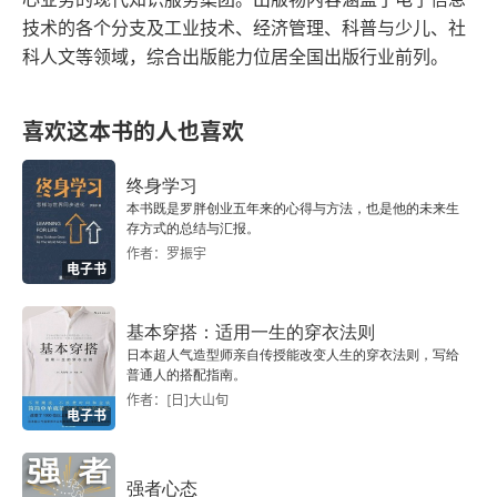
1．新生代与复制算法
技术的各个分支及工业技术、经济管理、科普与少儿、社
科人文等领域，综合出版能力位居全国出版行业前列。
2．老年代与标记整理算法
1.7.2 分区收集算法
喜欢这本书的人也喜欢
1.8 垃圾收集器
终身学习
本书既是罗胖创业五年来的心得与方法，也是他的未来生
1.8.1 Serial垃圾收集器：单线程，复制算法
存方式的总结与汇报。
作者：罗振宇
电子书
1.8.2 ParNew垃圾收集器：多线程，复制算法
1.8.3 Parallel Scavenge垃圾收集器：多线程，复制
基本穿搭：适用一生的穿衣法则
日本超人气造型师亲自传授能改变人生的穿衣法则，写给
算法
普通人的搭配指南。
作者：[日]大山旬
1.8.4 Serial Old垃圾收集器：单线程，标记整理算法
电子书
1.8.5 Parallel Old垃圾收集器：多线程，标记整理算
强者心态