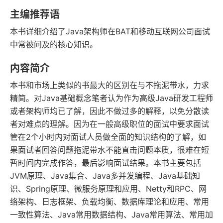
豆瓣评分
语音朗读
主编推荐语
234千字
2019-11-01
本书详细介绍了Java架构师在BAT和移动互联网公司面试
字数
发行日期
中常被问及的核心知识。
内容简介
本书和市场上类似的书最大的区别在与不拖泥带水，力求
精简。对Java基础概念笔者认为作为高级Java研发工程师
或者架构师均已了解，因此不做过多的解释，以免分散读
者对难点的理解。因为在一般高级职位的面试中要求面试
管在2个小时内对面试人员做全面的知识结构的了解，如
果面试者回答问题拖泥带水不能直击问题本质，很难在短
暂时间内完成作答，最后影响面试结果。本书主要包括
JVM原理、Java集合、Java多并发编程、Java基础知
识、Spring原理、微服务原理和应用、Netty和RPC、网
络架构、日志框架、负载均衡、数据库理论和应用、常用
一致性算法、Java常用数据结构、Java常用算法、常用加