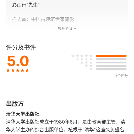
彩画行“先生”
样式雷：中国古建筑世家背影
展开全部
雷姓的剩余价值
评分及书评
隐身的建筑师
5.0
样式雷和中国古建筑的没落
失去胡同的前门大街
3个评分
生活：“兴隆街上兴隆象”
出版方
商业：打磨厂记忆
清华大学出版社
胡同、街巷、大街的变奏
清华大学出版社成立于1980年6月，是由教育部主管、清
华大学主办的综合出版单位。植根于“清华”这座久负盛名