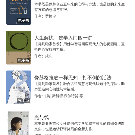
本书既是罗胖创业五年来的心得与方法，也是他的未来生
石库门的身份重建
存方式的总结与汇报。
作者：罗振宇
电子书
变异的市民空间
人生解忧：佛学入门四十讲
石库门改造，渐变式路径？
【得到独家首发】用佛学智慧回应现代人的心灵困境，重
拾内心安顿的力量。
02 城市与人
作者：成庆
电子书
西安城墙与西安人：情感的守护
像苏格拉底一样无知：打不倒的活法
冷兵器时代的最后遗存
【得到独家首发】融合古哲智慧与现代认知行为疗法，助
力塑造内心韧性与幸福感。
拆与保的分水岭
作者：[美] 斯科特·沃尔特曼 等
电子书
被遗落的生活现场
光与线
本书是亚洲首位女性诺贝尔文学奖得主韩江的首部引进散
重生
文集，也是她斩获诺奖后的全新力作。