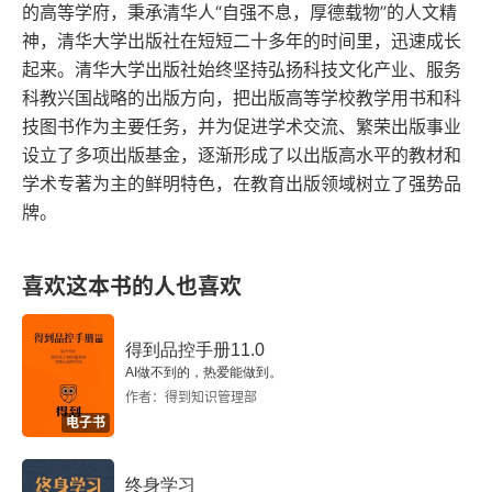
步行街的商业重兴想象
的高等学府，秉承清华人“自强不息，厚德载物”的人文精
神，清华大学出版社在短短二十多年的时间里，迅速成长
寻找失去的恭王府
起来。清华大学出版社始终坚持弘扬科技文化产业、服务
科教兴国战略的出版方向，把出版高等学校教学用书和科
第一块拼图
技图书作为主要任务，并为促进学术交流、繁荣出版事业
设立了多项出版基金，逐渐形成了以出版高水平的教材和
昨日重现？
学术专著为主的鲜明特色，在教育出版领域树立了强势品
更多谜题
牌。
外滩：重回“公共客厅”
喜欢这本书的人也喜欢
车的外滩还是人的外滩？
得到品控手册11.0
公共空间的失落与找寻
AI做不到的，热爱能做到。
作者：得到知识管理部
外滩公园和大楼：不完整的公共性
电子书
外滩大楼的新样本？
终身学习