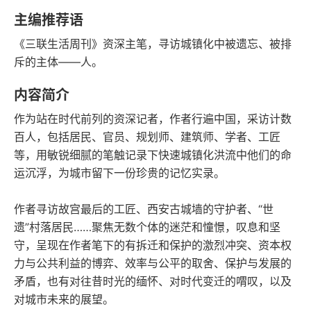
豆瓣评分
语音朗读
主编推荐语
160千字
2018-09-01
《三联生活周刊》资深主笔，寻访城镇化中被遗忘、被排
字数
发行日期
斥的主体——人。
内容简介
作为站在时代前列的资深记者，作者行遍中国，采访计数
百人，包括居民、官员、规划师、建筑师、学者、工匠
等，用敏锐细腻的笔触记录下快速城镇化洪流中他们的命
运沉浮，为城市留下一份珍贵的记忆实录。
作者寻访故宫最后的工匠、西安古城墙的守护者、“世
遗”村落居民……聚焦无数个体的迷茫和憧憬，叹息和坚
守，呈现在作者笔下的有拆迁和保护的激烈冲突、资本权
力与公共利益的博弈、效率与公平的取舍、保护与发展的
矛盾，也有对往昔时光的缅怀、对时代变迁的喟叹，以及
对城市未来的展望。