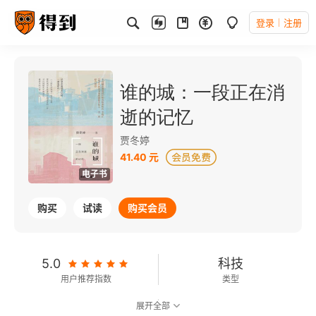
登录
注册
谁的城：一段正在消
逝的记忆
贾冬婷
41.40 元
电子书
购买
试读
购买会员
5.0
科技
用户推荐指数
类型
展开全部
7.4
可以朗读