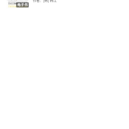
作者：[韩] 韩江
激活
电子书
土楼里的宗族流变
江家的仪式化生活
走出土楼
“老祖宗遗产”的新价值
变异的宗族向心力
“世遗”西递：乡村的终结？
权威
消逝的乡村