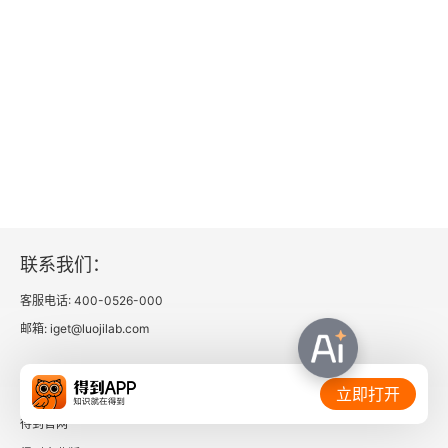
外力
乡土
站起来的城中村？
祖屋之上的廉租屋经济
以土地换改造？
上海，张爱玲与郑苹如的命运交叉
联系我们：
张爱玲，公寓作家的静安寺路
客服电话: 400-0526-000
邮箱: iget@luojilab.com
郑苹如，万宜坊的美艳“女特务”
相关链接：
命运交叉的场景
立即打开
得到官网
从异乡到异乡：重访萧红漂泊地