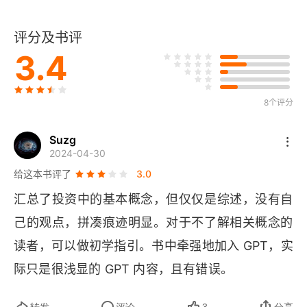
1.4 量化交易策略的主要分类
评分及书评
1.4.1 基本面量化交易策略
3.4
1.4.2 资产配置量化交易策略
1.4.3 阿尔法量化交易策略
8个评分
1.4.4 贝塔量化交易策略
Suzg
2024-04-30
1.4.5 另类量化交易策略
给这本书评了
3.0
汇总了投资中的基本概念，但仅仅是综述，没有自
1.5 量化交易的未来发展
己的观点，拼凑痕迹明显。对于不了解相关概念的
1.5.1 量化交易的智能化
读者，可以做初学指引。书中牵强地加入 
GPT
，实
际只是很浅显的 
1.5.2 量化交易的全球化
GPT 
内容，且有错误。
1.5.3 量化交易的机构化