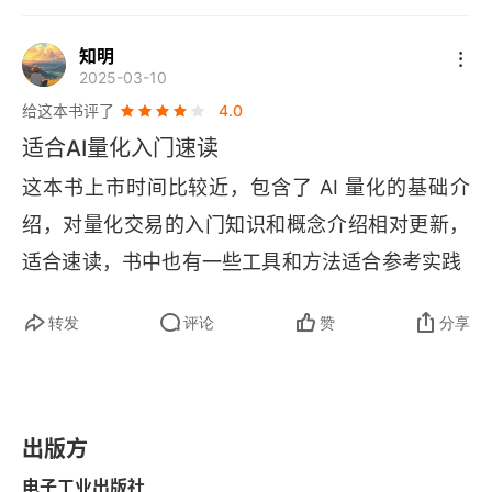
辑
GPT 
的关联并不紧密。
2.2.3 实战案例：桥水公司的全天候量化交易策略
知明
2025-03-10
2.2.4 实战案例：个人养老金量化交易策略
给这本书评了
4.0
适合AI量化入门速读
2.3 贝塔量化交易策略
这本书上市时间比较近，包含了 
AI 
量化的基础介
2.3.1 贝塔量化交易策略的底层逻辑
绍，对量化交易的入门知识和概念介绍相对更新，
适合速读，书中也有一些工具和方法适合参考实践
2.3.2 贝塔量化交易策略的代表人物及其投资逻辑
2.3.3 实战案例：RSRS择时量化交易策略
转发
评论
赞
分享
2.3.4 实战案例：打板量化交易策略
2.4 阿尔法量化交易策略
出版方
2.4.1 阿尔法量化交易策略的底层逻辑
电子工业出版社