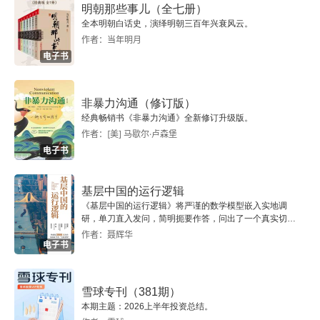
明朝那些事儿（全七册）
3.1.1 如何理解量化交易策略中的因子
全本明朝白话史，演绎明朝三百年兴衰风云。
作者：当年明月
3.1.2 阿尔法101因子建模示例解读
电子书
3.2 逻辑与设计
非暴力沟通（修订版）
3.2.1 什么是思维导图
经典畅销书《非暴力沟通》全新修订升级版。
作者：[美] 马歇尔·卢森堡
3.2.2 思维导图构建逻辑与设计的要点
电子书
3.2.3 止盈止损的常用方法
基层中国的运行逻辑
《基层中国的运行逻辑》将严谨的数学模型嵌入实地调
3.3 凯利公式与仓位计算
研，单刀直入发问，简明扼要作答，问出了一个真实切近
的基层中国。
作者：聂辉华
电子书
3.3.1 什么是凯利公式
3.3.2 凯利公式所引发的思考
雪球专刊（381期）
本期主题：2026上半年投资总结。