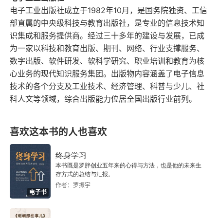
电子工业出版社成立于1982年10月，是国务院独资、工信
2.4.2 阿尔法量化交易策略的代表人物及其投资逻辑
部直属的中央级科技与教育出版社，是专业的信息技术知
识集成和服务提供商。经过三十多年的建设与发展，已成
2.4.3 实战案例：彼得·林奇多因子量化交易策略
为一家以科技和教育出版、期刊、网络、行业支撑服务、
数字出版、软件研发、软科学研究、职业培训和教育为核
2.5 另类量化交易策略
心业务的现代知识服务集团。出版物内容涵盖了电子信息
技术的各个分支及工业技术、经济管理、科普与少儿、社
2.5.1 另类量化交易策略的底层逻辑
科人文等领域，综合出版能力位居全国出版行业前列。
2.5.2 另类量化交易策略的代表人物及其投资逻辑
喜欢这本书的人也喜欢
2.5.3 实战案例：高频交易策略
终身学习
2.5.4 实战案例：事件驱动量化交易策略
本书既是罗胖创业五年来的心得与方法，也是他的未来生
存方式的总结与汇报。
第3章 量化交易策略的逻辑与设计
作者：罗振宇
电子书
3.1 因子建模