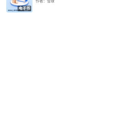
3.3.3 凯利公式的仓位计算
作者：雪球
电子书
3.4 量化交易策略的有效性评估
3.4.1 未来函数
3.4.2 过度拟合
3.4.3 夏普比率
3.5 实战案例：米伦坎普量化交易策略的逻辑与设计
3.5.1 米伦坎普简介
3.5.2 米伦坎普的投资逻辑
3.5.3 米伦坎普量化交易策略在中国市场的适应情况
3.5.4 米伦坎普量化交易策略的改进思路