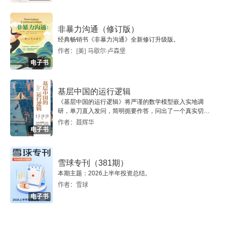
日后阿瑟・米勒的名作《推销员之死》。
非暴力沟通（修订版）
经典畅销书《非暴力沟通》全新修订升级版。
作者：[美] 马歇尔·卢森堡
电子书
基层中国的运行逻辑
《基层中国的运行逻辑》将严谨的数学模型嵌入实地调
研，单刀直入发问，简明扼要作答，问出了一个真实切近
的基层中国。
作者：聂辉华
电子书
雪球专刊（381期）
本期主题：2026上半年投资总结。
作者：雪球
电子书