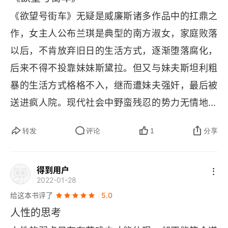
年表
《欲望号街车》无疑是威廉斯诸多作品中的扛鼎之
悲剧并不发生在舞台上
作，女主人公布兰琪是典型的南方淑女，家庭败落
以后，不肯放弃旧日的生活方式，逐渐堕落腐化，
后来不得不投靠妹妹斯黛拉。但又与妹夫斯坦利粗
暴的生活方式格格不入，继而遭妹夫强奸，最后被
送进疯人院。现代社会中野蛮残忍的势力无情地蹂
躏温柔优雅的弱者，《欲望号街车》无疑是向社会
转发
评论
1
分享
发出了一声振聋发聩的嘶喊 —— 是谁把布兰琪逼
疯了！1947 年该剧在纽约上演后获得巨大成功，
得到用户
囊括美国三项戏剧大奖：普利策奖、纽约戏剧奖和
2022-01-28
唐纳德森奖。阿瑟・米勒称 “《欲望号街车》的首
给这本书评了
5.0
演等于是在商业戏剧的土地上插上了一面美的旗
人性的思考
帜。” 本书的核心内容：《欲望号街车》是美国戏