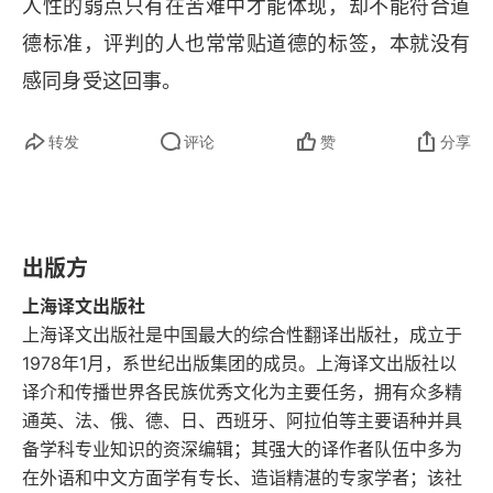
人性的弱点只有在苦难中才能体现，却不能符合道
剧大师田纳西・威廉斯的代表作。这部戏本身获得
德标准，评判的人也常常贴道德的标签，本就没有
了普利策戏剧奖，也让无数女演员凭借布兰琪一角
感同身受这回事。
拿到最佳女演员奖。布兰琪是一位南方淑女，在旧
南方衰落后，来新奥尔良投奔妹妹斯黛拉，却遭到
转发
评论
赞
分享
妹夫斯坦利的百般刁难。布兰琪一度有可能嫁给斯
坦利的好友米奇，却因为在老家滥交的黑历史曝光
而未能成功。布兰琪最后被斯坦利强奸，象征着
出版方
 “温柔，敏感，纤弱的人毁于粗鲁残暴的现代社
上海译文出版社
会。” 第一部分讲布兰琪这位落魄小姐在贫民区里
上海译文出版社是中国最大的综合性翻译出版社，成立于
1978年1月，系世纪出版集团的成员。上海译文出版社以
的周旋求生。第二部分讲布兰琪则扑向男人，又被
译介和传播世界各民族优秀文化为主要任务，拥有众多精
男人伤害。第三部分讲布兰琪的最终结局，以及她
通英、法、俄、德、日、西班牙、阿拉伯等主要语种并具
在戏外截然相反的隐藏结局。《欲望号街车》是美
备学科专业知识的资深编辑；其强大的译作者队伍中多为
国戏剧大师田纳西・威廉斯的代表作。这部戏本身
在外语和中文方面学有专长、造诣精湛的专家学者；该社