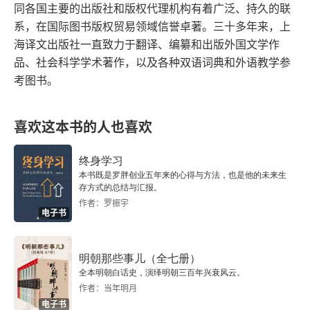
同各国主要的出版社和版权代理机构有着广泛、持久的联
获得了普利策戏剧奖，也让无数女演员凭借布兰琪
系，在国际图书版权贸易领域信誉卓著。三十多年来，上
一角拿到最佳女演员奖。布兰琪是一位南方淑女，
海译文出版社一直致力于翻译、编纂和出版外国文学作
在旧南方衰落后，来新奥尔良投奔妹妹斯黛拉，却
品、社会科学学术著作，以及各种双语词典和外语教学参
考图书。
遭到妹夫斯坦利的百般刁难。布兰琪一度有可能嫁
给斯坦利的好友米奇，却因为在老家滥交的黑历史
喜欢这本书的人也喜欢
曝光而未能成功。布兰琪最后被斯坦利强奸，象征
着 “温柔，敏感，纤弱的人毁于粗鲁残暴的现代社
终身学习
本书既是罗胖创业五年来的心得与方法，也是他的未来生
会。” 残酷的是，斯坦利最后没受任何惩罚，反而
存方式的总结与汇报。
把布兰琪送进了精神病院。而在威廉斯自己的心目
作者：罗振宇
电子书
中，布兰琪一定能够走出精神病院，按照自己的方
式在城市里生活下去。布兰琪这个人物展现了超出
明朝那些事儿（全七册）
道德评判的复杂性，她告诉我们人类的欲望是多么
全本明朝白话史，演绎明朝三百年兴衰风云。
作者：当年明月
旺盛、危险而又奇特。《欲望号街车》深刻影响了
电子书