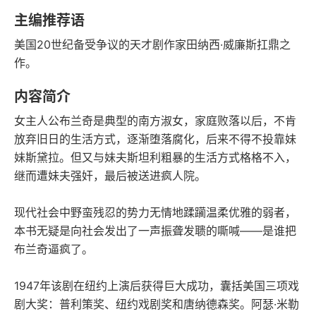
语音朗读
字数
主编推荐语
2010-04-01
美国20世纪备受争议的天才剧作家田纳西·威廉斯扛鼎之
发行日期
作。
内容简介
女主人公布兰奇是典型的南方淑女，家庭败落以后，不肯
放弃旧日的生活方式，逐渐堕落腐化，后来不得不投靠妹
妹斯黛拉。但又与妹夫斯坦利粗暴的生活方式格格不入，
继而遭妹夫强奸，最后被送进疯人院。
现代社会中野蛮残忍的势力无情地蹂躏温柔优雅的弱者，
本书无疑是向社会发出了一声振聋发聩的嘶喊——是谁把
布兰奇逼疯了。
1947年该剧在纽约上演后获得巨大成功，囊括美国三项戏
剧大奖：普利策奖、纽约戏剧奖和唐纳德森奖。阿瑟·米勒