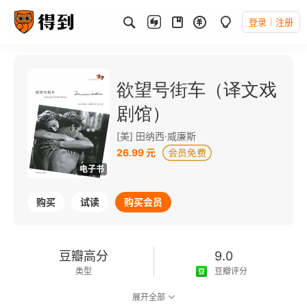
登录
注册
欲望号街车（译文戏
剧馆）
[美] 田纳西·威廉斯
26.99 元
电子书
购买
试读
购买会员
豆瓣高分
9.0
类型
豆瓣评分
展开全部
可以朗读
79千字