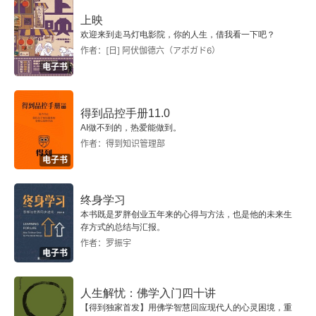
上映
欢迎来到走马灯电影院，你的人生，借我看一下吧？
作者：[日] 阿伏伽德六（アボガド6）
电子书
得到品控手册11.0
AI做不到的，热爱能做到。
作者：得到知识管理部
电子书
终身学习
本书既是罗胖创业五年来的心得与方法，也是他的未来生
存方式的总结与汇报。
作者：罗振宇
电子书
人生解忧：佛学入门四十讲
【得到独家首发】用佛学智慧回应现代人的心灵困境，重