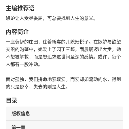
语音朗读
字数
主编推荐语
2021-07-01
嫉妒让人受尽委屈，可总要找到人生的意义。
发行日期
内容简介
一座偏僻的庄园，住着新寡的儿媳妇悦子。在嫉妒与欲望
交织的沟壑中，她爱上了园丁三郎，而屡屡迈出大步。她
不想被解救，而是想追求这世间至深的感情。或许，每个
人都有一股冲动。
面对孤独，我们拼命地索取爱。而爱却如流动的水，得到
的只是侥幸，失去的则是人生。
目录
版权信息
第一章