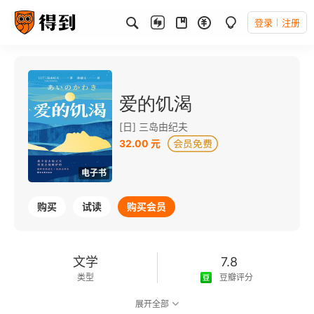
登录
注册
爱的饥渴
[日] 三岛由纪夫
32.00 元
电子书
购买
试读
购买会员
文学
7.8
类型
豆瓣评分
展开全部
可以朗读
98千字