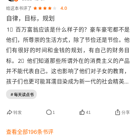
少。这让人不得不想到明星们，穿着奢侈品，体验
的，本书讲的所有道理的前提，首先就是稳定和平
给这本书评了
4.0
授之以渔
各种奢华的东西，可以说，不是真正的 “富”。财富
的商品经济社会，华人历史写满了战乱带来的灾
自律，目标，规划
第6章 家庭风格的平权运动
是积累出来的，通过投资、盈利，并对支出进行规
难，所以本民族最爱好和平，忍辱负重，退一步海
1⃣
️ 百万富翁应该是什么样子的？豪车豪宅都不是
划，能够省下很多不必要的花销。生活条件好并不
阔天空，同时也明白世道轮回，相信漫漫长夜后必
家庭主妇：A或B？
他们，所尊崇的生活方式，除了节俭还是节俭。他
能与很高的净利润划等号。开源节流，才能够积累
会黎明，所以致富的经验对华人作用不大。杰克马
们有很好的时间和金钱的规划，有自己的财务目
补偿女性
出财富。
发财以后讲企业文化，讲企业愿景，讲宏伟理想，
2⃣
标。
️ 他们知道那些所谓外在的消费主义的产品
但是他当年的一切选择都是被逼无奈。商业社会要
弱者和强者
并不能代表自己。这也影响了他们对子女的教育，
成为百万富翁。不可能依赖别人，首先要独立自
孩子们也更可能耳濡目染成为新一代的社会精英。
生前身后
主，但中国传统的科举考公都是为了依附集体，依
3⃣
️ 最后找到自己合适的工作，认真完成成为自己
# 每天读点书
富裕父母与能干的子女适用的规则
附体制，找靠山，只有没有依靠，奋力拼搏，才能
生命的掌控者。
成就自己的一片天，成为《邻家的百万富翁》，所
第7章 找到你的细分市场机会
转发
1
41
分享
以创业才被比喻为下海。自己在海里游，精神上是
跟着钱走
孤独的，其他民族有上帝去依靠，世界上最多无神
查看全部196条书评