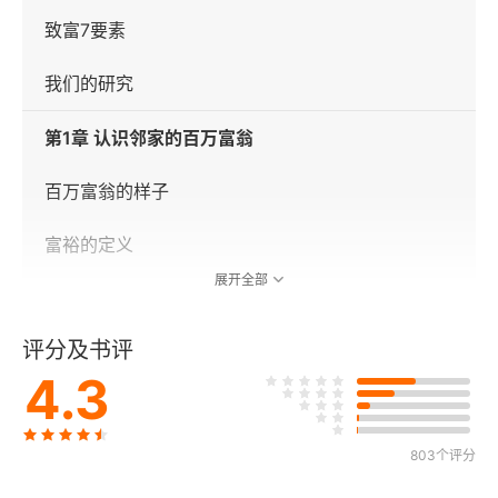
致富7要素
我们的研究
第1章 认识邻家的百万富翁
百万富翁的样子
富裕的定义
展开全部
靠自己还是靠祖先？
评分及书评
第2章 节俭、节俭、节俭
4.3
财富大厦的基础
803个评分
典型的美国百万富翁的生活方式