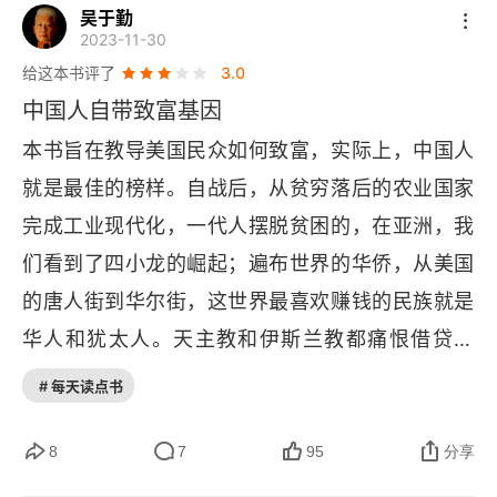
打好聚财防守仗
吴于勤
2023-11-30
理财外行
给这本书评了
3.0
中国人自带致富基因
终极支出类别——所得税
本书旨在教导美国民众如何致富，实际上，中国人
第3章 时间、精力和金钱
就是最佳的榜样。自战后，从贫穷落后的农业国家
完成工业现代化，一代人摆脱贫困的，在亚洲，我
医生、理财大师和理财外行
们看到了四小龙的崛起；遍布世界的华侨，从美国
规划和控制
的唐人街到华尔街，这世界最喜欢赚钱的民族就是
购车方法
华人和犹太人。天主教和伊斯兰教都痛恨借贷利
息，至今穆斯林国家银行利息项目还用服务费代
# 每天读点书
恐惧和担心
替，犹太人的夏洛克只能博得华人的同情，电诈主
财务目标：言与行
要对象就是华人，赌场也一样。游牧民族今朝有酒
8
7
95
分享
今朝醉，藏民每年捐献全部财产到寺庙，来年重新
第4章 你的物品不代表你的身份