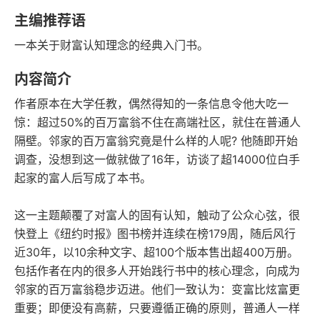
豆瓣评分
语音朗读
主编推荐语
134千字
2023-10-01
一本关于财富认知理念的经典入门书。
字数
发行日期
内容简介
作者原本在大学任教，偶然得知的一条信息令他大吃一
惊：超过50%的百万富翁不住在高端社区，就住在普通人
隔壁。邻家的百万富翁究竟是什么样的人呢? 他随即开始
调查，没想到这一做就做了16年，访谈了超14000位白手
起家的富人后写成了本书。
这一主题颠覆了对富人的固有认知，触动了公众心弦，很
快登上《纽约时报》图书榜并连续在榜179周，随后风行
近30年，以10余种文字、超100个版本售出超400万册。
包括作者在内的很多人开始践行书中的核心理念，向成为
邻家的百万富翁稳步迈进。他们一致认为：变富比炫富更
重要；即便没有高薪，只要遵循正确的原则，普通人一样