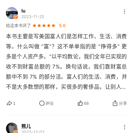
再来的习俗和农耕民族完全不和。华人为了赚钱全
lu
不要劳斯莱斯，拜托
2023-11-25
年无休，夫妻分居两地在西人眼里完全是异类。节
给这本书评了
5.0
俭和储蓄，是因为农耕民族的危机感融入华人血
百万富翁的购车习惯
本书主要是写美国富人们是怎样工作、生活、消费
脉，不用教导，追求 “财务自由 “在华人来说就是追
汽车品牌
等。什么叫做 “富”？这不单单指的是 “挣得多” 更
求安全感，因为我们没有神佛庇佑，财神就是我们
多是个人资产多。“以平均数论，我们全年已实现的
购买行为
的护身符。很多破财的生活方式都是游牧民族特
收不到财富总额的 7%。换句话说，我们靠财富总
性，传统中式包办婚姻的目的也是为了财富合作和
购车习惯的启示
额中不到 7% 的部分活。富人们的生活、消费，并
爱情无关，伊斯兰和印度都是包办婚姻，西方贵族
第5章 经济门诊关怀
不是大多数想的那样，买很多的奢侈品，让别人看
也明白，只是任由底层为了 “爱情 “不断财富归
到他们是 “富翁”。事实上，他们更加会省钱，穿着
零。 传统中式家庭强调的是多子多福，开枝散叶，
经济门诊关怀
1
评论
68
分享
低调。真正显得 “富”，并住在高档小区的，净利润
是不分家的，因 “马尔萨斯” 计划生育，独生子女也
玛丽和拉马尔
实际很少。因为他们的职业往往能够挣的很多，却
容易成纨绔子弟和败家都是中式家庭要警惕的。但
熊儿
要更多满足自己的物质需求，导致高消费，结余很
这幅画面出了什么问题？
中国人很早就明白，稳定和平的环境才是最重要
2023-12-07