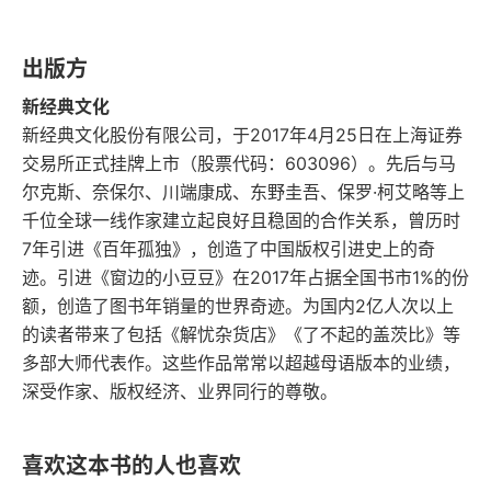
论的华人（67%）的各种拜神，也都是要找到一个
可能从富人身上受益的行业和职业
精神的慰藉，心理安慰。经商自我奋斗，实在是太
出版方
机会可能在哪里？
孤独了。只能闷头向前走，不知道光亮在哪里，这
新经典文化
第8章 工作：百万富翁与继承人
是一条孤独前行的道路。・华人几千来首次大多数
新经典文化股份有限公司，于2017年4月25日在上海证券
交易所正式挂牌上市（股票代码：603096）。先后与马
人有 “躺平” 的资格，如何保住财富才是要学习的课
只有变化才是可预见的
尔克斯、奈保尔、川端康成、东野圭吾、保罗·柯艾略等上
题。考公热潮是华人社会特有的，都是源于对保有
千位全球一线作家建立起良好且稳固的合作关系，曾历时
个体经营的专业人士，还是其他企业主？
财富的不安。富二代的洛克菲勒家族的使命就不是
7年引进《百年孤独》，创造了中国版权引进史上的奇
敛财了，而是散财，所谓富不过三代，曾国藩的家
迹。引进《窗边的小豆豆》在2017年占据全国书市1%的份
“乏味无聊”的企业和富人
额，创造了图书年销量的世界奇迹。为国内2亿人次以上
训强调的是读书。因为税务的原因，未来如果资本
的读者带来了包括《解忧杂货店》《了不起的盖茨比》等
冒险，还是自由？
放松管制，中国会成为世界富裕人士移民天堂。
多部大师代表作。这些作品常常以超越母语版本的业绩，
致谢
深受作家、版权经济、业界同行的尊敬。
附录1：我们如何找到百万富翁
喜欢这本书的人也喜欢