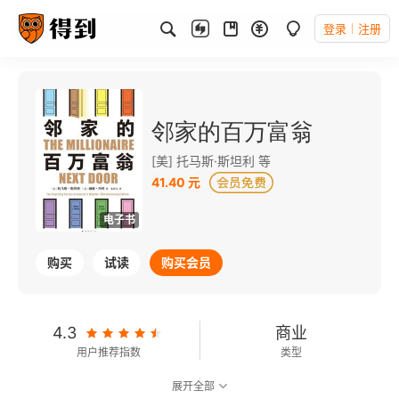
登录
注册
邻家的百万富翁
[美] 托马斯·斯坦利 等
41.40 元
电子书
购买
试读
购买会员
4.3
商业
用户推荐指数
类型
展开全部
7.2
可以朗读