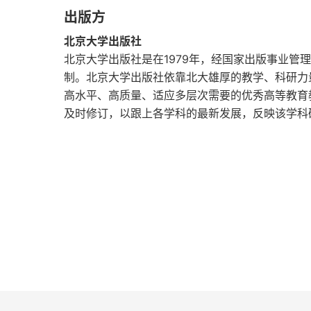
出版方
问题十一：《劳动合同法》第14条第2款与对
北京大学出版社
问题十二：上门交易情形中对《消费者权益保护
北京大学出版社是在1979年，经国家出版事业管
制。北京大学出版社依靠北大雄厚的教学、科研力
问题十三：《消费者权益保护法》第26条与《民
高水平、高质量、适应多层次需要的优秀高等教育
及时修订，以跟上各学科的最新发展，反映该学科
第二节 法律行为制度中的信赖保护原则
问题一：普芬道夫、格劳秀斯与托玛修斯在错误
问题二：对普芬道夫认为的“重要”动机错误之理
问题三：科隆电报案的处理
问题四：对耶林关于契约无效时损害赔偿责任之
问题五：对“契约未缔结所带来的利益”之理解