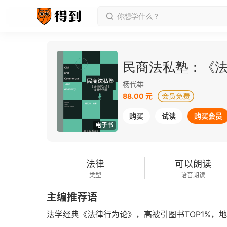
民商法私塾：《
杨代雄
88.00 元
购买
试读
购买会员
电子书
法律
可以朗读
类型
语音朗读
主编推荐语
法学经典《法律行为论》，高被引图书TOP1%，