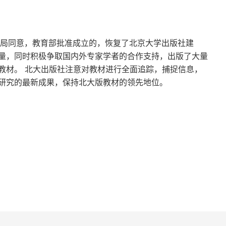
合同期限约定自由的限制
法》第25条的类推适用
理局同意，教育部批准成立的，恢复了北京大学出版社建
量，同时积极争取国内外专家学者的合作支持，出版了大量
法典》第496条在保护力度上的差别
教材。 北大出版社注意对教材进行全面追踪，捕捉信息，
研究的最新成果，保持北大版教材的领先地位。
的法律后果方面的观点区别
解
推导路径的理解