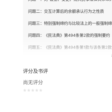
问题二：交互计算后的余额承认行为之性质
问题三：特别强制缔约与比较法上的一般强制缔
问题四：《民法典》第494条第2款的强制要约
问题五：《民法典》第494条第1款与该条第2
问题六：一般强制缔约请求权类推适用物权法规
评分及书评
问题七：强制缔约的分类与一般强制缔约的规范
尚无评分
问题八：以特别规范作为推导一般强制缔约请求
问题九：证券法上强制要约的价值基础
问题十：对于私法自治之限制的体现