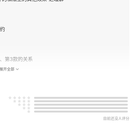
约
款、第3款的关系
展开全部
则的正当性基础
基础
权之规范基础的理由
目前还没人评分