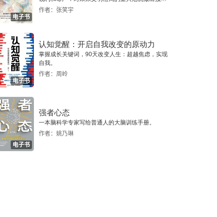
警，提示人类做出智慧的选择。
作者：张笑宇
电子书
认知觉醒：开启自我改变的原动力
掌握成长关键词，90天改变人生：超越焦虑，实现
自我。
作者：周岭
电子书
强者心态
一本脑科学专家写给普通人的大脑训练手册。
作者：姚乃琳
电子书