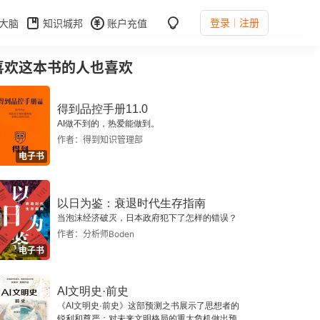
登录
注册
大脑
知识城邦
账户充值
喜欢这本书的人也喜欢
得到品控手册11.0
AI做不到的，热爱能做到。
作者：得到知识管理部
电子书
以日为鉴：衰退时代生存指南
当泡沫经济破灭，日本政府犯下了怎样的错误？
作者：分析师Boden
电子书
AI文明史·前史
《AI文明史·前史》这部预测之书展示了思想者的
锐利和尊严：对未来文明格局的重大危机做出预