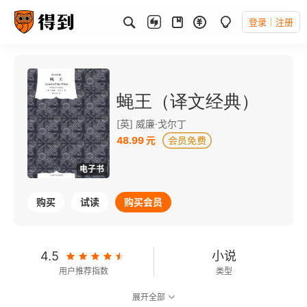
登录
注册
蝇王（译文经典）
[英] 威廉·戈尔丁
48.99 元
电子书
购买
试读
购买会员
4.5
小说
用户推荐指数
类型
展开全部
8.1
可以朗读