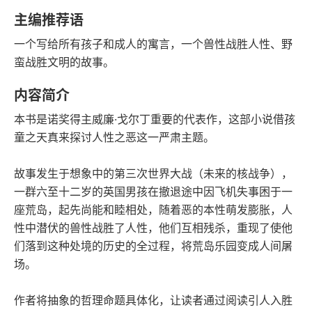
豆瓣评分
语音朗读
主编推荐语
128千字
2009-10-01
一个写给所有孩子和成人的寓言，一个兽性战胜人性、野
字数
发行日期
蛮战胜文明的故事。
内容简介
本书是诺奖得主威廉·戈尔丁重要的代表作，这部小说借孩
童之天真来探讨人性之恶这一严肃主题。
故事发生于想象中的第三次世界大战（未来的核战争），
一群六至十二岁的英国男孩在撤退途中因飞机失事困于一
座荒岛，起先尚能和睦相处，随着恶的本性萌发膨胀，人
性中潜伏的兽性战胜了人性，他们互相残杀，重现了使他
们落到这种处境的历史的全过程，将荒岛乐园变成人间屠
场。
作者将抽象的哲理命题具体化，让读者通过阅读引人入胜