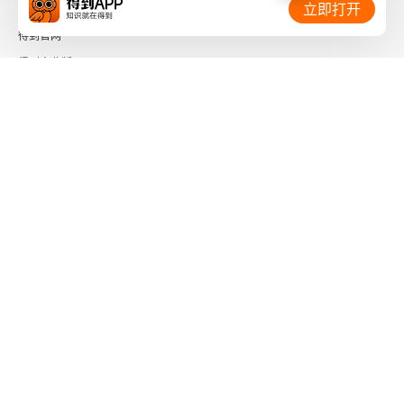
相关链接：
立即打开
得到官网
得到企业版
时间的朋友
了解更多：
下载「得到App」
关注微信公众号
社会信用代码 91110108662186561M
出版物经营许可证 新出发京零字第海200073号
广播电视节目制作经营许可证 （京）字第01204号
增值电信业务经营许可证 京ICP证090644号