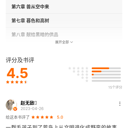
第六章 兽从空中来
第七章 暮色和高树
第八章 献给黑暗的供品
展开全部
第九章 窥见死尸
评分及书评
第十章 海螺和眼镜
4.5
第十一章 城堡岩
15个评分
第十二章 猎手的狂叫
赵无敌
2023-04-26
给这本书评了
5.0
一群毛孩子到了荒岛上从文明退化成野蛮的故事。