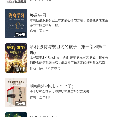
电子书
终身学习
本书既是罗胖创业五年来的心得与方法，也是他的未来生
存方式的总结与汇报。
作者：罗振宇
电子书
哈利·波特与被诅咒的孩子（第一部和第二
部）
本书基于J.K.Rowling、约翰·蒂芙尼与杰克·索恩共同创作
的原创故事改编而成，是这部广受赞誉的伦敦西区戏剧作
品的完整剧本。 此版本包含原故事的最终版对话和舞台指
作者：[英] J.K.罗琳 等
电子书
导、分为两部分的内容、一段在导演约翰·蒂芙尼与编剧杰
克·索恩之间的对话、波特家族系谱，以及一条与《哈利·
波特与被诅咒的孩子》相关的关键时间时间线。
明朝那些事儿（全七册）
全本明朝白话史，演绎明朝三百年兴衰风云。
作者：当年明月
电子书