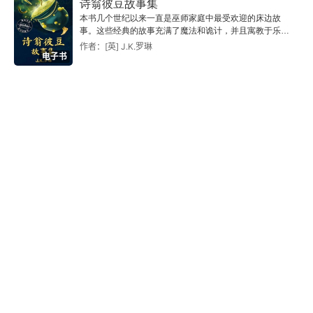
诗翁彼豆故事集
本书几个世纪以来一直是巫师家庭中最受欢迎的床边故
事。这些经典的故事充满了魔法和诡计，并且寓教于乐；
时至今日，小巫师们仍然沉迷于这些故事，就像十五世纪
作者：[英] J.K.罗琳
电子书
彼豆刚刚用羽毛笔在羊皮纸上写下这些故事时一样。